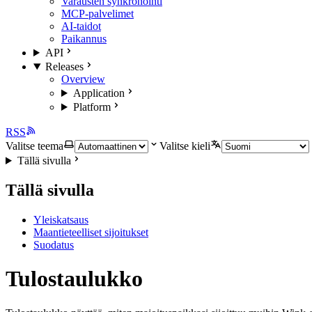
Varausten synkronointi
MCP-palvelimet
AI-taidot
Paikannus
API
Releases
Overview
Application
Platform
RSS
Valitse teema
Valitse kieli
Tällä sivulla
Tällä sivulla
Yleiskatsaus
Maantieteelliset sijoitukset
Suodatus
Tulostaulukko