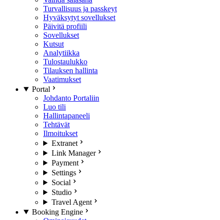
Turvallisuus ja passkeyt
Hyväksytyt sovellukset
Päivitä profiili
Sovellukset
Kutsut
Analytiikka
Tulostaulukko
Tilauksen hallinta
Vaatimukset
Portal
Johdanto Portaliin
Luo tili
Hallintapaneeli
Tehtävät
Ilmoitukset
Extranet
Link Manager
Payment
Settings
Social
Studio
Travel Agent
Booking Engine