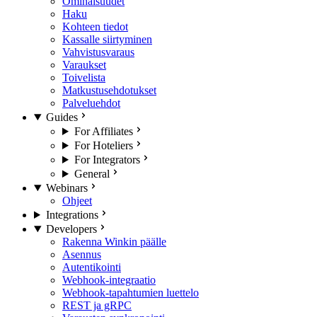
Ominaisuudet
Haku
Kohteen tiedot
Kassalle siirtyminen
Vahvistusvaraus
Varaukset
Toivelista
Matkustusehdotukset
Palveluehdot
Guides
For Affiliates
For Hoteliers
For Integrators
General
Webinars
Ohjeet
Integrations
Developers
Rakenna Winkin päälle
Asennus
Autentikointi
Webhook-integraatio
Webhook-tapahtumien luettelo
REST ja gRPC