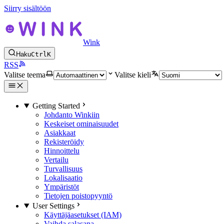
Siirry sisältöön
Wink
Haku
Ctrl
K
RSS
Valitse teema
Valitse kieli
Getting Started
Johdanto Winkiin
Keskeiset ominaisuudet
Asiakkaat
Rekisteröidy
Hinnoittelu
Vertailu
Turvallisuus
Lokalisaatio
Ympäristöt
Tietojen poistopyyntö
User Settings
Käyttäjäasetukset (IAM)
Vaihda salasana