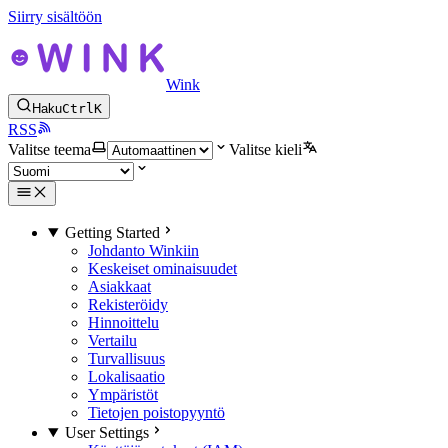
Siirry sisältöön
Wink
Haku
Ctrl
K
RSS
Valitse teema
Valitse kieli
Getting Started
Johdanto Winkiin
Keskeiset ominaisuudet
Asiakkaat
Rekisteröidy
Hinnoittelu
Vertailu
Turvallisuus
Lokalisaatio
Ympäristöt
Tietojen poistopyyntö
User Settings