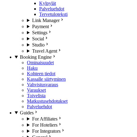
Kylpylät
Palveluehdot
Tervetuloteksti
Link Manager
Payment
Settings
Social
Studio
Travel Agent
Booking Engine
Ominaisuudet
Haku
Kohteen tiedot
Kassalle siirtyminen
Vahvistusvaraus
Varaukset
Toivelista
Matkustusehdotukset
Palveluehdot
Guides
For Affiliates
For Hoteliers
For Integrators