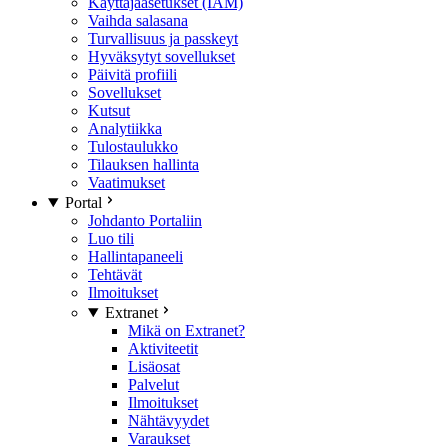
Käyttäjäasetukset (IAM)
Vaihda salasana
Turvallisuus ja passkeyt
Hyväksytyt sovellukset
Päivitä profiili
Sovellukset
Kutsut
Analytiikka
Tulostaulukko
Tilauksen hallinta
Vaatimukset
Portal
Johdanto Portaliin
Luo tili
Hallintapaneeli
Tehtävät
Ilmoitukset
Extranet
Mikä on Extranet?
Aktiviteetit
Lisäosat
Palvelut
Ilmoitukset
Nähtävyydet
Varaukset