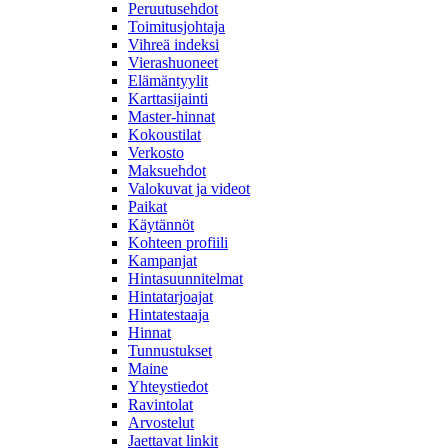
Peruutusehdot
Toimitusjohtaja
Vihreä indeksi
Vierashuoneet
Elämäntyylit
Karttasijainti
Master-hinnat
Kokoustilat
Verkosto
Maksuehdot
Valokuvat ja videot
Paikat
Käytännöt
Kohteen profiili
Kampanjat
Hintasuunnitelmat
Hintatarjoajat
Hintatestaaja
Hinnat
Tunnustukset
Maine
Yhteystiedot
Ravintolat
Arvostelut
Jaettavat linkit