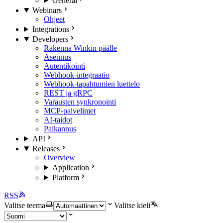
General
Webinars
Ohjeet
Integrations
Developers
Rakenna Winkin päälle
Asennus
Autentikointi
Webhook-integraatio
Webhook-tapahtumien luettelo
REST ja gRPC
Varausten synkronointi
MCP-palvelimet
AI-taidot
Paikannus
API
Releases
Overview
Application
Platform
RSS
Valitse teema
Valitse kieli