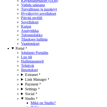
Käyttäjäasetukset (IAM)
Vaihda salasana
Turvallisuus ja passkeyt
Hyväksytyt sovellukset
Päivitä profiili
Sovellukset
Kutsut
Analytiikka
Tulostaulukko
Tilauksen hallinta
Vaatimukset
Portal
Johdanto Portaliin
Luo tili
Hallintapaneeli
Tehtävät
Ilmoitukset
Extranet
Link Manager
Payment
Settings
Social
Studio
Mikä on Studio?