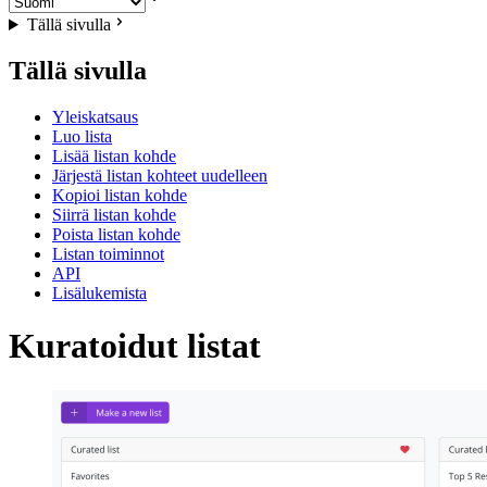
Tällä sivulla
Tällä sivulla
Yleiskatsaus
Luo lista
Lisää listan kohde
Järjestä listan kohteet uudelleen
Kopioi listan kohde
Siirrä listan kohde
Poista listan kohde
Listan toiminnot
API
Lisälukemista
Kuratoidut listat