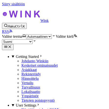
Siirry sisältöön
Wink
Haku
Ctrl
K
RSS
Valitse teema
Valitse kieli
Getting Started
Johdanto Winkiin
Keskeiset ominaisuudet
Asiakkaat
Rekisteröidy
Hinnoittelu
Vertailu
Turvallisuus
Lokalisaatio
Ympäristöt
Tietojen poistopyyntö
User Settings