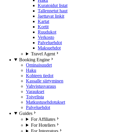
Haku
Kuratoidut listat
Tallennetut haut
Jaettavat linkit
Kartat
Kortit
Ruudukot
Verkosto
Palveluehdot
Maksuehdot
Travel Agent
Booking Engine
Ominaisuudet
Haku
Kohteen tiedot
Kassalle siirtyminen
Vahvistusvaraus
Varaukset
Toivelista
Matkustusehdotukset
Palveluehdot
Guides
For Affiliates
For Hoteliers
For Integrators