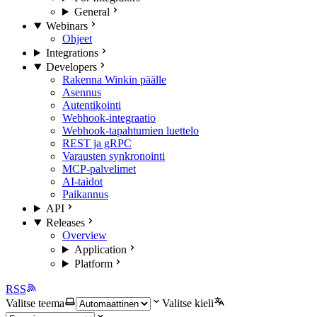
General
Webinars
Ohjeet
Integrations
Developers
Rakenna Winkin päälle
Asennus
Autentikointi
Webhook-integraatio
Webhook-tapahtumien luettelo
REST ja gRPC
Varausten synkronointi
MCP-palvelimet
AI-taidot
Paikannus
API
Releases
Overview
Application
Platform
RSS
Valitse teema
Valitse kieli