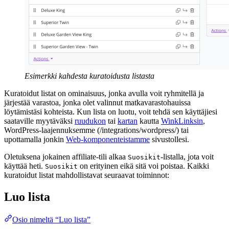
Esimerkki kahdesta kuratoidusta listasta
Kuratoidut listat on ominaisuus, jonka avulla voit ryhmitellä ja
järjestää varastoa, jonka olet valinnut matkavarastohauissa
löytämistäsi kohteista. Kun lista on luotu, voit tehdä sen käyttäjiesi
saataville myytäväksi
ruudukon
tai
kartan
kautta
WinkLinksin
,
WordPress-laajennuksemme (/integrations/wordpress/) tai
upottamalla jonkin
Web-komponenteistamme
sivustollesi.
Oletuksena jokainen affiliate-tili alkaa
-listalla, jota voit
Suosikit
käyttää heti.
on erityinen eikä sitä voi poistaa. Kaikki
Suosikit
kuratoidut listat mahdollistavat seuraavat toiminnot:
Luo lista
Osio nimeltä “Luo lista”