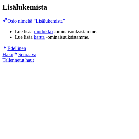
Lisälukemista
Osio nimeltä “Lisälukemista”
Lue lisää
ruudukko
-ominaisuuksistamme.
Lue lisää
kartta
-ominaisuuksistamme.
Edellinen
Haku
Seuraava
Tallennetut haut