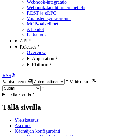
Webhook-integraatio
Webhook-tapahtumien luettelo
REST ja gRPC
Varausten synkronointi
MCP-palvelimet
AI-taidot
Paikannus
API
Releases
Overview
Application
Platform
RSS
Valitse teema
Valitse kieli
Tällä sivulla
Tällä sivulla
Yleiskatsaus
Asennus
Kääntäjän konfigurointi