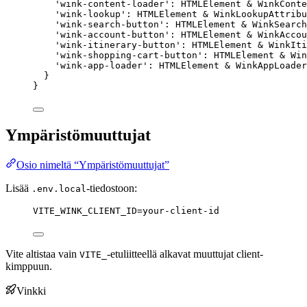
'
wink-content-loader
'
:
HTMLElement
&
WinkConte
'
wink-lookup
'
:
HTMLElement
&
WinkLookupAttribu
'
wink-search-button
'
:
HTMLElement
&
WinkSearch
'
wink-account-button
'
:
HTMLElement
&
WinkAccou
'
wink-itinerary-button
'
:
HTMLElement
&
WinkIti
'
wink-shopping-cart-button
'
:
HTMLElement
&
Win
'
wink-app-loader
'
:
HTMLElement
&
WinkAppLoade
}
}
Ympäristömuuttujat
Osio nimeltä “Ympäristömuuttujat”
Lisää
-tiedostoon:
.env.local
VITE_WINK_CLIENT_ID=your-client-id
Vite altistaa vain
-etuliitteellä alkavat muuttujat client-
VITE_
kimppuun.
Vinkki