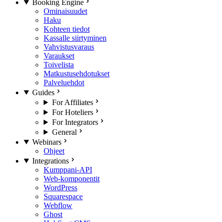
Booking Engine
Ominaisuudet
Haku
Kohteen tiedot
Kassalle siirtyminen
Vahvistusvaraus
Varaukset
Toivelista
Matkustusehdotukset
Palveluehdot
Guides
For Affiliates
For Hoteliers
For Integrators
General
Webinars
Ohjeet
Integrations
Kumppani-API
Web-komponentit
WordPress
Squarespace
Webflow
Ghost