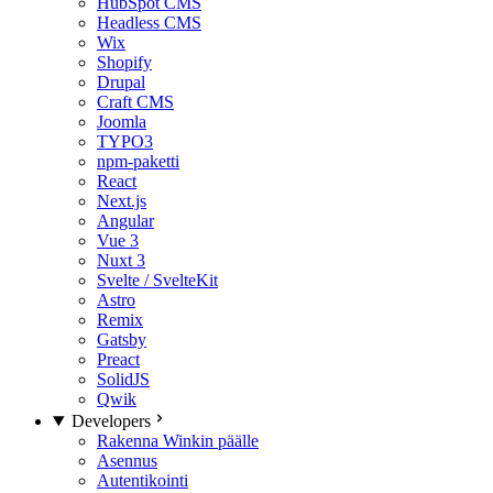
HubSpot CMS
Headless CMS
Wix
Shopify
Drupal
Craft CMS
Joomla
TYPO3
npm-paketti
React
Next.js
Angular
Vue 3
Nuxt 3
Svelte / SvelteKit
Astro
Remix
Gatsby
Preact
SolidJS
Qwik
Developers
Rakenna Winkin päälle
Asennus
Autentikointi