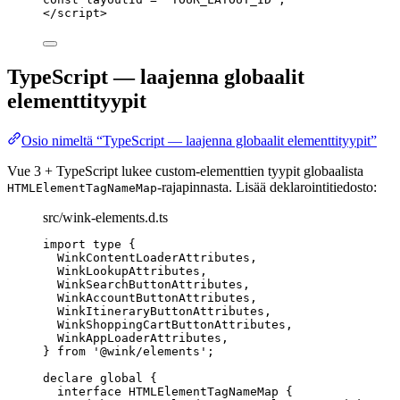
</
script
>
TypeScript — laajenna globaalit
elementtityypit
Osio nimeltä “TypeScript — laajenna globaalit elementtityypit”
Vue 3 + TypeScript lukee custom-elementtien tyypit globaalista
-rajapinnasta. Lisää deklarointitiedosto:
HTMLElementTagNameMap
src/wink-elements.d.ts
import
type
 {
WinkContentLoaderAttributes,
WinkLookupAttributes,
WinkSearchButtonAttributes,
WinkAccountButtonAttributes,
WinkItineraryButtonAttributes,
WinkShoppingCartButtonAttributes,
WinkAppLoaderAttributes,
} 
from
'
@wink/elements
'
;
declare
 global {
interface
 HTMLElementTagNameMap {