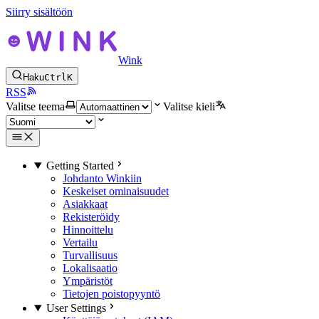
Siirry sisältöön
Wink
Haku
Ctrl
K
RSS
Valitse teema
Valitse kieli
Getting Started
Johdanto Winkiin
Keskeiset ominaisuudet
Asiakkaat
Rekisteröidy
Hinnoittelu
Vertailu
Turvallisuus
Lokalisaatio
Ympäristöt
Tietojen poistopyyntö
User Settings