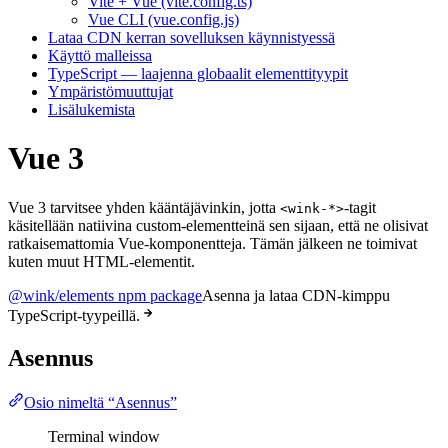
Vite + Vue (vite.config.ts)
Vue CLI (vue.config.js)
Lataa CDN kerran sovelluksen käynnistyessä
Käyttö malleissa
TypeScript — laajenna globaalit elementtityypit
Ympäristömuuttujat
Lisälukemista
Vue 3
Vue 3 tarvitsee yhden kääntäjävinkin, jotta
-tagit
<wink-*>
käsitellään natiivina custom-elementteinä sen sijaan, että ne olisivat
ratkaisemattomia Vue-komponentteja. Tämän jälkeen ne toimivat
kuten muut HTML-elementit.
@wink/elements npm package
Asenna ja lataa CDN-kimppu
TypeScript-tyypeillä.
Asennus
Osio nimeltä “Asennus”
Terminal window