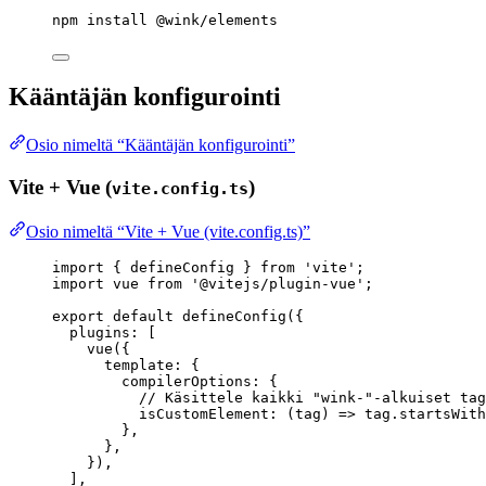
npm
install
@wink/elements
Kääntäjän konfigurointi
Osio nimeltä “Kääntäjän konfigurointi”
Vite + Vue (
)
vite.config.ts
Osio nimeltä “Vite + Vue (vite.config.ts)”
import
 { defineConfig } 
from
'
vite
'
;
import
 vue 
from
'
@vitejs/plugin-vue
'
;
export
default
defineConfig
({
plugins: [
vue
({
template: {
compilerOptions: {
// Käsittele kaikki "wink-"-alkuiset tag
isCustomElement
: 
(
tag
)
=>
 tag
.
startsWith
},
},
}),
],