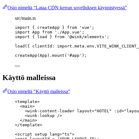
Osio nimeltä “Lataa CDN kerran sovelluksen käynnistyessä”
src/main.ts
import
 { createApp } 
from
'
vue
'
;
import
 App 
from
'
./App.vue
'
;
import
 { load } 
from
'
@wink/elements
'
;
load
({ clientId: 
import.
meta
.
env
.
VITE_WINK_CLIENT_
createApp
(App)
.
mount
(
'
#app
'
);
Käyttö malleissa
Osio nimeltä “Käyttö malleissa”
<
template
>
<
main
>
<
wink-content-loader
layout
=
"
HOTEL
"
:id
=
"
layou
<
wink-lookup
 />
</
main
>
</
template
>
<
script
setup
lang
=
"
ts
"
>
const 
layoutId
 = 
'
YOUR_LAYOUT_ID
'
;