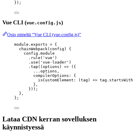
});
Vue CLI (
)
vue.config.js
Osio nimeltä “Vue CLI (vue.config.js)”
module
.
exports
=
 {
chainWebpack
(
config
)
 {
config
.
module
.
rule
(
'
vue
'
)
.
use
(
'
vue-loader
'
)
.
tap
(
(
options
)
=>
 ({
...
options
,
compilerOptions: {
isCustomElement
: 
(
tag
)
=>
tag
.
startsWith
},
}));
},
};
Lataa CDN kerran sovelluksen
käynnistyessä