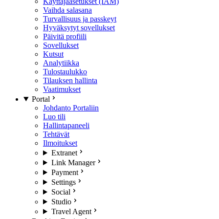
Käyttäjäasetukset (IAM)
Vaihda salasana
Turvallisuus ja passkeyt
Hyväksytyt sovellukset
Päivitä profiili
Sovellukset
Kutsut
Analytiikka
Tulostaulukko
Tilauksen hallinta
Vaatimukset
Portal
Johdanto Portaliin
Luo tili
Hallintapaneeli
Tehtävät
Ilmoitukset
Extranet
Link Manager
Payment
Settings
Social
Studio
Travel Agent