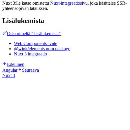
Nuxt 3:lle katso omistettu
Nuxt-integraatiosivu
, joka käsittelee SSR-
yhteensopivan latauksen.
Lisälukemista
Osio nimeltä “Lisälukemista”
Web Components -viite
@wink/elements npm package
Nuxt 3 integraatio
Edellinen
Angular
Seuraava
Nuxt 3