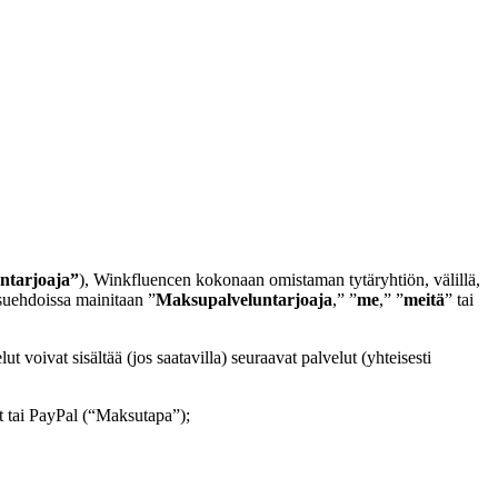
ntarjoaja”
), Winkfluencen kokonaan omistaman tytäryhtiön, välillä,
ksuehdoissa mainitaan ”
Maksupalveluntarjoaja
,” ”
me
,” ”
meitä
” tai
oivat sisältää (jos saatavilla) seuraavat palvelut (yhteisesti
tat tai PayPal (“Maksutapa”);