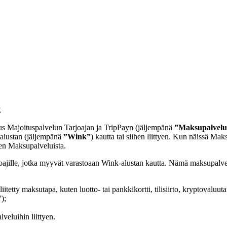
E
mus Majoituspalvelun Tarjoajan ja TripPayn (jäljempänä
”Maksupalvelu
k-alustan (jäljempänä
”Wink”
) kautta tai siihen liittyen. Kun näissä Ma
sen Maksupalveluista.
ille, jotka myyvät varastoaan Wink-alustan kautta. Nämä maksupalvelut v
itetty maksutapa, kuten luotto- tai pankkikortti, tilisiirto, kryptovaluu
);
veluihin liittyen.