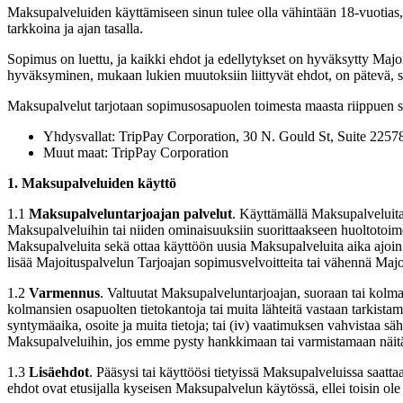
Maksupalveluiden käyttämiseen sinun tulee olla vähintään 18-vuotias, s
tarkkoina ja ajan tasalla.
Sopimus on luettu, ja kaikki ehdot ja edellytykset on hyväksytty Maj
hyväksyminen, mukaan lukien muutoksiin liittyvät ehdot, on pätevä, s
Maksupalvelut tarjotaan sopimusosapuolen toimesta maasta riippuen s
Yhdysvallat: TripPay Corporation, 30 N. Gould St, Suite 225
Muut maat: TripPay Corporation
1. Maksupalveluiden käyttö
1.1
Maksupalveluntarjoajan palvelut
. Käyttämällä Maksupalveluita 
Maksupalveluihin tai niiden ominaisuuksiin suorittaakseen huoltotoim
Maksupalveluita sekä ottaa käyttöön uusia Maksupalveluita aika ajoin.
lisää Majoituspalvelun Tarjoajan sopimusvelvoitteita tai vähennä Maj
1.2
Varmennus
. Valtuutat Maksupalveluntarjoajan, suoraan tai kolma
kolmansien osapuolten tietokantoja tai muita lähteitä vastaan tarkistamis
syntymäaika, osoite ja muita tietoja; tai (iv) vaatimuksen vahvistaa sä
Maksupalveluihin, jos emme pysty hankkimaan tai varmistamaan näitä 
1.3
Lisäehdot
. Pääsysi tai käyttöösi tietyissä Maksupalveluissa saatta
ehdot ovat etusijalla kyseisen Maksupalvelun käytössä, ellei toisin ole 