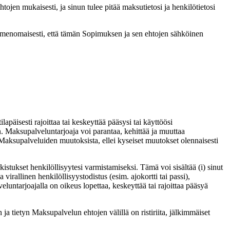
ojen mukaisesti, ja sinun tulee pitää maksutietosi ja henkilötietosi
nimenomaisesti, että tämän Sopimuksen ja sen ehtojen sähköinen
äisesti rajoittaa tai keskeyttää pääsysi tai käyttöösi
 Maksupalveluntarjoaja voi parantaa, kehittää ja muuttaa
 Maksupalveluiden muutoksista, ellei kyseiset muutokset olennaisesti
stukset henkilöllisyytesi varmistamiseksi. Tämä voi sisältää (i) sinut
 virallinen henkilöllisyystodistus (esim. ajokortti tai passi),
luntarjoajalla on oikeus lopettaa, keskeyttää tai rajoittaa pääsyä
 ja tietyn Maksupalvelun ehtojen välillä on ristiriita, jälkimmäiset