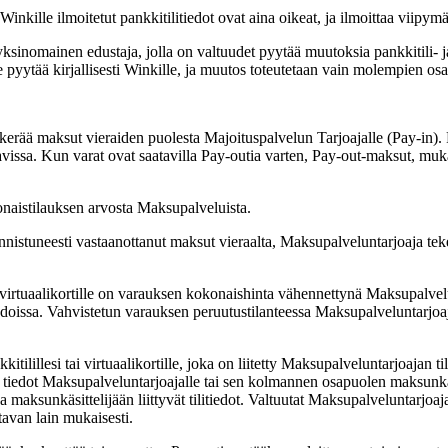
Winkille ilmoitetut pankkitilitiedot ovat aina oikeat, ja ilmoittaa viipym
inomainen edustaja, jolla on valtuudet pyytää muutoksia pankkitili- ja/ta
pyytää kirjallisesti Winkille, ja muutos toteutetaan vain molempien osap
kerää maksut vieraiden puolesta Majoituspalvelun Tarjoajalle (Pay-in)
tavissa. Kun varat ovat saatavilla Pay-outia varten, Pay-out-maksut, mu
onaistilauksen arvosta Maksupalveluista.
nnistuneesti vastaanottanut maksut vieraalta, Maksupalveluntarjoaja tek
 tai virtuaalikortille on varauksen kokonaishinta vähennettynä Maksupal
hdoissa. Vahvistetun varauksen peruutustilanteessa Maksupalveluntarjo
itilillesi tai virtuaalikortille, joka on liitetty Maksupalveluntarjoajan til
iedot Maksupalveluntarjoajalle tai sen kolmannen osapuolen maksunkäsitte
a maksunkäsittelijään liittyvät tilitiedot. Valtuutat Maksupalveluntarjoa
tavan lain mukaisesti.