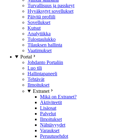
Turvallisuus ja passkeyt
Hyväksytyt sovellukset
Päivitä profiili
Sovellukset
Kutsut
Analytiikka
Tulostaulukko
Tilauksen hallinta
Vaatimukset
Portal
Johdanto Portaliin
Luo tili
Hallintapaneeli
Tehtävät
Ilmoitukset
Extranet
Mikä on Extranet?
Aktiviteetit
Lisäosat
Palvelut
Ilmoitukset
Nähtävyydet
Varaukset
Peruutusehdot