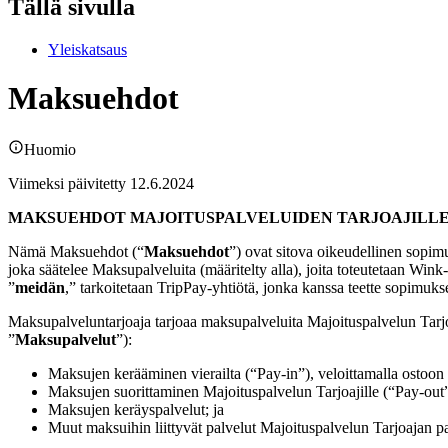
Tällä sivulla
Yleiskatsaus
Maksuehdot
Huomio
Viimeksi päivitetty 12.6.2024
MAKSUEHDOT MAJOITUSPALVELUIDEN TARJOAJILL
Nämä Maksuehdot (“
Maksuehdot
”) ovat sitova oikeudellinen sopi
joka säätelee Maksupalveluita (määritelty alla), joita toteutetaan Win
”
meidän
,” tarkoitetaan TripPay-yhtiötä, jonka kanssa teette sopimuk
Maksupalveluntarjoaja tarjoaa maksupalveluita Majoituspalvelun Tarjoaj
”
Maksupalvelut
”):
Maksujen kerääminen vierailta (“Pay-in”), veloittamalla ostoon li
Maksujen suorittaminen Majoituspalvelun Tarjoajille (“Pay-out”
Maksujen keräyspalvelut; ja
Muut maksuihin liittyvät palvelut Majoituspalvelun Tarjoajan pal