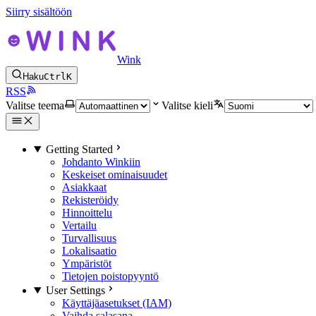
Siirry sisältöön
Wink
Haku
Ctrl
K
RSS
Valitse teema
Valitse kieli
Getting Started
Johdanto Winkiin
Keskeiset ominaisuudet
Asiakkaat
Rekisteröidy
Hinnoittelu
Vertailu
Turvallisuus
Lokalisaatio
Ympäristöt
Tietojen poistopyyntö
User Settings
Käyttäjäasetukset (IAM)
Vaihda salasana