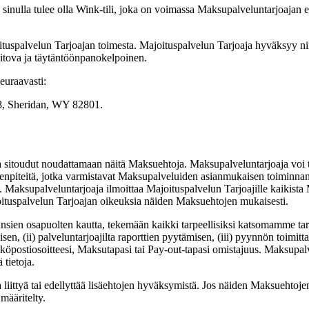
inulla tulee olla Wink-tili, joka on voimassa Maksupalveluntarjoajan eht
oituspalvelun Tarjoajan toimesta. Majoituspalvelun Tarjoaja hyväksyy 
itova ja täytäntöönpanokelpoinen.
euraavasti:
78, Sheridan, WY 82801.
sitoudut noudattamaan näitä Maksuehtoja. Maksupalveluntarjoaja voi tilap
enpiteitä, jotka varmistavat Maksupalveluiden asianmukaisen toiminnan.
 Maksupalveluntarjoaja ilmoittaa Majoituspalvelun Tarjoajille kaikista
oituspalvelun Tarjoajan oikeuksia näiden Maksuehtojen mukaisesti.
nsien osapuolten kautta, tekemään kaikki tarpeellisiksi katsomamme tarki
en, (ii) palveluntarjoajilta raporttien pyytämisen, (iii) pyynnön toimittaa
hköpostiosoitteesi, Maksutapasi tai Pay-out-tapasi omistajuus. Maksupalve
tietoja.
a liittyä tai edellyttää lisäehtojen hyväksymistä. Jos näiden Maksuehtojen
määritelty.