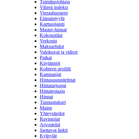
Toimitusjohtaja
Vihreä indeksi
Vierashuoneet
Elämäntyylit
Karttasijainti
Master-hinnat
Kokoustilat
Verkosto
Maksuehdot
Valokuvat ja videot
Paikat
Käytännöt
Kohteen profiili
Kampanjat
Hintasuunnitelmat
Hintatarjoajat
Hintatestaaja
Hinnat
Tunnustukset
Maine
Yhteystiedot
Ravintolat
Arvostelut
Jaettavat linkit
Kylpylät