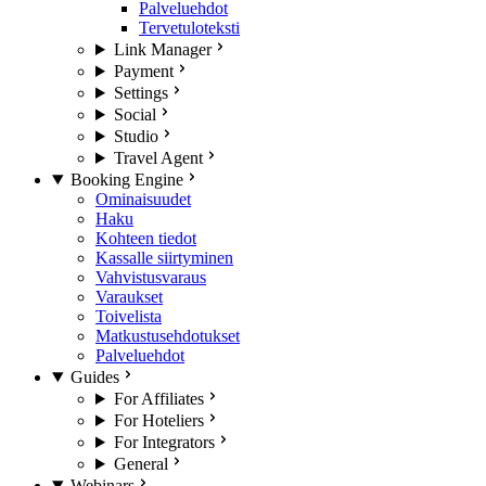
Palveluehdot
Tervetuloteksti
Link Manager
Payment
Settings
Social
Studio
Travel Agent
Booking Engine
Ominaisuudet
Haku
Kohteen tiedot
Kassalle siirtyminen
Vahvistusvaraus
Varaukset
Toivelista
Matkustusehdotukset
Palveluehdot
Guides
For Affiliates
For Hoteliers
For Integrators
General
Webinars