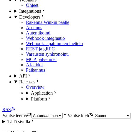
Ohjeet
Integrations
Developers
Rakenna Winkin päälle
Asennus
Autentikointi
Webhook-integraatio
Webhook-tapahtumien luettelo
REST ja gRPC
Varausten synkronointi
MCP-palvelimet
AI-taidot
Paikannus
API
Releases
Overview
Application
Platform
RSS
Valitse teema
Valitse kieli
Tällä sivulla