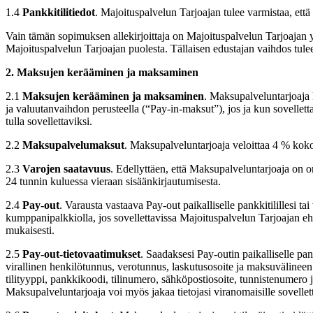
1.4
Pankkitilitiedot
. Majoituspalvelun Tarjoajan tulee varmistaa, että 
Vain tämän sopimuksen allekirjoittaja on Majoituspalvelun Tarjoajan yks
Majoituspalvelun Tarjoajan puolesta. Tällaisen edustajan vaihdos tulee 
2. Maksujen kerääminen ja maksaminen
2.1
Maksujen kerääminen ja maksaminen
. Maksupalveluntarjoaja 
ja valuutanvaihdon perusteella (“Pay-in-maksut”), jos ja kun sovellet
tulla sovellettaviksi.
2.2
Maksupalvelumaksut
. Maksupalveluntarjoaja veloittaa 4 % kok
2.3
Varojen saatavuus
. Edellyttäen, että Maksupalveluntarjoaja on o
24 tunnin kuluessa vieraan sisäänkirjautumisesta.
2.4
Pay-out
. Varausta vastaava Pay-out paikalliselle pankkitilillesi
kumppanipalkkiolla, jos sovellettavissa Majoituspalvelun Tarjoajan e
mukaisesti.
2.5
Pay-out-tietovaatimukset
. Saadaksesi Pay-outin paikalliselle pankk
virallinen henkilötunnus, verotunnus, laskutusosoite ja maksuvälineen t
tilityyppi, pankkikoodi, tilinumero, sähköpostiosoite, tunnistenumero j
Maksupalveluntarjoaja voi myös jakaa tietojasi viranomaisille sovellet