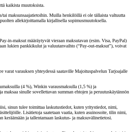
ättä kaikista muutoksista.
i maksunsaajatietoihin. Muilla henkilöillä ei ole tällaista valtuutta
uolten allekirjoittamalla kirjallisella sopimusmuutoksella.
. Pay-in-maksut määräytyvät vieraan maksutavan (esim. Visa, PayPal)
kaan lukien pankkikulut ja valuutanvaihto (“Pay-out-maksut”), voivat
ee varat varauksen yhteydessä saataville Majoituspalvelun Tarjoajalle
velumaksuilla (4 %), Winkin varausmaksulla (1,5 %) ja
aja maksaa sinulle sovellettavan summan ehtojen ja peruutuskäytännön
iisi, sinun tulee toimittaa laskutustiedot, kuten yritystiedot, nimi,
lijöille. Lisätietoja saatetaan vaatia, kuten asuinosoite, tilin nimi,
jan keräämään ja tallentamaan laskutus- ja maksuvälinetietosi.