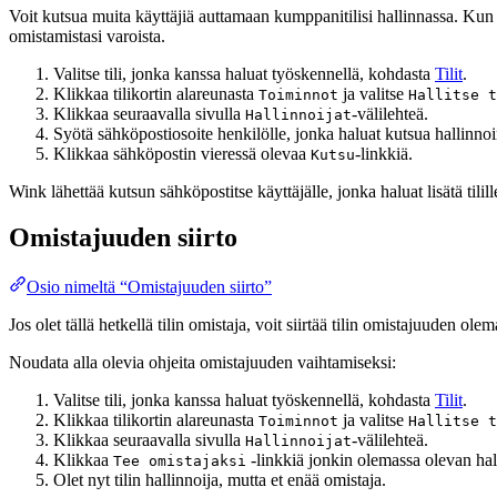
Voit kutsua muita käyttäjiä auttamaan kumppanitilisi hallinnassa. Kun k
omistamistasi varoista.
Valitse tili, jonka kanssa haluat työskennellä, kohdasta
Tilit
.
Klikkaa tilikortin alareunasta
ja valitse
Toiminnot
Hallitse t
Klikkaa seuraavalla sivulla
-välilehteä.
Hallinnoijat
Syötä sähköpostiosoite henkilölle, jonka haluat kutsua hallinnoi
Klikkaa sähköpostin vieressä olevaa
-linkkiä.
Kutsu
Wink lähettää kutsun sähköpostitse käyttäjälle, jonka haluat lisätä tili
Omistajuuden siirto
Osio nimeltä “Omistajuuden siirto”
Jos olet tällä hetkellä tilin omistaja, voit siirtää tilin omistajuuden olem
Noudata alla olevia ohjeita omistajuuden vaihtamiseksi:
Valitse tili, jonka kanssa haluat työskennellä, kohdasta
Tilit
.
Klikkaa tilikortin alareunasta
ja valitse
Toiminnot
Hallitse t
Klikkaa seuraavalla sivulla
-välilehteä.
Hallinnoijat
Klikkaa
-linkkiä jonkin olemassa olevan hall
Tee omistajaksi
Olet nyt tilin hallinnoija, mutta et enää omistaja.