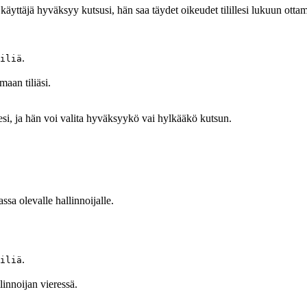
äyttäjä hyväksyy kutsusi, hän saa täydet oikeudet tilillesi lukuun ottam
.
iliä
maan tiliäsi.
llesi, ja hän voi valita hyväksyykö vai hylkääkö kutsun.
assa olevalle hallinnoijalle.
.
iliä
innoijan vieressä.