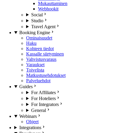
Mukauttaminen
Webhookit
Social
Studio
Travel Agent
Booking Engine
Ominaisuudet
Haku
Kohteen tiedot
Kassalle siirtyminen
Vahvistusvaraus
Varaukset
Toivelista
Matkustusehdotukset
Palveluehdot
Guides
For Affiliates
For Hoteliers
For Integrators
General
Webinars
Ohjeet
Integrations