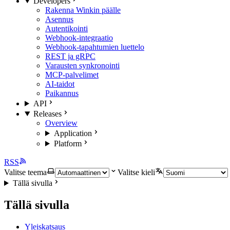
Developers
Rakenna Winkin päälle
Asennus
Autentikointi
Webhook-integraatio
Webhook-tapahtumien luettelo
REST ja gRPC
Varausten synkronointi
MCP-palvelimet
AI-taidot
Paikannus
API
Releases
Overview
Application
Platform
RSS
Valitse teema
Valitse kieli
Tällä sivulla
Tällä sivulla
Yleiskatsaus