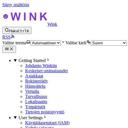
Siirry sisältöön
Wink
Haku
Ctrl
K
RSS
Valitse teema
Valitse kieli
Getting Started
Johdanto Winkiin
Keskeiset ominaisuudet
Asiakkaat
Rekisteröidy
Hinnoittelu
Vertailu
Turvallisuus
Lokalisaatio
Ympäristöt
Tietojen poistopyyntö
User Settings
Käyttäjäasetukset (IAM)
Vaihda salasana