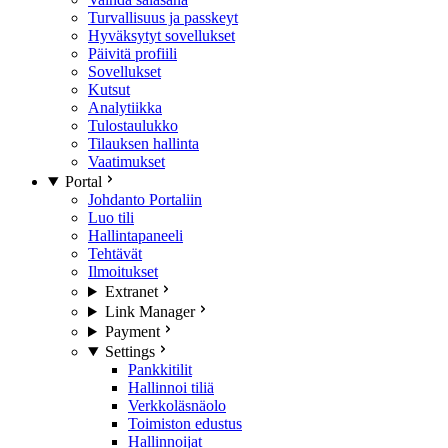
Turvallisuus ja passkeyt
Hyväksytyt sovellukset
Päivitä profiili
Sovellukset
Kutsut
Analytiikka
Tulostaulukko
Tilauksen hallinta
Vaatimukset
Portal
Johdanto Portaliin
Luo tili
Hallintapaneeli
Tehtävät
Ilmoitukset
Extranet
Link Manager
Payment
Settings
Pankkitilit
Hallinnoi tiliä
Verkkoläsnäolo
Toimiston edustus
Hallinnoijat