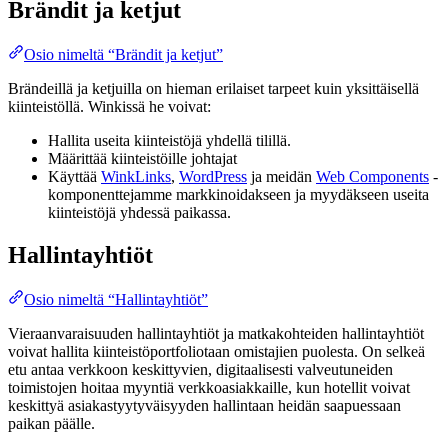
Brändit ja ketjut
Osio nimeltä “Brändit ja ketjut”
Brändeillä ja ketjuilla on hieman erilaiset tarpeet kuin yksittäisellä
kiinteistöllä. Winkissä he voivat:
Hallita useita kiinteistöjä yhdellä tilillä.
Määrittää kiinteistöille johtajat
Käyttää
WinkLinks
,
WordPress
ja meidän
Web Components
-
komponenttejamme markkinoidakseen ja myydäkseen useita
kiinteistöjä yhdessä paikassa.
Hallintayhtiöt
Osio nimeltä “Hallintayhtiöt”
Vieraanvaraisuuden hallintayhtiöt ja matkakohteiden hallintayhtiöt
voivat hallita kiinteistöportfoliotaan omistajien puolesta. On selkeä
etu antaa verkkoon keskittyvien, digitaalisesti valveutuneiden
toimistojen hoitaa myyntiä verkkoasiakkaille, kun hotellit voivat
keskittyä asiakastyytyväisyyden hallintaan heidän saapuessaan
paikan päälle.