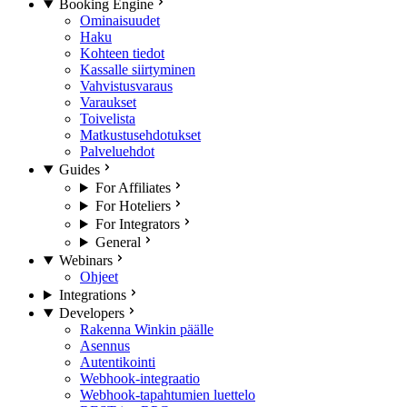
Booking Engine
Ominaisuudet
Haku
Kohteen tiedot
Kassalle siirtyminen
Vahvistusvaraus
Varaukset
Toivelista
Matkustusehdotukset
Palveluehdot
Guides
For Affiliates
For Hoteliers
For Integrators
General
Webinars
Ohjeet
Integrations
Developers
Rakenna Winkin päälle
Asennus
Autentikointi
Webhook-integraatio
Webhook-tapahtumien luettelo