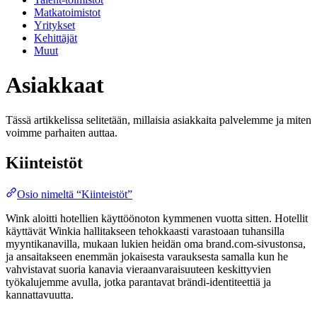
Matkatoimistot
Yritykset
Kehittäjät
Muut
Asiakkaat
Tässä artikkelissa selitetään, millaisia asiakkaita palvelemme ja miten
voimme parhaiten auttaa.
Kiinteistöt
Osio nimeltä “Kiinteistöt”
Wink aloitti hotellien käyttöönoton kymmenen vuotta sitten. Hotellit
käyttävät Winkia hallitakseen tehokkaasti varastoaan tuhansilla
myyntikanavilla, mukaan lukien heidän oma brand.com-sivustonsa,
ja ansaitakseen enemmän jokaisesta varauksesta samalla kun he
vahvistavat suoria kanavia vieraanvaraisuuteen keskittyvien
työkalujemme avulla, jotka parantavat brändi-identiteettiä ja
kannattavuutta​.