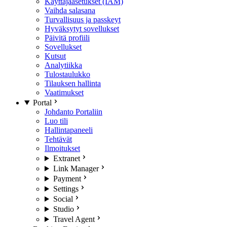
Käyttäjäasetukset (IAM)
Vaihda salasana
Turvallisuus ja passkeyt
Hyväksytyt sovellukset
Päivitä profiili
Sovellukset
Kutsut
Analytiikka
Tulostaulukko
Tilauksen hallinta
Vaatimukset
Portal
Johdanto Portaliin
Luo tili
Hallintapaneeli
Tehtävät
Ilmoitukset
Extranet
Link Manager
Payment
Settings
Social
Studio
Travel Agent