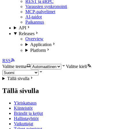
REST ja gRPC
Varausten synkronointi
MCP-palvelimet
AI-taidot
Paikannus
API
Releases
Overview
Application
Platform
RSS
Valitse teema
Valitse kieli
Tällä sivulla
Tällä sivulla
Yleiskatsaus
Kiinteistöt
Brändit ja ketjut
Hallintayhtiöt
Vaikuttajat
Talent-toimistot