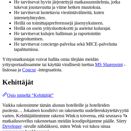
He tarvitsevat hyvin järjestettyjä matkasuunnitelmia, jotka
tukevat joustavuutta ja viime hetken muutoksia.
He tarvitsevat luotettavia viestintävälineitä, kuten
internetyhteyden.
Heillä on toimittajapreferenssejä jäsenyyksineen.
Heillä on usein yritysluottokortti ja asetetut kulurajat.
He tarvitsevat kulujen hallinnan ja raportointiin
integroitumisen.
He tarvitsevat concierge-palvelua sekä MICE-palveluita
tapahtumissa.
Yritysmatkustajat voivat hallita omia tilejään meidän
yritysportaalissamme tai käyttää virallisesti tuettua
MS Sharepoint
-
lisäosaa ja
Concur
-integraatiota.
Kehittäjät
Osio nimeltä “Kehittäjät”
Vaikka rakensimme tämän alustan hotelleille ja hotelleiden
puolesta… Jokainen koodirivi on rakennettu uudelleenkäytettävyyttä
varten. Kehittäjätiimimme rakensi Wink:n toiveena, että seuraava 🦄
matkailusovellus rakennetaan meidän koodipohjamme päälle. Siirry
Developer
-sivulle nähdäksesi, miten Wink voi tukea sinua