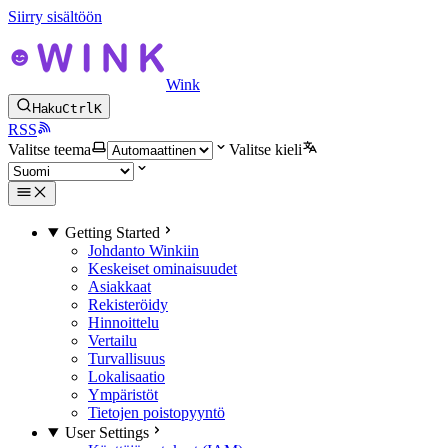
Siirry sisältöön
Wink
Haku
Ctrl
K
RSS
Valitse teema
Valitse kieli
Getting Started
Johdanto Winkiin
Keskeiset ominaisuudet
Asiakkaat
Rekisteröidy
Hinnoittelu
Vertailu
Turvallisuus
Lokalisaatio
Ympäristöt
Tietojen poistopyyntö
User Settings