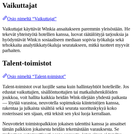
Vaikuttajat
Osio nimeltä “Vaikuttajat”
Vaikuttajat käyttävät Winkia ansaitakseen paremmin yleisöstään. He
tekevät yhteistyötä hotellien kanssa, luovat räätälöityjä tarjouksia ja
hyödyntävät Wink:n sosiaaliseen mediaan sopivia työkaluja sekä
tehokkaita analytiikkatyökaluja seuratakseen, mitkä tuotteet myyvät
parhaiten​.
Talent-toimistot
Osio nimeltä “Talent-toimistot”
Talent-toimistot ovat luojille sama kuin hallintayhtiöt hotelleille. Jos
edustat vaikuttajien, sisällöntuottajien tai matkailuhenkilöiden
joukkoa, voit hallita kaikkia heidän Wink-tilejään yhdestä paikasta
— löytää varastoa, neuvotella sopimuksia kiinteistöjen kanssa,
rakentaa ja julkaista sisältöä sekä seurata suorituskykyä koko
rosterissasi sen sijaan, että tekisit sen yksi luoja kerrallaan.
Neuvottelet toimistopalkkion jokaisen talenttisi kanssa ja ansaitset
tämän palkkion jokaisesta heidän tekemästään varauksesta. Se