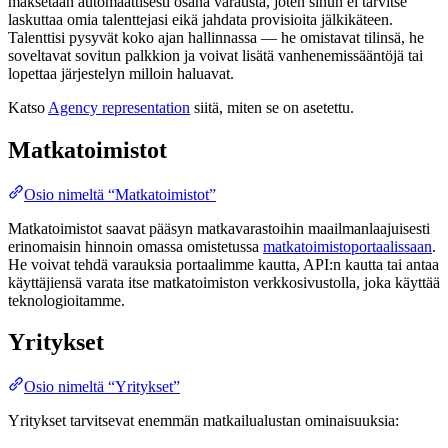
maksetaan automaattisesti osana varausta, joten sinun ei tarvitse
laskuttaa omia talenttejasi eikä jahdata provisioita jälkikäteen.
Talenttisi pysyvät koko ajan hallinnassa — he omistavat tilinsä, he
soveltavat sovitun palkkion ja voivat lisätä vanhenemissääntöjä tai
lopettaa järjestelyn milloin haluavat.
Katso
Agency representation
siitä, miten se on asetettu.
Matkatoimistot
Osio nimeltä “Matkatoimistot”
Matkatoimistot saavat pääsyn matkavarastoihin maailmanlaajuisesti
erinomaisin hinnoin omassa omistetussa
matkatoimistoportaalissaan
.
He voivat tehdä varauksia portaalimme kautta, API:n kautta tai antaa
käyttäjiensä varata itse matkatoimiston verkkosivustolla, joka käyttää
teknologioitamme.
Yritykset
Osio nimeltä “Yritykset”
Yritykset tarvitsevat enemmän matkailualustan ominaisuuksia: