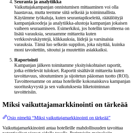
Seuranta ja analytiikka
Vaikuttajakampanjan onnistumisen mittaaminen voi olla
haastavaa, mutta teemme siitä selkeää ja toiminnallista.
Käytämme työkaluja, kuten seurantapikseleitä, räätälöityjä
kampanjakoodeja ja analytiikka-alustoja kampanjan jokaisen
vaiheen seuraamiseen. Esimerkiksi, jos hotellin tavoitteena on
lisätä varauksia, seuraamme mittareita kuten
verkkosivukäyntejä, klikkauksia, liidejä ja varsinaisia
varauksia. Tämä luo selkeän suppilon, joka näyttää, kuinka
moni tavoitettiin, sitoutui ja muutettiin asiakkaiksi.
Raportointi
Kampanjan jälkeen toimitamme yksityiskohtaiset raportit,
jotka erittelevät tulokset. Raportit sisältävät mittareita kuten
tavoittavuus, sitoutuminen ja sijoitetun pääoman tuotto (ROI).
Tavoitteenamme on antaa hotelleille kokonaiskuva kampanjan
suorituskyvystä ja sen vaikutuksesta liiketoiminnan
tavoitteisiin.
Miksi vaikuttajamarkkinointi on tärkeää
Osio nimeltä “Miksi vaikuttajamarkkinointi on tärkeää”
Vaikuttajamarkkinointi antaa hotelleille mahdollisuuden tavoittaa