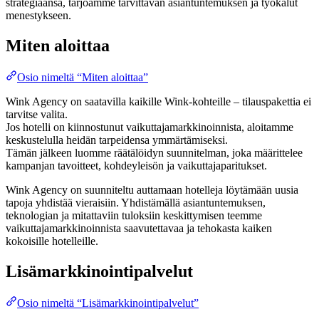
strategiaansa, tarjoamme tarvittavan asiantuntemuksen ja työkalut
menestykseen.
Miten aloittaa
Osio nimeltä “Miten aloittaa”
Wink Agency on saatavilla kaikille Wink-kohteille – tilauspakettia ei
tarvitse valita.
Jos hotelli on kiinnostunut vaikuttajamarkkinoinnista, aloitamme
keskustelulla heidän tarpeidensa ymmärtämiseksi.
Tämän jälkeen luomme räätälöidyn suunnitelman, joka määrittelee
kampanjan tavoitteet, kohdeyleisön ja vaikuttajaparitukset.
Wink Agency on suunniteltu auttamaan hotelleja löytämään uusia
tapoja yhdistää vieraisiin. Yhdistämällä asiantuntemuksen,
teknologian ja mitattaviin tuloksiin keskittymisen teemme
vaikuttajamarkkinoinnista saavutettavaa ja tehokasta kaiken
kokoisille hotelleille.
Lisämarkkinointipalvelut
Osio nimeltä “Lisämarkkinointipalvelut”