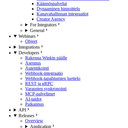
Käännöspalvelut
Dynaaminen hinnoittelu
Kanavahallinnan integraatiot
Creator Agency
For Integrators
General
Webinars
Ohjeet
Integrations
Developers
Rakenna Winkin päälle
Asennus
Autentikointi
Webhook-integraatio
Webhook-tapahtumien luettelo
REST ja gRPC
Varausten synkronointi
MCP-palvelimet
AI-taidot
Paikannus
API
Releases
Overview
Application