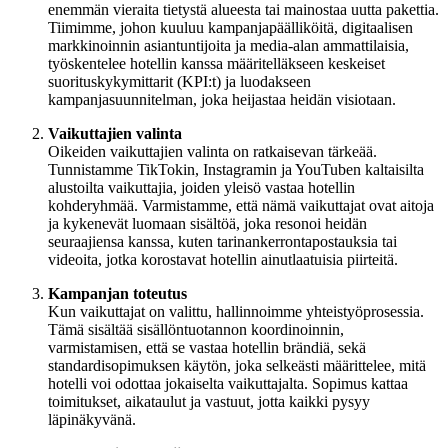
enemmän vieraita tietystä alueesta tai mainostaa uutta pakettia.
Tiimimme, johon kuuluu kampanjapäälliköitä, digitaalisen
markkinoinnin asiantuntijoita ja media-alan ammattilaisia,
työskentelee hotellin kanssa määritelläkseen keskeiset
suorituskykymittarit (KPI:t) ja luodakseen
kampanjasuunnitelman, joka heijastaa heidän visiotaan.
Vaikuttajien valinta
Oikeiden vaikuttajien valinta on ratkaisevan tärkeää.
Tunnistamme TikTokin, Instagramin ja YouTuben kaltaisilta
alustoilta vaikuttajia, joiden yleisö vastaa hotellin
kohderyhmää. Varmistamme, että nämä vaikuttajat ovat aitoja
ja kykenevät luomaan sisältöä, joka resonoi heidän
seuraajiensa kanssa, kuten tarinankerrontapostauksia tai
videoita, jotka korostavat hotellin ainutlaatuisia piirteitä.
Kampanjan toteutus
Kun vaikuttajat on valittu, hallinnoimme yhteistyöprosessia.
Tämä sisältää sisällöntuotannon koordinoinnin,
varmistamisen, että se vastaa hotellin brändiä, sekä
standardisopimuksen käytön, joka selkeästi määrittelee, mitä
hotelli voi odottaa jokaiselta vaikuttajalta. Sopimus kattaa
toimitukset, aikataulut ja vastuut, jotta kaikki pysyy
läpinäkyvänä.