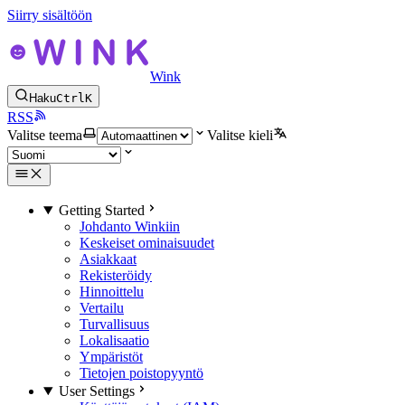
Siirry sisältöön
Wink
Haku
Ctrl
K
RSS
Valitse teema
Valitse kieli
Getting Started
Johdanto Winkiin
Keskeiset ominaisuudet
Asiakkaat
Rekisteröidy
Hinnoittelu
Vertailu
Turvallisuus
Lokalisaatio
Ympäristöt
Tietojen poistopyyntö
User Settings