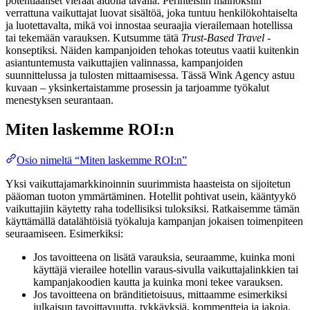
potentiaaliset vieraat aidolla tavalla. Perinteisiin mainoksiin
verrattuna vaikuttajat luovat sisältöä, joka tuntuu henkilökohtaiselta
ja luotettavalta, mikä voi innostaa seuraajia vierailemaan hotellissa
tai tekemään varauksen. Kutsumme tätä
Trust-Based Travel
-
konseptiksi. Näiden kampanjoiden tehokas toteutus vaatii kuitenkin
asiantuntemusta vaikuttajien valinnassa, kampanjoiden
suunnittelussa ja tulosten mittaamisessa. Tässä Wink Agency astuu
kuvaan – yksinkertaistamme prosessin ja tarjoamme työkalut
menestyksen seurantaan.
Miten laskemme ROI:n
Osio nimeltä “Miten laskemme ROI:n”
Yksi vaikuttajamarkkinoinnin suurimmista haasteista on sijoitetun
pääoman tuoton ymmärtäminen. Hotellit pohtivat usein, kääntyykö
vaikuttajiin käytetty raha todellisiksi tuloksiksi. Ratkaisemme tämän
käyttämällä datalähtöisiä työkaluja kampanjan jokaisen toimenpiteen
seuraamiseen. Esimerkiksi:
Jos tavoitteena on lisätä varauksia, seuraamme, kuinka moni
käyttäjä vierailee hotellin varaus-sivulla vaikuttajalinkkien tai
kampanjakoodien kautta ja kuinka moni tekee varauksen.
Jos tavoitteena on bränditietoisuus, mittaamme esimerkiksi
julkaisun tavoittavuutta, tykkäyksiä, kommentteja ja jakoja.