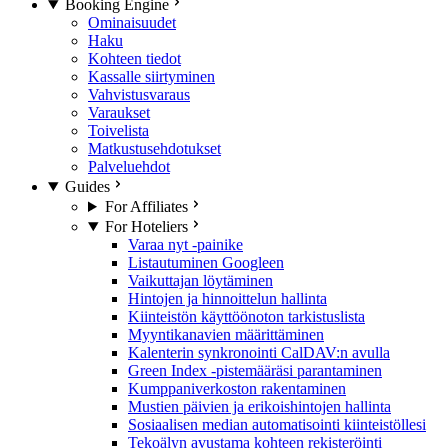
Booking Engine
Ominaisuudet
Haku
Kohteen tiedot
Kassalle siirtyminen
Vahvistusvaraus
Varaukset
Toivelista
Matkustusehdotukset
Palveluehdot
Guides
For Affiliates
For Hoteliers
Varaa nyt -painike
Listautuminen Googleen
Vaikuttajan löytäminen
Hintojen ja hinnoittelun hallinta
Kiinteistön käyttöönoton tarkistuslista
Myyntikanavien määrittäminen
Kalenterin synkronointi CalDAV:n avulla
Green Index -pistemääräsi parantaminen
Kumppaniverkoston rakentaminen
Mustien päivien ja erikoishintojen hallinta
Sosiaalisen median automatisointi kiinteistöllesi
Tekoälyn avustama kohteen rekisteröinti