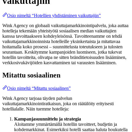
vaikuttajiin
Osio nimeltä “Hotellien yhdistäminen vaikuttajiin”
Wink Agency on globaali vaikuttajamarkkinointipalvelu, joka auttaa
hotelleja tekemään yhteistyötä sosiaalisen median vaikuttajien
kanssa tavoittaakseen kohdeyleisönsä. Tavoitteenamme on tehdä
vaikuttajamarkkinoinnista hotelleille yksinkertaista ja mitattavaa
hoitamalla koko prosessi – suunnittelusta toteutukseen ja tulosten
seurantaan. Keskitymme kampanjoiden luomiseen, jotka tukevat
hotellin tavoitteita, olivatpa ne sitten bränditietoisuuden lisääminen,
verkkosivukävijöiden kasvattaminen tai varausten lisääminen.
Mitattu sosiaalinen
Osio nimeltä “Mitattu sosiaalinen”
Wink Agency tarjoaa täyden palvelun
vaikuttajamarkkinointiratkaisun, joka on räätälöity erityisesti
hotellialalle. Näin tuemme hotelleja:
Kampanjasuunnittelu ja strategia
Aloitamme ymmärtämällä hotellin tavoitteet, budjetin ja
kohdemarkkinat. Esimerkiksi hotelli saattaa haluta houkutella