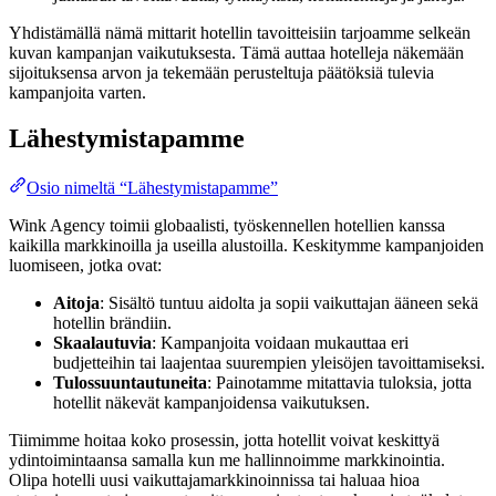
Yhdistämällä nämä mittarit hotellin tavoitteisiin tarjoamme selkeän
kuvan kampanjan vaikutuksesta. Tämä auttaa hotelleja näkemään
sijoituksensa arvon ja tekemään perusteltuja päätöksiä tulevia
kampanjoita varten.
Lähestymistapamme
Osio nimeltä “Lähestymistapamme”
Wink Agency toimii globaalisti, työskennellen hotellien kanssa
kaikilla markkinoilla ja useilla alustoilla. Keskitymme kampanjoiden
luomiseen, jotka ovat:
Aitoja
: Sisältö tuntuu aidolta ja sopii vaikuttajan ääneen sekä
hotellin brändiin.
Skaalautuvia
: Kampanjoita voidaan mukauttaa eri
budjetteihin tai laajentaa suurempien yleisöjen tavoittamiseksi.
Tulossuuntautuneita
: Painotamme mitattavia tuloksia, jotta
hotellit näkevät kampanjoidensa vaikutuksen.
Tiimimme hoitaa koko prosessin, jotta hotellit voivat keskittyä
ydintoimintaansa samalla kun me hallinnoimme markkinointia.
Olipa hotelli uusi vaikuttajamarkkinoinnissa tai haluaa hioa