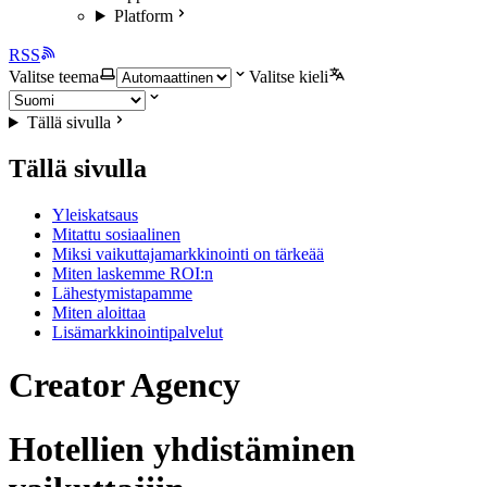
Platform
RSS
Valitse teema
Valitse kieli
Tällä sivulla
Tällä sivulla
Yleiskatsaus
Mitattu sosiaalinen
Miksi vaikuttajamarkkinointi on tärkeää
Miten laskemme ROI:n
Lähestymistapamme
Miten aloittaa
Lisämarkkinointipalvelut
Creator Agency
Hotellien yhdistäminen