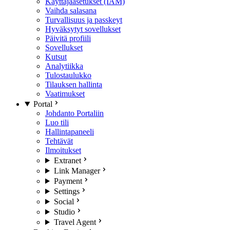
Käyttäjäasetukset (IAM)
Vaihda salasana
Turvallisuus ja passkeyt
Hyväksytyt sovellukset
Päivitä profiili
Sovellukset
Kutsut
Analytiikka
Tulostaulukko
Tilauksen hallinta
Vaatimukset
Portal
Johdanto Portaliin
Luo tili
Hallintapaneeli
Tehtävät
Ilmoitukset
Extranet
Link Manager
Payment
Settings
Social
Studio
Travel Agent