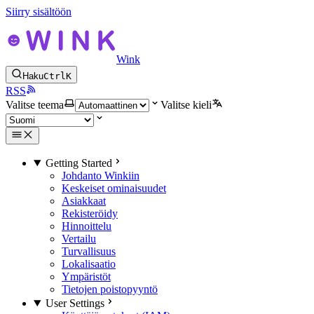
Siirry sisältöön
Wink
Haku
Ctrl
K
RSS
Valitse teema
Valitse kieli
Getting Started
Johdanto Winkiin
Keskeiset ominaisuudet
Asiakkaat
Rekisteröidy
Hinnoittelu
Vertailu
Turvallisuus
Lokalisaatio
Ympäristöt
Tietojen poistopyyntö
User Settings