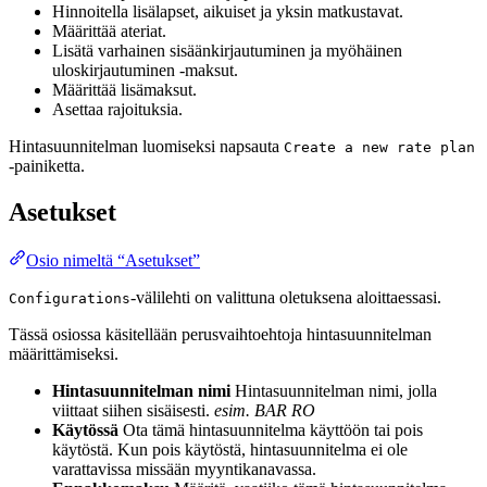
Hinnoitella lisälapset, aikuiset ja yksin matkustavat.
Määrittää ateriat.
Lisätä varhainen sisäänkirjautuminen ja myöhäinen
uloskirjautuminen -maksut.
Määrittää lisämaksut.
Asettaa rajoituksia.
Hintasuunnitelman luomiseksi napsauta
Create a new rate plan
-painiketta.
Asetukset
Osio nimeltä “Asetukset”
-välilehti on valittuna oletuksena aloittaessasi.
Configurations
Tässä osiossa käsitellään perusvaihtoehtoja hintasuunnitelman
määrittämiseksi.
Hintasuunnitelman nimi
Hintasuunnitelman nimi, jolla
viittaat siihen sisäisesti.
esim. BAR RO
Käytössä
Ota tämä hintasuunnitelma käyttöön tai pois
käytöstä. Kun pois käytöstä, hintasuunnitelma ei ole
varattavissa missään myyntikanavassa.