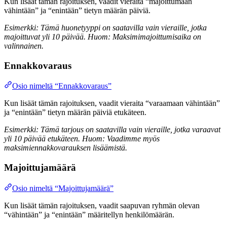
Kun lisäät tämän rajoituksen, vaadit vieraita “majoittumaan
vähintään” ja “enintään” tietyn määrän päiviä.
Esimerkki: Tämä huonetyyppi on saatavilla vain vieraille, jotka
majoittuvat yli 10 päivää. Huom: Maksimimajoittumisaika on
valinnainen.
Ennakkovaraus
Osio nimeltä “Ennakkovaraus”
Kun lisäät tämän rajoituksen, vaadit vieraita “varaamaan vähintään”
ja “enintään” tietyn määrän päiviä etukäteen.
Esimerkki: Tämä tarjous on saatavilla vain vieraille, jotka varaavat
yli 10 päivää etukäteen. Huom: Vaadimme myös
maksimiennakkovarauksen lisäämistä.
Majoittujamäärä
Osio nimeltä “Majoittujamäärä”
Kun lisäät tämän rajoituksen, vaadit saapuvan ryhmän olevan
“vähintään” ja “enintään” määritellyn henkilömäärän.