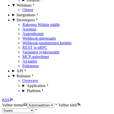
General
Webinars
Ohjeet
Integrations
Developers
Rakenna Winkin päälle
Asennus
Autentikointi
Webhook-integraatio
Webhook-tapahtumien luettelo
REST ja gRPC
Varausten synkronointi
MCP-palvelimet
AI-taidot
Paikannus
API
Releases
Overview
Application
Platform
RSS
Valitse teema
Valitse kieli