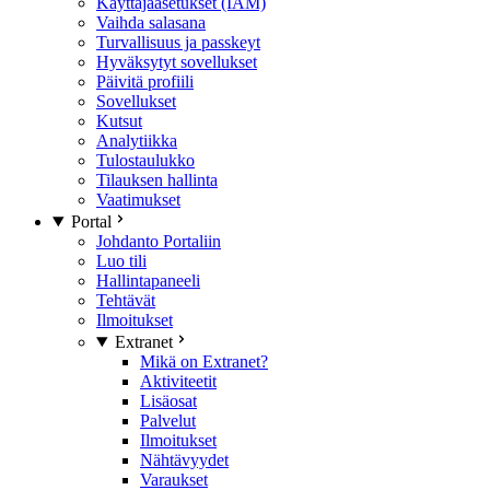
Käyttäjäasetukset (IAM)
Vaihda salasana
Turvallisuus ja passkeyt
Hyväksytyt sovellukset
Päivitä profiili
Sovellukset
Kutsut
Analytiikka
Tulostaulukko
Tilauksen hallinta
Vaatimukset
Portal
Johdanto Portaliin
Luo tili
Hallintapaneeli
Tehtävät
Ilmoitukset
Extranet
Mikä on Extranet?
Aktiviteetit
Lisäosat
Palvelut
Ilmoitukset
Nähtävyydet
Varaukset