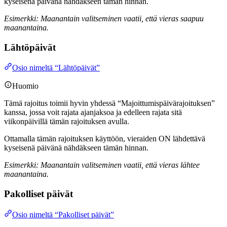
kyseisenä päivänä nähdäkseen tämän hinnan.
Esimerkki: Maanantain valitseminen vaatii, että vieras saapuu
maanantaina.
Lähtöpäivät
Osio nimeltä “Lähtöpäivät”
Huomio
Tämä rajoitus toimii hyvin yhdessä “Majoittumispäivärajoituksen”
kanssa, jossa voit rajata ajanjaksoa ja edelleen rajata sitä
viikonpäivillä tämän rajoituksen avulla.
Ottamalla tämän rajoituksen käyttöön, vieraiden ON lähdettävä
kyseisenä päivänä nähdäkseen tämän hinnan.
Esimerkki: Maanantain valitseminen vaatii, että vieras lähtee
maanantaina.
Pakolliset päivät
Osio nimeltä “Pakolliset päivät”