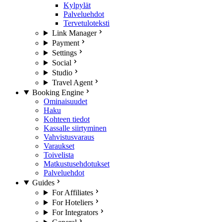
Kylpylät
Palveluehdot
Tervetuloteksti
Link Manager
Payment
Settings
Social
Studio
Travel Agent
Booking Engine
Ominaisuudet
Haku
Kohteen tiedot
Kassalle siirtyminen
Vahvistusvaraus
Varaukset
Toivelista
Matkustusehdotukset
Palveluehdot
Guides
For Affiliates
For Hoteliers
For Integrators