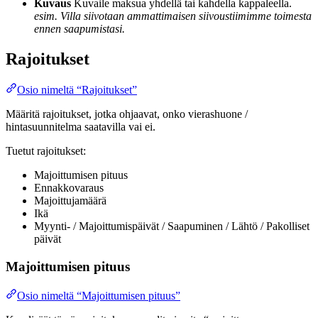
Kuvaus
Kuvaile maksua yhdellä tai kahdella kappaleella.
esim. Villa siivotaan ammattimaisen siivoustiimimme toimesta
ennen saapumistasi.
Rajoitukset
Osio nimeltä “Rajoitukset”
Määritä rajoitukset, jotka ohjaavat, onko vierashuone /
hintasuunnitelma saatavilla vai ei.
Tuetut rajoitukset:
Majoittumisen pituus
Ennakkovaraus
Majoittujamäärä
Ikä
Myynti- / Majoittumispäivät / Saapuminen / Lähtö / Pakolliset
päivät
Majoittumisen pituus
Osio nimeltä “Majoittumisen pituus”