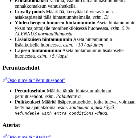
Ennakkomaksu
Määritä, vaatiiko tämä hintasuunnitelma
ennakkomaksun varaushetkellä.
Loyalty points
Määrittää, kerryttääkö vieras kanta-
asiakaspisteitä tällä hintasuunnitelmalla.
esim. Ei
Yhden hengen huoneen hintamuunnin
Aseta hintamuunnin
yksin majoittujalle monihenkilöisessä huoneessa.
esim. 5 %
ALENNUS normaalihinnasta
Lisäaikuisen hintamuunnin
Aseta hintamuunnin
lisäaikuiselle huoneessa.
esim. +10 / aikuinen
Lapsen hintamuunnin
Aseta hintamuunnin lisälapselle
huoneessa.
esim. +5 / lapsi
Peruutusehdot
Osio nimeltä “Peruutusehdot”
Peruutusehdot
Määritä tämän hintasuunnitelman
peruutusehdot.
esim. Palautettava
Poikkeukset
Määritä lisäperuutusehdot, jotka tulevat voimaan
tiettyinä ajanjaksoina.
esim. Joulukuun ajaksi käytä
-ehtoa.
Refundable with extra conditions
Ateriat
Osio nimeltä “Ateriat”