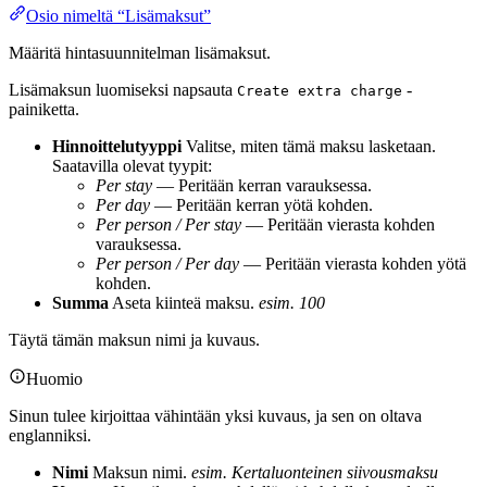
Osio nimeltä “Lisämaksut”
Määritä hintasuunnitelman lisämaksut.
Lisämaksun luomiseksi napsauta
-
Create extra charge
painiketta.
Hinnoittelutyyppi
Valitse, miten tämä maksu lasketaan.
Saatavilla olevat tyypit:
Per stay
— Peritään kerran varauksessa.
Per day
— Peritään kerran yötä kohden.
Per person / Per stay
— Peritään vierasta kohden
varauksessa.
Per person / Per day
— Peritään vierasta kohden yötä
kohden.
Summa
Aseta kiinteä maksu.
esim. 100
Täytä tämän maksun nimi ja kuvaus.
Huomio
Sinun tulee kirjoittaa vähintään yksi kuvaus, ja sen on oltava
englanniksi.
Nimi
Maksun nimi.
esim. Kertaluonteinen siivousmaksu