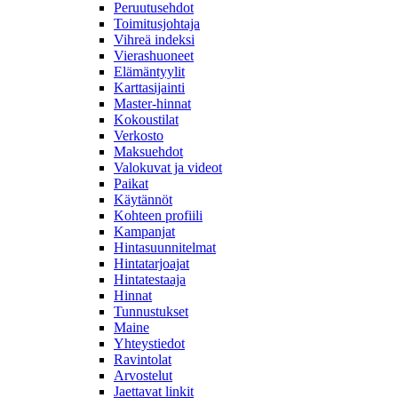
Peruutusehdot
Toimitusjohtaja
Vihreä indeksi
Vierashuoneet
Elämäntyylit
Karttasijainti
Master-hinnat
Kokoustilat
Verkosto
Maksuehdot
Valokuvat ja videot
Paikat
Käytännöt
Kohteen profiili
Kampanjat
Hintasuunnitelmat
Hintatarjoajat
Hintatestaaja
Hinnat
Tunnustukset
Maine
Yhteystiedot
Ravintolat
Arvostelut
Jaettavat linkit