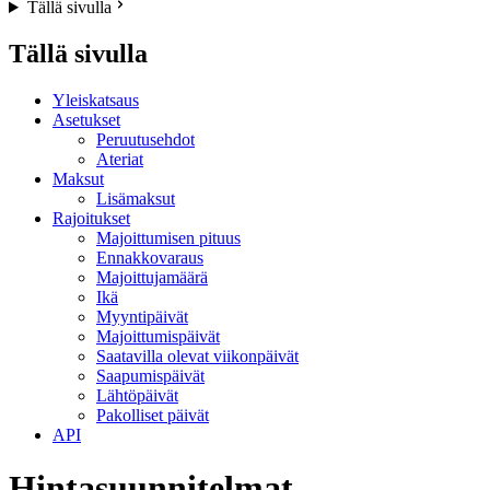
Tällä sivulla
Tällä sivulla
Yleiskatsaus
Asetukset
Peruutusehdot
Ateriat
Maksut
Lisämaksut
Rajoitukset
Majoittumisen pituus
Ennakkovaraus
Majoittujamäärä
Ikä
Myyntipäivät
Majoittumispäivät
Saatavilla olevat viikonpäivät
Saapumispäivät
Lähtöpäivät
Pakolliset päivät
API
Hintasuunnitelmat