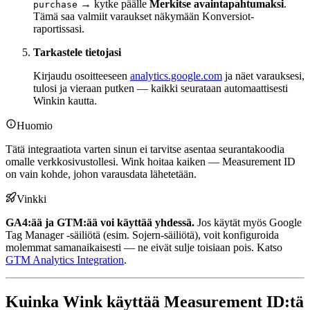
→ kytke päälle
Merkitse avaintapahtumaksi
.
purchase
Tämä saa valmiit varaukset näkymään Konversiot-
raportissasi.
Tarkastele tietojasi
Kirjaudu osoitteeseen
analytics.google.com
ja näet varauksesi,
tulosi ja vieraan putken — kaikki seurataan automaattisesti
Winkin kautta.
Huomio
Tätä integraatiota varten sinun ei tarvitse asentaa seurantakoodia
omalle verkkosivustollesi. Wink hoitaa kaiken — Measurement ID
on vain kohde, johon varausdata lähetetään.
Vinkki
GA4:ää ja GTM:ää voi käyttää yhdessä.
Jos käytät myös Google
Tag Manager -säiliötä (esim. Sojern-säiliötä), voit konfiguroida
molemmat samanaikaisesti — ne eivät sulje toisiaan pois. Katso
GTM Analytics Integration
.
Kuinka Wink käyttää Measurement ID:tä