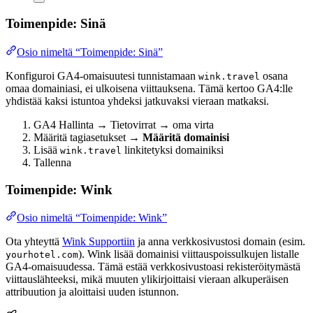
Toimenpide: Sinä
Osio nimeltä “Toimenpide: Sinä”
Konfiguroi GA4-omaisuutesi tunnistamaan
osana
wink.travel
omaa domainiasi, ei ulkoisena viittauksena. Tämä kertoo GA4:lle
yhdistää kaksi istuntoa yhdeksi jatkuvaksi vieraan matkaksi.
GA4 Hallinta → Tietovirrat → oma virta
Määritä tagiasetukset →
Määritä domainisi
Lisää
linkitetyksi domainiksi
wink.travel
Tallenna
Toimenpide: Wink
Osio nimeltä “Toimenpide: Wink”
Ota yhteyttä
Wink Supportiin
ja anna verkkosivustosi domain (esim.
). Wink lisää domainisi viittauspoissulkujen listalle
yourhotel.com
GA4-omaisuudessa. Tämä estää verkkosivustoasi rekisteröitymästä
viittauslähteeksi, mikä muuten ylikirjoittaisi vieraan alkuperäisen
attribuution ja aloittaisi uuden istunnon.