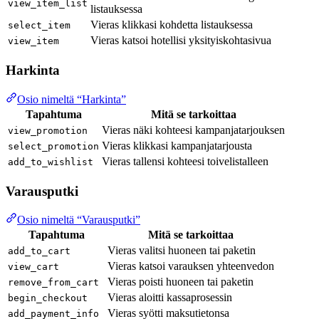
view_item_list
listauksessa
Vieras klikkasi kohdetta listauksessa
select_item
Vieras katsoi hotellisi yksityiskohtasivua
view_item
Harkinta
Osio nimeltä “Harkinta”
Tapahtuma
Mitä se tarkoittaa
Vieras näki kohteesi kampanjatarjouksen
view_promotion
Vieras klikkasi kampanjatarjousta
select_promotion
Vieras tallensi kohteesi toivelistalleen
add_to_wishlist
Varausputki
Osio nimeltä “Varausputki”
Tapahtuma
Mitä se tarkoittaa
Vieras valitsi huoneen tai paketin
add_to_cart
Vieras katsoi varauksen yhteenvedon
view_cart
Vieras poisti huoneen tai paketin
remove_from_cart
Vieras aloitti kassaprosessin
begin_checkout
Vieras syötti maksutietonsa
add_payment_info