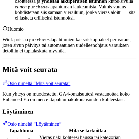
osoitteessa ja
yhdistää alkuperäisen istunnon
kiitos-sivulla
ennen
-tapahtuman laukeamista. Valmis varaus
purchase
kohdistetaan siis samaan vierailuun, jonka vieras aloitti — sitä
ei lasketa erilliseksi istunnoksi.
Huomio
Wink poistaa
-tapahtumien kaksoiskappaleet per varaus,
purchase
joten sivun päivitys tai automaattinen uudelleenohjaus varauksen
tietoihin ei tuplalaskuta myyntiä.
Mitä voit seurata
Osio nimeltä “Mitä voit seurata”
Kun yhteys on muodostettu, GA4-omaisuutesi vastaanottaa koko
Enhanced E-commerce -tapahtumakokonaisuuden kohteestasi:
Löytäminen
Osio nimeltä “Löytäminen”
Tapahtuma
Mitä se tarkoittaa
Vieras näki kohteesi haussa tai kategorian