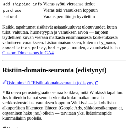
Vieras syötti vieraansa tiedot
add_shipping_info
Vieras teki varauksen loppuun
purchase
Varaus peruttiin ja hyvitettiin
refund
Kaikki tapahtumat sisältävät asiaankuuluvat ulottuvuudet, kuten
tulot, valuutan, huonetyypin ja varauksen arvon — tarjoten
täydellisen kuvan vieraan matkasta ensimmäisestä kosketuksesta
valmiiseen varaukseen. Lisäominaisuuksien, kuten
,
city_name
,
ja muiden, avaamiseksi katso
cancellation_policy
bed_type
Custom Dimensions in GA4
.
Ristiin-domain-seuranta (edistynyt)
Osio nimeltä “Ristiin-domain-seuranta (edistynyt)”
Yllä oleva perusin­tegraatio seuraa kaikkea, mitä Winkissä tapahtuu.
Jos kuitenkin haluat seurata vieraita koko matkan omalta
verkkosivustoltasi varauksen loppuun Winkissä — ja kohdistaa
alkuperäisen liikenteen lähteen (Google Ads, sähköpostikampanjat,
orgaaninen haku jne.) oikein — tarvitaan yksi lisätoimenpide
kummallakin puolella.