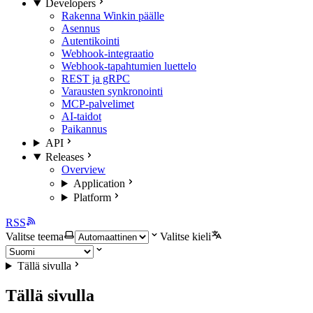
Developers
Rakenna Winkin päälle
Asennus
Autentikointi
Webhook-integraatio
Webhook-tapahtumien luettelo
REST ja gRPC
Varausten synkronointi
MCP-palvelimet
AI-taidot
Paikannus
API
Releases
Overview
Application
Platform
RSS
Valitse teema
Valitse kieli
Tällä sivulla
Tällä sivulla