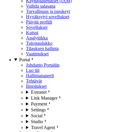
Käyttäjäasetukset (IAM)
Vaihda salasana
Turvallisuus ja passkeyt
Hyväksytyt sovellukset
Päivitä profiili
Sovellukset
Kutsut
Analytiikka
Tulostaulukko
Tilauksen hallinta
Vaatimukset
Portal
Johdanto Portaliin
Luo tili
Hallintapaneeli
Tehtävät
Ilmoitukset
Extranet
Link Manager
Payment
Settings
Social
Studio
Travel Agent