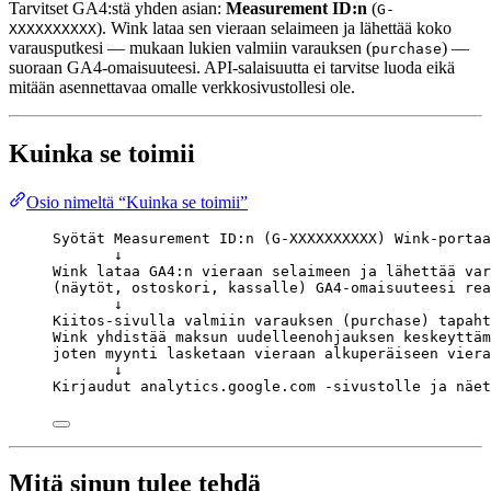
Tarvitset GA4:stä yhden asian:
Measurement ID:n
(
G-
). Wink lataa sen vieraan selaimeen ja lähettää koko
XXXXXXXXXX
varausputkesi — mukaan lukien valmiin varauksen (
) —
purchase
suoraan GA4-omaisuuteesi. API-salaisuutta ei tarvitse luoda eikä
mitään asennettavaa omalle verkkosivustollesi ole.
Kuinka se toimii
Osio nimeltä “Kuinka se toimii”
Syötät Measurement ID:n (G-XXXXXXXXXX) Wink-portaa
↓
Wink lataa GA4:n vieraan selaimeen ja lähettää var
(näytöt, ostoskori, kassalle) GA4-omaisuuteesi rea
↓
Kiitos-sivulla valmiin varauksen (purchase) tapaht
Wink yhdistää maksun uudelleenohjauksen keskeyttäm
joten myynti lasketaan vieraan alkuperäiseen viera
↓
Kirjaudut analytics.google.com -sivustolle ja näet
Mitä sinun tulee tehdä