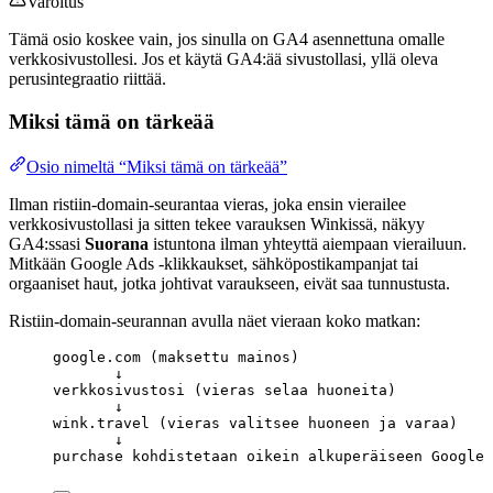
Varoitus
Tämä osio koskee vain, jos sinulla on GA4 asennettuna omalle
verkkosivustollesi. Jos et käytä GA4:ää sivustollasi, yllä oleva
perusin­tegraatio riittää.
Miksi tämä on tärkeää
Osio nimeltä “Miksi tämä on tärkeää”
Ilman ristiin-domain-seurantaa vieras, joka ensin vierailee
verkkosivustollasi ja sitten tekee varauksen Winkissä, näkyy
GA4:ssasi
Suorana
istuntona ilman yhteyttä aiempaan vierailuun.
Mitkään Google Ads -klikkaukset, sähköpostikampanjat tai
orgaaniset haut, jotka johtivat varaukseen, eivät saa tunnustusta.
Ristiin-domain-seurannan avulla näet vieraan koko matkan:
google.com (maksettu mainos)
↓
verkkosivustosi (vieras selaa huoneita)
↓
wink.travel (vieras valitsee huoneen ja varaa)
↓
purchase kohdistetaan oikein alkuperäiseen Google 