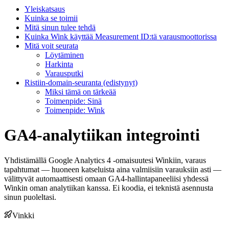
Yleiskatsaus
Kuinka se toimii
Mitä sinun tulee tehdä
Kuinka Wink käyttää Measurement ID:tä varausmoottorissa
Mitä voit seurata
Löytäminen
Harkinta
Varausputki
Ristiin-domain-seuranta (edistynyt)
Miksi tämä on tärkeää
Toimenpide: Sinä
Toimenpide: Wink
GA4-analytiikan integrointi
Yhdistämällä Google Analytics 4 -omaisuutesi Winkiin, varaus
tapahtumat — huoneen katseluista aina valmiisiin varauksiin asti —
välittyvät automaattisesti omaan GA4-hallintapaneeliisi yhdessä
Winkin oman analytiikan kanssa. Ei koodia, ei teknistä asennusta
sinun puoleltasi.
Vinkki