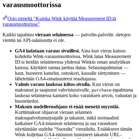
varausmoottorissa
Osio nimeltä “Kuinka Wink käyttää Measurement ID:tä
varausmoottorissa”
Kaikki tapahtuu
vieraan selaimessa
— palvelin-palvelin -tietojen
vientiä tai API-salaisuutta ei ole.
GA4 ladataan varaus sivuillesi.
Aina kun vieras katsoo
kohdetta Wink-varausmoottorissa, Wink lataa Measurement
ID:si heidän selaimeensa yhdessä Winkin oman analytiikan
kanssa, käyttäen samaa jaettua dataa. Selaustapahtumat —
haut, huoneen katselut, ostoskori, kassalle siirtyminen —
lähetetään GA4-omaisuuteesi reaaliajassa.
Valmis varaus laukeaa kiitos-sivulla.
Kun vieras on
maksanut ja saapunut vahvistussivulle,
-tapahtuma
purchase
laukeaa selaimessa kantaen koko varauksen arvon, valuutan ja
huonetiedot.
Maksun uudelleenohjaus ei enää menetä myyntiä.
Korttimaksut ohjaavat vieraan selaimen
maksupalveluntarjoajalle ja takaisin, mikä normaalisti
katkaisee GA4-istunnon selaimessa ja saa varauksen
näyttämään uudelta “Suoralta” vierailulta. Estääkseen tämän
Wink kuljettaa GA4-istunnon tunnisteet takaisin URL-