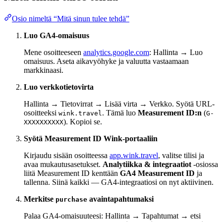
Osio nimeltä “Mitä sinun tulee tehdä”
Luo GA4-omaisuus
Mene osoitteeseen
analytics.google.com
: Hallinta → Luo
omaisuus. Aseta aikavyöhyke ja valuutta vastaamaan
markkinaasi.
Luo verkkotietovirta
Hallinta → Tietovirrat → Lisää virta → Verkko. Syötä URL-
osoitteeksi
. Tämä luo
Measurement ID:n
(
wink.travel
G-
). Kopioi se.
XXXXXXXXXX
Syötä Measurement ID Wink-portaaliin
Kirjaudu sisään osoitteessa
app.wink.travel
, valitse tilisi ja
avaa mukautusasetukset.
Analytiikka & integraatiot
-osiossa
liitä Measurement ID kenttään
GA4 Measurement ID
ja
tallenna. Siinä kaikki — GA4-integraatiosi on nyt aktiivinen.
Merkitse
avaintapahtumaksi
purchase
Palaa GA4-omaisuuteesi: Hallinta → Tapahtumat → etsi