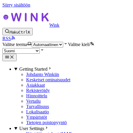
Siirry sisältöön
Wink
Haku
Ctrl
K
RSS
Valitse teema
Valitse kieli
Getting Started
Johdanto Winkiin
Keskeiset ominaisuudet
Asiakkaat
Rekisteröidy
Hinnoittelu
Vertailu
Turvallisuus
Lokalisaatio
Ympäristöt
Tietojen poistopyyntö
User Settings