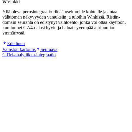
Vinkki
Yllä oleva perusin­tegraatio riittää useimmille kohteille ja antaa
välittömän näkyvyyden varauksiin ja tuloihin Winkissä. Ristiin-
domain-seuranta on edistynyt vaihtoehto, jonka voi ottaa käyttöön,
kun tunnet GA4-datasi hyvin ja haluat syvempää attribuution
ymmärrystä.
Edellinen
Varaston kartoitus
Seuraava
GTM-analytiikka-integraatio