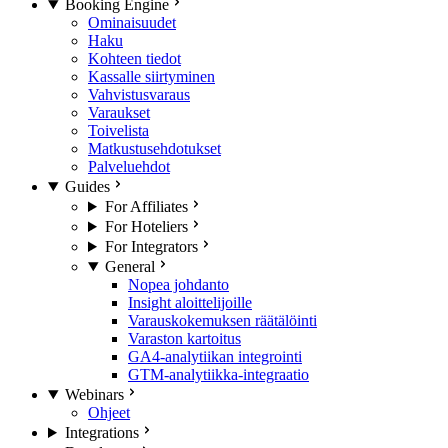
Booking Engine
Ominaisuudet
Haku
Kohteen tiedot
Kassalle siirtyminen
Vahvistusvaraus
Varaukset
Toivelista
Matkustusehdotukset
Palveluehdot
Guides
For Affiliates
For Hoteliers
For Integrators
General
Nopea johdanto
Insight aloittelijoille
Varauskokemuksen räätälöinti
Varaston kartoitus
GA4-analytiikan integrointi
GTM-analytiikka-integraatio
Webinars
Ohjeet
Integrations