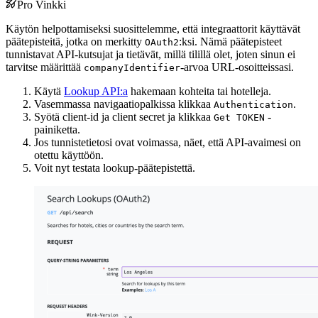
Pro Vinkki
Käytön helpottamiseksi suosittelemme, että integraattorit käyttävät
päätepisteitä, jotka on merkitty
:ksi. Nämä päätepisteet
OAuth2
tunnistavat API-kutsujat ja tietävät, millä tilillä olet, joten sinun ei
tarvitse määrittää
-arvoa URL-osoitteissasi.
companyIdentifier
Käytä
Lookup API:a
hakemaan kohteita tai hotelleja.
Vasemmassa navigaatiopalkissa klikkaa
.
Authentication
Syötä client-id ja client secret ja klikkaa
-
Get TOKEN
painiketta.
Jos tunnistetietosi ovat voimassa, näet, että API-avaimesi on
otettu käyttöön.
Voit nyt testata lookup-päätepistettä.