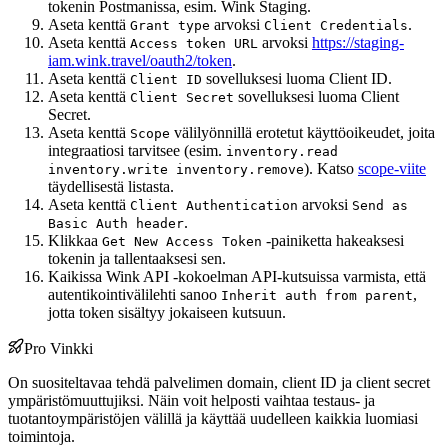
tokenin Postmanissa, esim. Wink Staging.
Aseta kenttä
arvoksi
.
Grant type
Client Credentials
Aseta kenttä
arvoksi
https://staging-
Access token URL
iam.wink.travel/oauth2/token
.
Aseta kenttä
sovelluksesi luoma Client ID.
Client ID
Aseta kenttä
sovelluksesi luoma Client
Client Secret
Secret.
Aseta kenttä
välilyönnillä erotetut käyttöoikeudet, joita
Scope
integraatiosi tarvitsee (esim.
inventory.read
). Katso
scope-viite
inventory.write inventory.remove
täydellisestä listasta.
Aseta kenttä
arvoksi
Client Authentication
Send as
.
Basic Auth header
Klikkaa
-painiketta hakeaksesi
Get New Access Token
tokenin ja tallentaaksesi sen.
Kaikissa Wink API -kokoelman API-kutsuissa varmista, että
autentikointivälilehti sanoo
,
Inherit auth from parent
jotta token sisältyy jokaiseen kutsuun.
Pro Vinkki
On suositeltavaa tehdä palvelimen domain, client ID ja client secret
ympäristömuuttujiksi. Näin voit helposti vaihtaa testaus- ja
tuotantoympäristöjen välillä ja käyttää uudelleen kaikkia luomiasi
toimintoja.