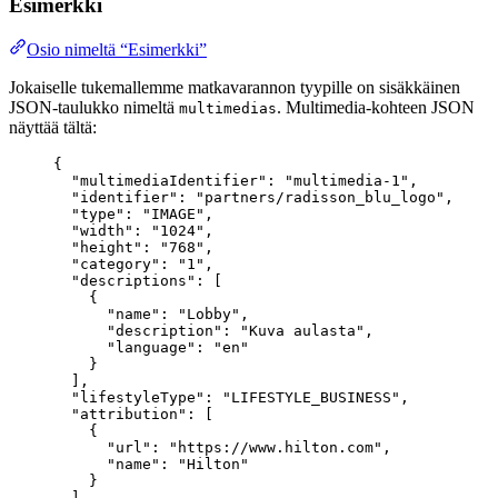
Esimerkki
Osio nimeltä “Esimerkki”
Jokaiselle tukemallemme matkavarannon tyypille on sisäkkäinen
JSON-taulukko nimeltä
. Multimedia-kohteen JSON
multimedias
näyttää tältä:
{
"multimediaIdentifier"
: 
"
multimedia-1
"
,
"identifier"
: 
"
partners/radisson_blu_logo
"
,
"type"
: 
"
IMAGE
"
,
"width"
: 
"
1024
"
,
"height"
: 
"
768
"
,
"category"
: 
"
1
"
,
"descriptions"
: [
{
"name"
: 
"
Lobby
"
,
"description"
: 
"
Kuva aulasta
"
,
"language"
: 
"
en
"
}
],
"lifestyleType"
: 
"
LIFESTYLE_BUSINESS
"
,
"attribution"
: [
{
"url"
: 
"
https://www.hilton.com
"
,
"name"
: 
"
Hilton
"
}
]