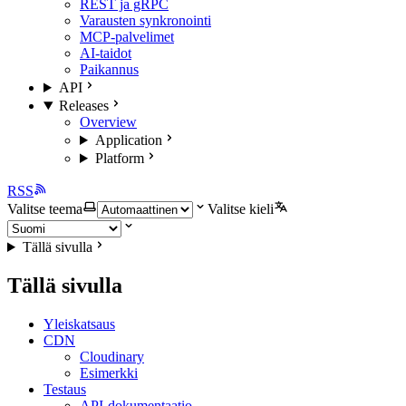
REST ja gRPC
Varausten synkronointi
MCP-palvelimet
AI-taidot
Paikannus
API
Releases
Overview
Application
Platform
RSS
Valitse teema
Valitse kieli
Tällä sivulla
Tällä sivulla
Yleiskatsaus
CDN
Cloudinary
Esimerkki
Testaus
API-dokumentaatio