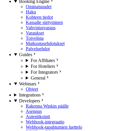
Booking Engine
Ominaisuudet
Haku
Kohteen tiedot
Kassalle siirtyminen
Vahvistusvaraus
Varaukset
Toivelista
Matkustusehdotukset
Palveluehdot
Guides
For Affiliates
For Hoteliers
For Integrators
General
Webinars
Ohjeet
Integrations
Developers
Rakenna Winkin päälle
Asennus
Autentikointi
Webhook-integraatio
Webhook-tapahtumien luettelo