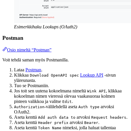
Esimerkkihaku Lookups (OAuth2)
Postman
Osio nimeltä “Postman”
Voit tehdä saman myös Postmanilla.
Lataa
Postman
.
Klikkaa
Lookup API
-sivun
Download OpenAPI spec
yläreunasta.
Tuo se Postmaniin.
Jos toit sen uutena kokoelmana nimeltä
, klikkaa
Wink API
kokoelman nimen vieressä olevaa vaakasuoraa kolmen
pisteen valikkoa ja valitse
.
Edit
-välilehdellä aseta
arvoksi
Authorization
Auth type
OAuth2.
Aseta kenttä
arvoksi
.
Add auth data to
Request headers
Aseta kenttä
arvoksi
.
Header prefix
Bearer
Aseta kenttä
nimeksi, jolla haluat tallentaa
Token Name