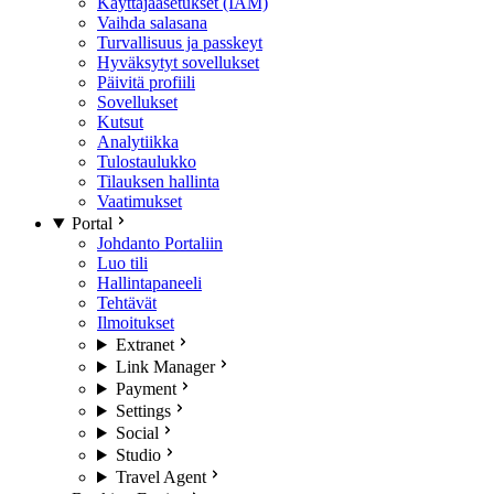
Käyttäjäasetukset (IAM)
Vaihda salasana
Turvallisuus ja passkeyt
Hyväksytyt sovellukset
Päivitä profiili
Sovellukset
Kutsut
Analytiikka
Tulostaulukko
Tilauksen hallinta
Vaatimukset
Portal
Johdanto Portaliin
Luo tili
Hallintapaneeli
Tehtävät
Ilmoitukset
Extranet
Link Manager
Payment
Settings
Social
Studio
Travel Agent