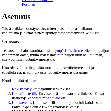
Postman
Asennus
Tässä artikkelissa näytetään, miten pääset nopeasti alkuun
kehittäjänä ja aloitat API-rajapintojemme testaamisen Winkissä.
Huomio
Testaus tulisi aina suorittaa
testausympäristössämme
. Siellä on paljon
vähemmän dataa, mutta voit testata niin paljon kuin haluat ilman,
että kuormitat tuotantoympäristöä.
Kun olet valmis siirtymään tuotantoon, sertifioimme tilisi ja
sovelluksesi, ja voit julkaista tuotantoympäristössämme.
Noudata näitä ohjeita:
Rekisteröidy
käyttäjätilillesi Winkissä.
Luo affiliate-tili
. Tarvitset tätä sitomaan sovelluksesi. Katso
lisätietoja kohdasta
mitä Studio on
.
Luo sovellus
ja liitä se affiliate-tiliin, jonka loit kohdassa 2.
Palvelin-palvelin API-integraatioissa valitse