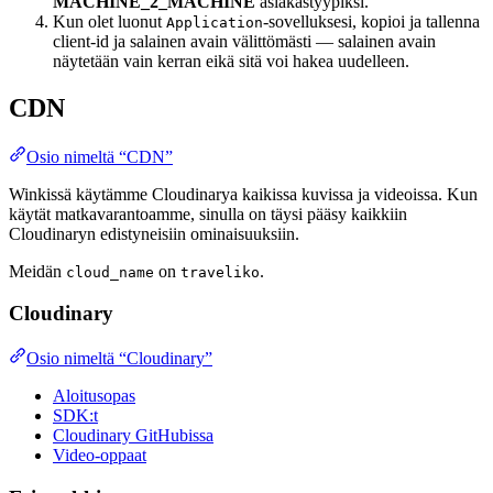
MACHINE_2_MACHINE
asiakastyypiksi.
Kun olet luonut
-sovelluksesi, kopioi ja tallenna
Application
client-id ja salainen avain välittömästi — salainen avain
näytetään vain kerran eikä sitä voi hakea uudelleen.
CDN
Osio nimeltä “CDN”
Winkissä käytämme Cloudinarya kaikissa kuvissa ja videoissa. Kun
käytät matkavarantoamme, sinulla on täysi pääsy kaikkiin
Cloudinaryn edistyneisiin ominaisuuksiin.
Meidän
on
.
cloud_name
traveliko
Cloudinary
Osio nimeltä “Cloudinary”
Aloitusopas
SDK:t
Cloudinary GitHubissa
Video-oppaat