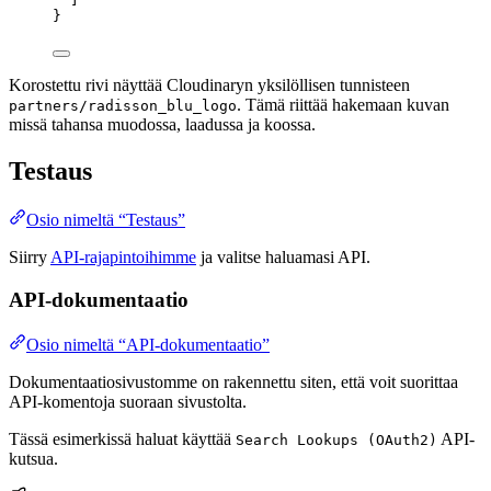
}
Korostettu rivi näyttää Cloudinaryn yksilöllisen tunnisteen
. Tämä riittää hakemaan kuvan
partners/radisson_blu_logo
missä tahansa muodossa, laadussa ja koossa.
Testaus
Osio nimeltä “Testaus”
Siirry
API-rajapintoihimme
ja valitse haluamasi API.
API-dokumentaatio
Osio nimeltä “API-dokumentaatio”
Dokumentaatiosivustomme on rakennettu siten, että voit suorittaa
API-komentoja suoraan sivustolta.
Tässä esimerkissä haluat käyttää
API-
Search Lookups (OAuth2)
kutsua.