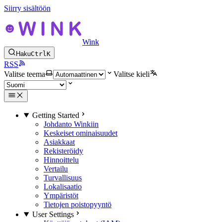
Siirry sisältöön
Wink
Haku
Ctrl
K
RSS
Valitse teema
Valitse kieli
Getting Started
Johdanto Winkiin
Keskeiset ominaisuudet
Asiakkaat
Rekisteröidy
Hinnoittelu
Vertailu
Turvallisuus
Lokalisaatio
Ympäristöt
Tietojen poistopyyntö
User Settings