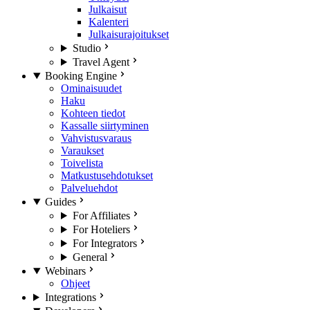
Julkaisut
Kalenteri
Julkaisurajoitukset
Studio
Travel Agent
Booking Engine
Ominaisuudet
Haku
Kohteen tiedot
Kassalle siirtyminen
Vahvistusvaraus
Varaukset
Toivelista
Matkustusehdotukset
Palveluehdot
Guides
For Affiliates
For Hoteliers
For Integrators
General
Webinars
Ohjeet
Integrations