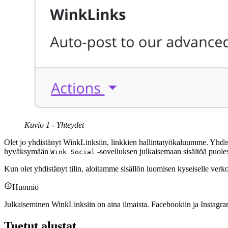
Kuvio 1 - Yhteydet
Olet jo yhdistänyt WinkLinksiin, linkkien hallintatyökaluumme. Yhdistä
hyväksymään
-sovelluksen julkaisemaan sisältöä puoles
Wink Social
Kun olet yhdistänyt tilin, aloitamme sisällön luomisen kyseiselle verko
Huomio
Julkaiseminen WinkLinksiin on aina ilmaista. Facebookiin ja Instagrami
Tuetut alustat