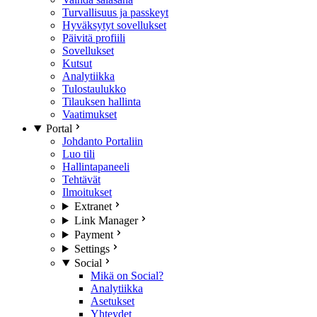
Turvallisuus ja passkeyt
Hyväksytyt sovellukset
Päivitä profiili
Sovellukset
Kutsut
Analytiikka
Tulostaulukko
Tilauksen hallinta
Vaatimukset
Portal
Johdanto Portaliin
Luo tili
Hallintapaneeli
Tehtävät
Ilmoitukset
Extranet
Link Manager
Payment
Settings
Social
Mikä on Social?
Analytiikka
Asetukset
Yhteydet