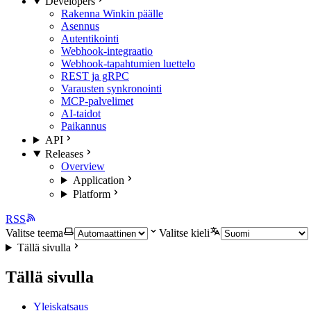
Developers
Rakenna Winkin päälle
Asennus
Autentikointi
Webhook-integraatio
Webhook-tapahtumien luettelo
REST ja gRPC
Varausten synkronointi
MCP-palvelimet
AI-taidot
Paikannus
API
Releases
Overview
Application
Platform
RSS
Valitse teema
Valitse kieli
Tällä sivulla
Tällä sivulla
Yleiskatsaus