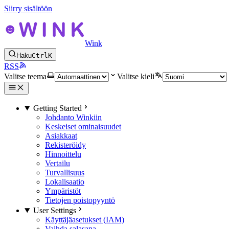
Siirry sisältöön
Wink
Haku
Ctrl
K
RSS
Valitse teema
Valitse kieli
Getting Started
Johdanto Winkiin
Keskeiset ominaisuudet
Asiakkaat
Rekisteröidy
Hinnoittelu
Vertailu
Turvallisuus
Lokalisaatio
Ympäristöt
Tietojen poistopyyntö
User Settings
Käyttäjäasetukset (IAM)
Vaihda salasana