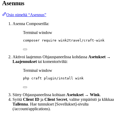
Asennus
Osio nimeltä “Asennus”
Asenna Composerilla:
Terminal window
composer
require
wink2travel/craft-wink
Aktivoi laajennus Ohjauspaneelissa kohdassa
Asetukset →
Laajennukset
tai komentoriviltä:
Terminal window
php
craft
plugin/install
wink
Siirry Ohjauspaneelissa kohtaan
Asetukset → Wink
.
Syötä
Client ID
ja
Client Secret
, valitse ympäristö ja klikkaa
Tallenna
. Hae tunnukset [Sovellukset]-sivulta
(/account/applications).