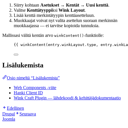
Siirry kohtaan
Asetukset → Kentät → Uusi kenttä
.
Valitse
Kenttätyyppi
ksi
Wink Layout
.
Lisää kenttä merkintätyypin kenttäasetteluun.
Muokkaajat voivat nyt valita asettelun suoraan merkinnän
muokkaajassa — ei tarvitse kopioida tunnuksia.
Mallissasi välitä kentän arvo
-funktiolle:
winkContent()
{{ 
winkContent
(
entry
.
winkLayout
.
type
, 
entry
.
winkLa
Lisälukemista
Osio nimeltä “Lisälukemista”
Web Components -viite
Hanki Client ID
Wink Craft Plugin — lähdekoodi & kehittäjädokumentaatio
Edellinen
Drupal
Seuraava
Joomla