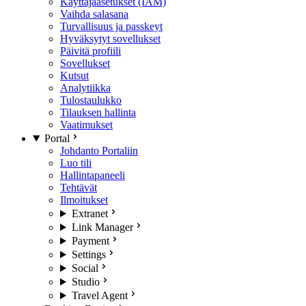
Käyttäjäasetukset (IAM)
Vaihda salasana
Turvallisuus ja passkeyt
Hyväksytyt sovellukset
Päivitä profiili
Sovellukset
Kutsut
Analytiikka
Tulostaulukko
Tilauksen hallinta
Vaatimukset
Portal
Johdanto Portaliin
Luo tili
Hallintapaneeli
Tehtävät
Ilmoitukset
Extranet
Link Manager
Payment
Settings
Social
Studio
Travel Agent