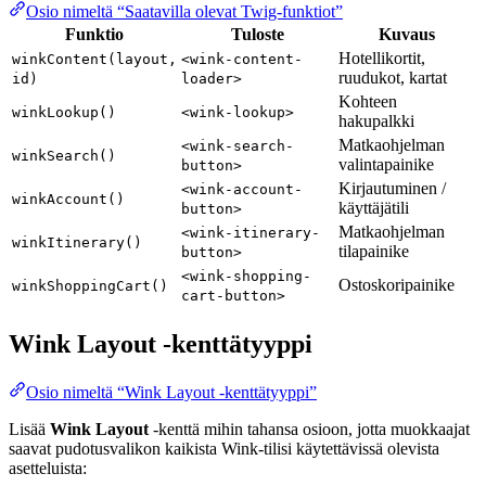
Osio nimeltä “Saatavilla olevat Twig-funktiot”
Funktio
Tuloste
Kuvaus
Hotellikortit,
winkContent(layout,
<wink-content-
ruudukot, kartat
id)
loader>
Kohteen
winkLookup()
<wink-lookup>
hakupalkki
Matkaohjelman
<wink-search-
winkSearch()
valintapainike
button>
Kirjautuminen /
<wink-account-
winkAccount()
käyttäjätili
button>
Matkaohjelman
<wink-itinerary-
winkItinerary()
tilapainike
button>
<wink-shopping-
Ostoskoripainike
winkShoppingCart()
cart-button>
Wink Layout -kenttätyyppi
Osio nimeltä “Wink Layout -kenttätyyppi”
Lisää
Wink Layout
-kenttä mihin tahansa osioon, jotta muokkaajat
saavat pudotusvalikon kaikista Wink-tilisi käytettävissä olevista
asetteluista: