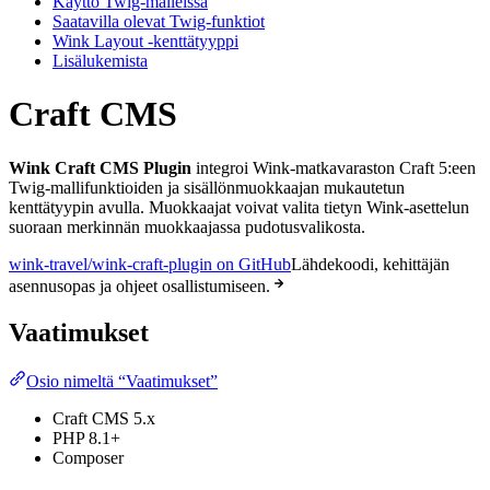
Käyttö Twig-malleissa
Saatavilla olevat Twig-funktiot
Wink Layout -kenttätyyppi
Lisälukemista
Craft CMS
Wink Craft CMS Plugin
integroi Wink-matkavaraston Craft 5:een
Twig-mallifunktioiden ja sisällönmuokkaajan mukautetun
kenttätyypin avulla. Muokkaajat voivat valita tietyn Wink-asettelun
suoraan merkinnän muokkaajassa pudotusvalikosta.
wink-travel/wink-craft-plugin on GitHub
Lähdekoodi, kehittäjän
asennusopas ja ohjeet osallistumiseen.
Vaatimukset
Osio nimeltä “Vaatimukset”
Craft CMS 5.x
PHP 8.1+
Composer