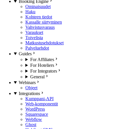
Booking Engine
Ominaisuudet
Haku
Kohteen tiedot
Kassalle siirtyminen
Vahvistusvaraus
Varaukset
Toivelista
Matkustusehdotukset
Palveluehdot
Guides
For Affiliates
For Hoteliers
For Integrators
General
Webinars
Ohjeet
Integrations
Kumppani-API
Web-komponentit
WordPress
Squarespace
Webflow
Ghost