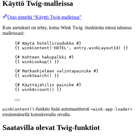
Käyttö Twig-malleissa
Osio nimeltä “Käyttö Twig-malleissa”
Kun asetukset on tehty, kutsu Wink Twig -funktioita missä tahansa
malleissasi:
{# Näytä hotelliruudukko #}
{{ 
winkContent
(
'
HOTEL
'
, 
entry
.
winkLayoutId
)
 }}
{# Kohteen hakupalkki #}
{{ 
winkLookup
()
 }}
{# Matkaohjelman valintapainike #}
{{ 
winkSearch
()
 }}
{# Käyttäjätilin painike #}
{{ 
winkAccount
()
 }}
-funktio lisää automaattisesti
winkContent()
<wink-app-loader>
ensimmäisellä kutsukerralla sivulla.
Saatavilla olevat Twig-funktiot