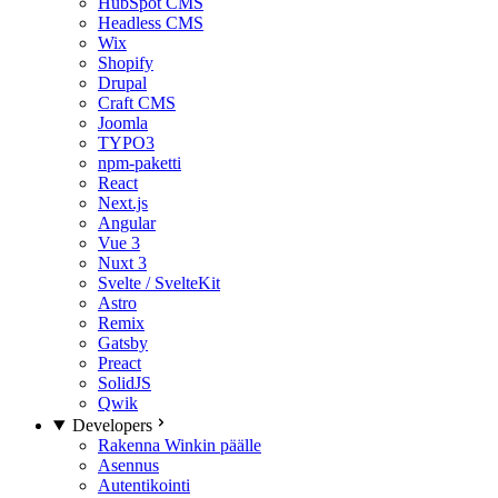
HubSpot CMS
Headless CMS
Wix
Shopify
Drupal
Craft CMS
Joomla
TYPO3
npm-paketti
React
Next.js
Angular
Vue 3
Nuxt 3
Svelte / SvelteKit
Astro
Remix
Gatsby
Preact
SolidJS
Qwik
Developers
Rakenna Winkin päälle
Asennus
Autentikointi