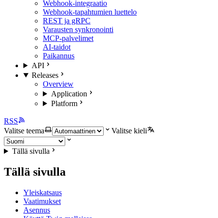
Webhook-integraatio
Webhook-tapahtumien luettelo
REST ja gRPC
Varausten synkronointi
MCP-palvelimet
AI-taidot
Paikannus
API
Releases
Overview
Application
Platform
RSS
Valitse teema
Valitse kieli
Tällä sivulla
Tällä sivulla
Yleiskatsaus
Vaatimukset
Asennus