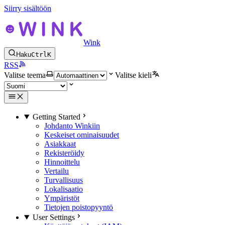
Siirry sisältöön
Wink
Haku
Ctrl
K
RSS
Valitse teema
Valitse kieli
Getting Started
Johdanto Winkiin
Keskeiset ominaisuudet
Asiakkaat
Rekisteröidy
Hinnoittelu
Vertailu
Turvallisuus
Lokalisaatio
Ympäristöt
Tietojen poistopyyntö
User Settings