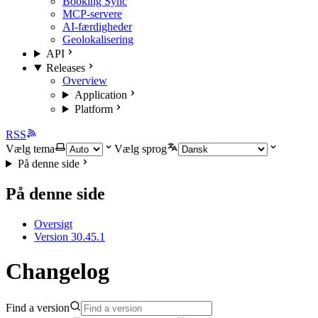
Booking Sync
MCP-servere
AI-færdigheder
Geolokalisering
API
Releases
Overview
Application
Platform
RSS
Vælg tema
Vælg sprog
På denne side
På denne side
Oversigt
Version 30.45.1
Changelog
Find a version