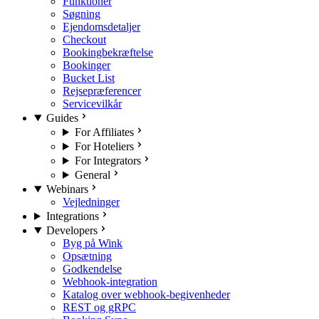
Funktioner
Søgning
Ejendomsdetaljer
Checkout
Bookingbekræftelse
Bookinger
Bucket List
Rejsepræferencer
Servicevilkår
Guides
For Affiliates
For Hoteliers
For Integrators
General
Webinars
Vejledninger
Integrations
Developers
Byg på Wink
Opsætning
Godkendelse
Webhook-integration
Katalog over webhook-begivenheder
REST og gRPC