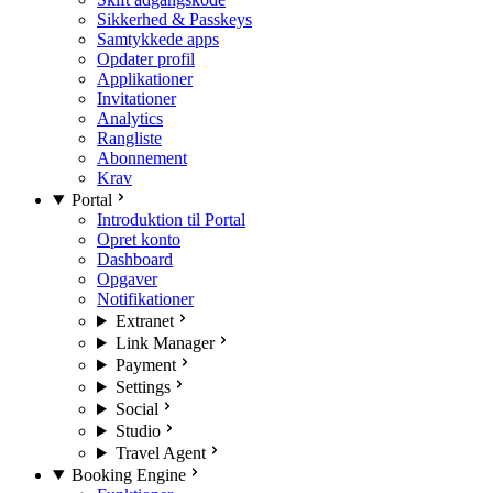
Sikkerhed & Passkeys
Samtykkede apps
Opdater profil
Applikationer
Invitationer
Analytics
Rangliste
Abonnement
Krav
Portal
Introduktion til Portal
Opret konto
Dashboard
Opgaver
Notifikationer
Extranet
Link Manager
Payment
Settings
Social
Studio
Travel Agent
Booking Engine