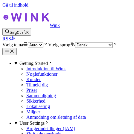
Gå til indhold
Wink
Søg
Ctrl
K
RSS
Vælg tema
Vælg sprog
Getting Started
Introduktion til Wink
Nøglefunktioner
Kunder
Tilmeld dig
Priser
Sammenligning
Sikkerhed
Lokalisering
Miljøer
Anmodning om sletning af data
User Settings
Brugerindstillinger (IAM)
Skift adgangskode