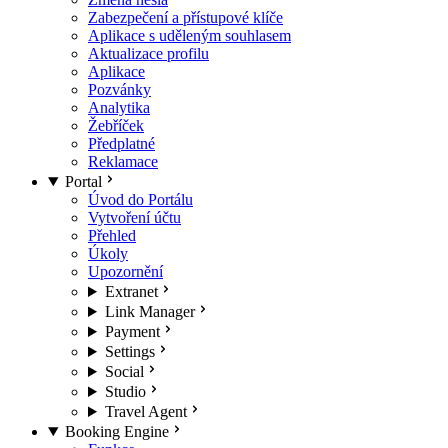
Zabezpečení a přístupové klíče
Aplikace s uděleným souhlasem
Aktualizace profilu
Aplikace
Pozvánky
Analytika
Žebříček
Předplatné
Reklamace
Portal
Úvod do Portálu
Vytvoření účtu
Přehled
Úkoly
Upozornění
Extranet
Link Manager
Payment
Settings
Social
Studio
Travel Agent
Booking Engine