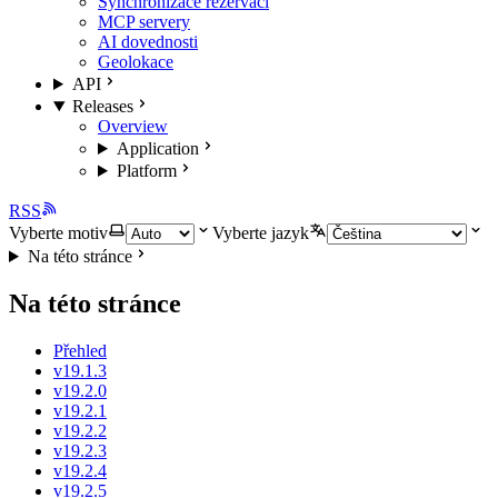
Synchronizace rezervací
MCP servery
AI dovednosti
Geolokace
API
Releases
Overview
Application
Platform
RSS
Vyberte motiv
Vyberte jazyk
Na této stránce
Na této stránce
Přehled
v19.1.3
v19.2.0
v19.2.1
v19.2.2
v19.2.3
v19.2.4
v19.2.5