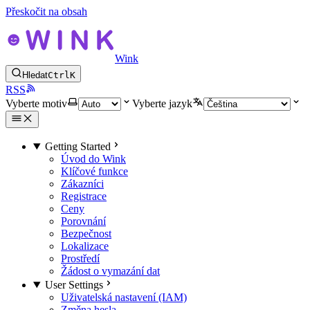
Přeskočit na obsah
Wink
Hledat
Ctrl
K
RSS
Vyberte motiv
Vyberte jazyk
Getting Started
Úvod do Wink
Klíčové funkce
Zákazníci
Registrace
Ceny
Porovnání
Bezpečnost
Lokalizace
Prostředí
Žádost o vymazání dat
User Settings
Uživatelská nastavení (IAM)
Změna hesla