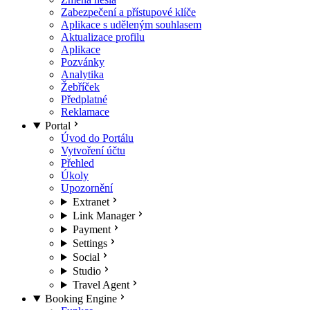
Zabezpečení a přístupové klíče
Aplikace s uděleným souhlasem
Aktualizace profilu
Aplikace
Pozvánky
Analytika
Žebříček
Předplatné
Reklamace
Portal
Úvod do Portálu
Vytvoření účtu
Přehled
Úkoly
Upozornění
Extranet
Link Manager
Payment
Settings
Social
Studio
Travel Agent
Booking Engine