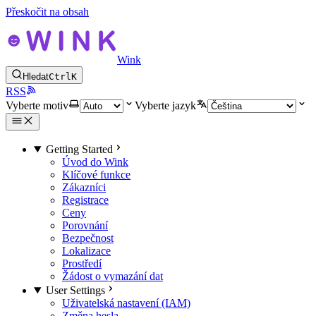
Přeskočit na obsah
Wink
Hledat
Ctrl
K
RSS
Vyberte motiv
Vyberte jazyk
Getting Started
Úvod do Wink
Klíčové funkce
Zákazníci
Registrace
Ceny
Porovnání
Bezpečnost
Lokalizace
Prostředí
Žádost o vymazání dat
User Settings
Uživatelská nastavení (IAM)
Změna hesla