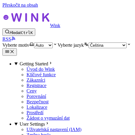
Přeskočit na obsah
Wink
Hledat
Ctrl
K
RSS
Vyberte motiv
Vyberte jazyk
Getting Started
Úvod do Wink
Klíčové funkce
Zákazníci
Registrace
Ceny
Porovnání
Bezpečnost
Lokalizace
Prostředí
Žádost o vymazání dat
User Settings
Uživatelská nastavení (IAM)
Změna hesla