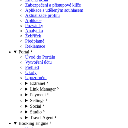
Zabezpečení a přístupové klíče
Aplikace s uděleným souhlasem
Aktualizace profilu
Aplikace
Pozvánky
Analytika
Žebříček
Předplatné
Reklamace
Portal
Úvod do Portálu
Vytvoření účtu
Přehled
Úkoly
Upozornění
Extranet
Link Manager
Payment
Settings
Social
Studio
Travel Agent
Booking Engine