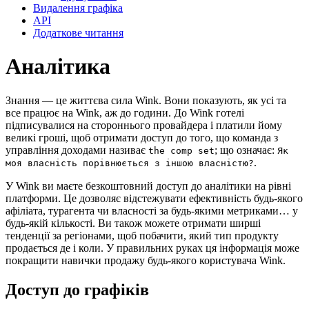
Видалення графіка
API
Додаткове читання
Аналітика
Знання — це життєва сила Wink. Вони показують, як усі та
все працює на Wink, аж до години. До Wink готелі
підписувалися на стороннього провайдера і платили йому
великі гроші, щоб отримати доступ до того, що команда з
управління доходами називає
; що означає:
the comp set
Як
.
моя власність порівнюється з іншою власністю?
У Wink ви маєте безкоштовний доступ до аналітики на рівні
платформи. Це дозволяє відстежувати ефективність будь-якого
афіліата, турагента чи власності за будь-якими метриками… у
будь-якій кількості. Ви також можете отримати ширші
тенденції за регіонами, щоб побачити, який тип продукту
продається де і коли. У правильних руках ця інформація може
покращити навички продажу будь-якого користувача Wink.
Доступ до графіків