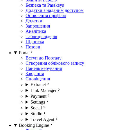
Безпека та Passkeys
Додатки з наданим доступом
Оновлення профілю
Додатки
Запрошення
Аналітика
Таблиця лідерів
Підписка
Позови
Portal
Вступ до Порталу
Створення облікового запису
Панель керування
Завдання
Сповіщення
Extranet
Link Manager
Payment
Settings
Social
Studio
Travel Agent
Booking Engine