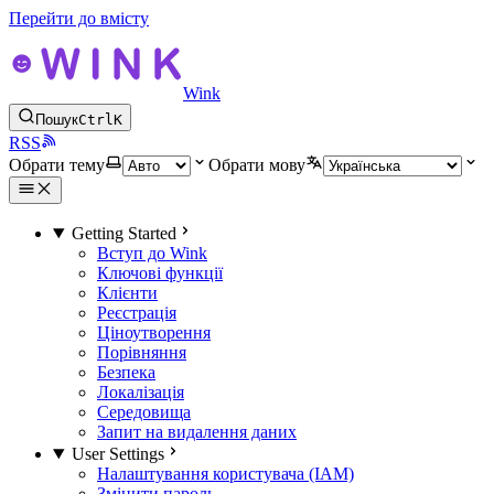
Перейти до вмісту
Wink
Пошук
Ctrl
K
RSS
Обрати тему
Обрати мову
Getting Started
Вступ до Wink
Ключові функції
Клієнти
Реєстрація
Ціноутворення
Порівняння
Безпека
Локалізація
Середовища
Запит на видалення даних
User Settings
Налаштування користувача (IAM)
Змінити пароль