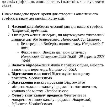
до своїх графіків, як описано вище, і натисніть кнопку
Create
.
chart
Нижче наведено прості кроки для створення аналітичного
графіка, а також детальніші інструкції.
Часовий ряд
Виберіть часовий ряд для вашого графіка.
Наприклад, щоденний
.
Тип відстеження
Виберіть, чи відстежувати фіксований
діапазон дат або безперервно.
Наприклад,
.
Continuous
Безперервно: Виберіть одиниці часу.
Наприклад, 7
днів
Фіксований: Введіть діапазон дати/часу
Наприклад, 22 вересня 2023 16:00 - 29 вересня 2023
16:00
.
Валюта відображення
Якщо у графіку є суми, виберіть
валюти для перегляду.
Наприклад, USD
.
Відстеження власності
Відстежуйте конкретну
власність.
Необов’язково
Відстеження каналу продажів
Відстежуйте
місцезнаходження каналу продажів за континентом,
країною або містом.
Необов’язково
Фільтр типу каналу продажів
Фільтруйте за
конкретним типом каналу продажів.
Наприклад,
Influencer
.
Необов’язково