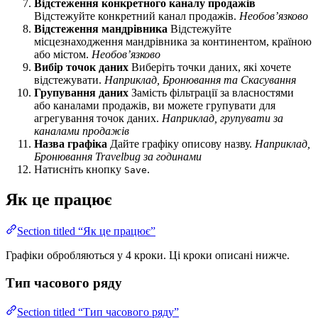
Відстеження конкретного каналу продажів
Відстежуйте конкретний канал продажів.
Необов’язково
Відстеження мандрівника
Відстежуйте
місцезнаходження мандрівника за континентом, країною
або містом.
Необов’язково
Вибір точок даних
Виберіть точки даних, які хочете
відстежувати.
Наприклад, Бронювання та Скасування
Групування даних
Замість фільтрації за власностями
або каналами продажів, ви можете групувати для
агрегування точок даних.
Наприклад, групувати за
каналами продажів
Назва графіка
Дайте графіку описову назву.
Наприклад,
Бронювання Travelbug за годинами
Натисніть кнопку
.
Save
Як це працює
Section titled “Як це працює”
Графіки обробляються у 4 кроки. Ці кроки описані нижче.
Тип часового ряду
Section titled “Тип часового ряду”