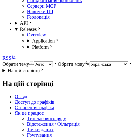
Синхронізація бронювань
Сервери MCP
Навички ШІ
Геолокація
API
Releases
Overview
Application
Platform
RSS
Обрати тему
Обрати мову
На цій сторінці
На цій сторінці
Огляд
Доступ до графіків
Створення графіка
Як це працює
Тип часового ряду
Відстеження / Фільтрація
Точки даних
Групування