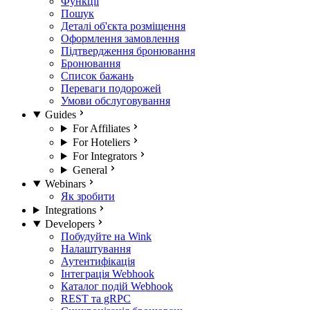
Функції
Пошук
Деталі об'єкта розміщення
Оформлення замовлення
Підтвердження бронювання
Бронювання
Список бажань
Переваги подорожей
Умови обслуговування
Guides
For Affiliates
For Hoteliers
For Integrators
General
Webinars
Як зробити
Integrations
Developers
Побудуйте на Wink
Налаштування
Аутентифікація
Інтеграція Webhook
Каталог подій Webhook
REST та gRPC