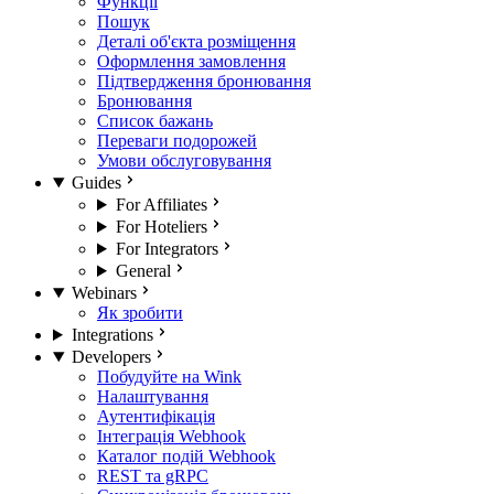
Функції
Пошук
Деталі об'єкта розміщення
Оформлення замовлення
Підтвердження бронювання
Бронювання
Список бажань
Переваги подорожей
Умови обслуговування
Guides
For Affiliates
For Hoteliers
For Integrators
General
Webinars
Як зробити
Integrations
Developers
Побудуйте на Wink
Налаштування
Аутентифікація
Інтеграція Webhook
Каталог подій Webhook
REST та gRPC