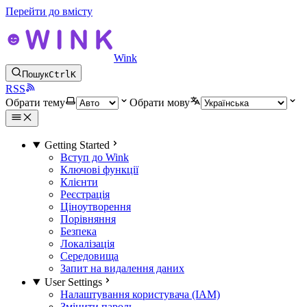
Перейти до вмісту
Wink
Пошук
Ctrl
K
RSS
Обрати тему
Обрати мову
Getting Started
Вступ до Wink
Ключові функції
Клієнти
Реєстрація
Ціноутворення
Порівняння
Безпека
Локалізація
Середовища
Запит на видалення даних
User Settings
Налаштування користувача (IAM)
Змінити пароль