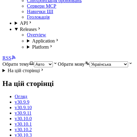
Синхронізація бронювань
Сервери MCP
Навички ШІ
Геолокація
API
Releases
Overview
Application
Platform
RSS
Обрати тему
Обрати мову
На цій сторінці
На цій сторінці
Огляд
v30.9.9
v30.9.10
v30.9.11
v30.10.0
v30.10.1
v30.10.2
v30.10.3