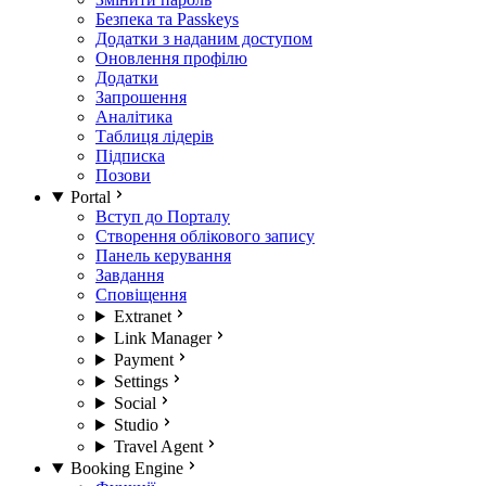
Безпека та Passkeys
Додатки з наданим доступом
Оновлення профілю
Додатки
Запрошення
Аналітика
Таблиця лідерів
Підписка
Позови
Portal
Вступ до Порталу
Створення облікового запису
Панель керування
Завдання
Сповіщення
Extranet
Link Manager
Payment
Settings
Social
Studio
Travel Agent
Booking Engine