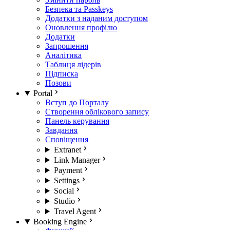
Безпека та Passkeys
Додатки з наданим доступом
Оновлення профілю
Додатки
Запрошення
Аналітика
Таблиця лідерів
Підписка
Позови
Portal
Вступ до Порталу
Створення облікового запису
Панель керування
Завдання
Сповіщення
Extranet
Link Manager
Payment
Settings
Social
Studio
Travel Agent
Booking Engine