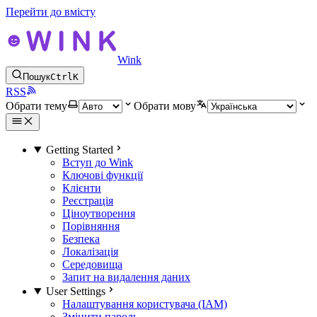
Перейти до вмісту
Wink
Пошук
Ctrl
K
RSS
Обрати тему
Обрати мову
Getting Started
Вступ до Wink
Ключові функції
Клієнти
Реєстрація
Ціноутворення
Порівняння
Безпека
Локалізація
Середовища
Запит на видалення даних
User Settings
Налаштування користувача (IAM)
Змінити пароль