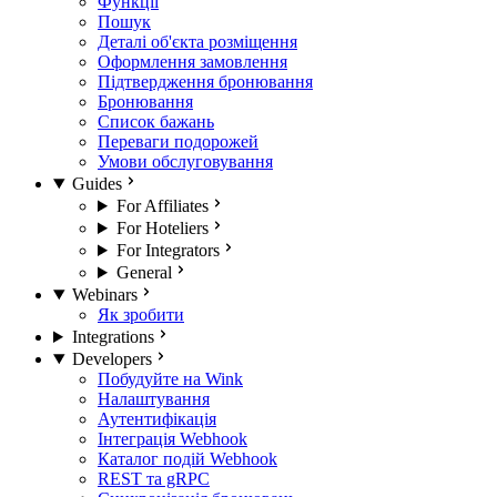
Функції
Пошук
Деталі об'єкта розміщення
Оформлення замовлення
Підтвердження бронювання
Бронювання
Список бажань
Переваги подорожей
Умови обслуговування
Guides
For Affiliates
For Hoteliers
For Integrators
General
Webinars
Як зробити
Integrations
Developers
Побудуйте на Wink
Налаштування
Аутентифікація
Інтеграція Webhook
Каталог подій Webhook
REST та gRPC