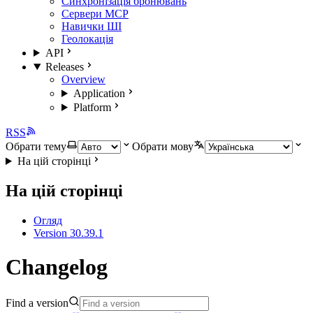
Синхронізація бронювань
Сервери MCP
Навички ШІ
Геолокація
API
Releases
Overview
Application
Platform
RSS
Обрати тему
Обрати мову
На цій сторінці
На цій сторінці
Огляд
Version 30.39.1
Changelog
Find a version