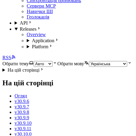
Синхронізація бронювань
Сервери MCP
Навички ШІ
Геолокація
API
Releases
Overview
Application
Platform
RSS
Обрати тему
Обрати мову
На цій сторінці
На цій сторінці
Огляд
v30.9.6
v30.9.7
v30.9.8
v30.9.9
v30.9.10
v30.9.11
v30.10.0