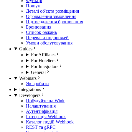
Функції
Пошук
Деталі об'єкта розміщення
Оформлення замовлення
Підтвердження бронювання
Бронювання
Список бажань
Переваги подорожей
Умови обслуговування
Guides
For Affiliates
For Hoteliers
For Integrators
General
Webinars
Як зробити
Integrations
Developers
Побудуйте на Wink
Налаштування
Аутентифікація
Інтеграція Webhook
Каталог подій Webhook
REST та gRPC