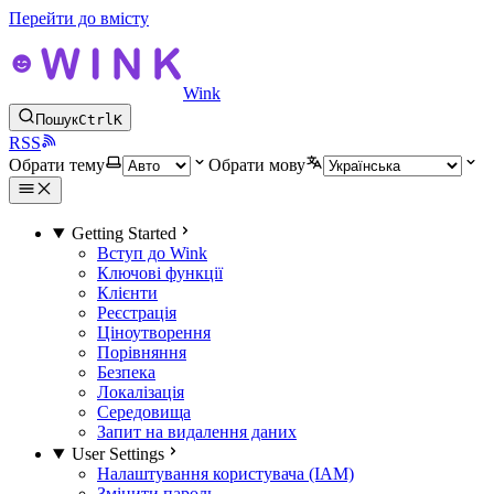
Перейти до вмісту
Wink
Пошук
Ctrl
K
RSS
Обрати тему
Обрати мову
Getting Started
Вступ до Wink
Ключові функції
Клієнти
Реєстрація
Ціноутворення
Порівняння
Безпека
Локалізація
Середовища
Запит на видалення даних
User Settings
Налаштування користувача (IAM)
Змінити пароль