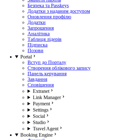
Безпека та Passkeys
Додатки з наданим доступом
Оновлення профілю
Додатки
Запрошення
Аналітика
Таблиця лідерів
Підписка
Позови
Portal
Вступ до Порталу
Створення облікового запису
Панель керування
Завдання
Сповіщення
Extranet
Link Manager
Payment
Settings
Social
Studio
Travel Agent
Booking Engine