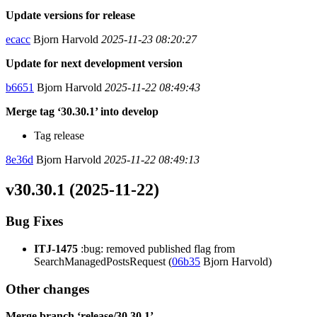
Update versions for release
ecacc
Bjorn Harvold
2025-11-23 08:20:27
Update for next development version
b6651
Bjorn Harvold
2025-11-22 08:49:43
Merge tag ‘30.30.1’ into develop
Tag release
8e36d
Bjorn Harvold
2025-11-22 08:49:13
v30.30.1 (2025-11-22)
Bug Fixes
ITJ-1475
:bug: removed published flag from
SearchManagedPostsRequest (
06b35
Bjorn Harvold)
Other changes
Merge branch ‘release/30.30.1’