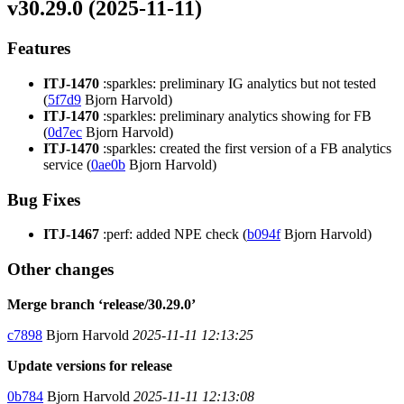
v30.29.0 (2025-11-11)
Features
ITJ-1470
:sparkles: preliminary IG analytics but not tested
(
5f7d9
Bjorn Harvold)
ITJ-1470
:sparkles: preliminary analytics showing for FB
(
0d7ec
Bjorn Harvold)
ITJ-1470
:sparkles: created the first version of a FB analytics
service (
0ae0b
Bjorn Harvold)
Bug Fixes
ITJ-1467
:perf: added NPE check (
b094f
Bjorn Harvold)
Other changes
Merge branch ‘release/30.29.0’
c7898
Bjorn Harvold
2025-11-11 12:13:25
Update versions for release
0b784
Bjorn Harvold
2025-11-11 12:13:08