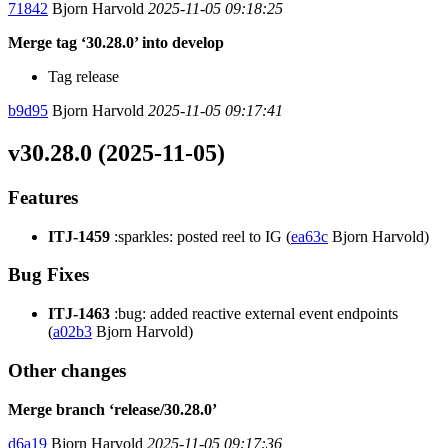
71842
Bjorn Harvold
2025-11-05 09:18:25
Merge tag ‘30.28.0’ into develop
Tag release
b9d95
Bjorn Harvold
2025-11-05 09:17:41
v30.28.0 (2025-11-05)
Features
ITJ-1459
:sparkles: posted reel to IG (
ea63c
Bjorn Harvold)
Bug Fixes
ITJ-1463
:bug: added reactive external event endpoints
(
a02b3
Bjorn Harvold)
Other changes
Merge branch ‘release/30.28.0’
d6a19
Bjorn Harvold
2025-11-05 09:17:36