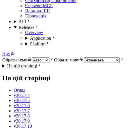
Синхронізація бронювань
Сервери MCP
Навички ШІ
Геолокація
API
Releases
Overview
Application
Platform
RSS
Обрати тему
Обрати мову
На цій сторінці
На цій сторінці
Огляд
v30.17.4
v30.17.5
v30.17.6
v30.17.7
v30.17.8
v30.17.9
v30.17.10