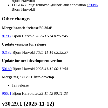
Bjorn Harvold)
ITJ-1472
:bug: removed @NotBlank annotation (
790d6
Bjorn Harvold)
Other changes
Merge branch ‘release/30.30.0’
d1c17
Bjorn Harvold
2025-11-14 02:52:45
Update versions for release
02132
Bjorn Harvold
2025-11-14 02:52:37
Update for next development version
501b0
Bjorn Harvold
2025-11-12 00:11:54
Merge tag ‘30.29.1’ into develop
Tag release
966c1
Bjorn Harvold
2025-11-12 00:11:23
v30.29.1 (2025-11-12)