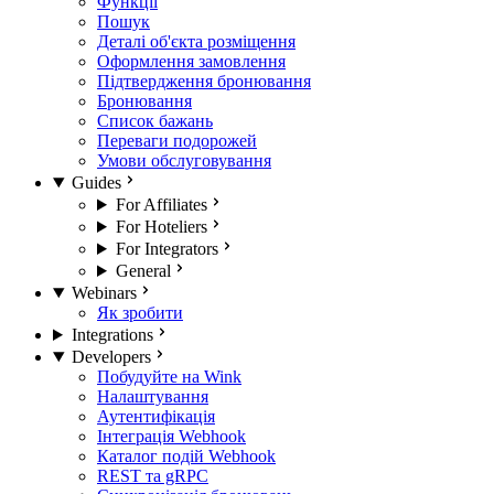
Функції
Пошук
Деталі об'єкта розміщення
Оформлення замовлення
Підтвердження бронювання
Бронювання
Список бажань
Переваги подорожей
Умови обслуговування
Guides
For Affiliates
For Hoteliers
For Integrators
General
Webinars
Як зробити
Integrations
Developers
Побудуйте на Wink
Налаштування
Аутентифікація
Інтеграція Webhook
Каталог подій Webhook
REST та gRPC