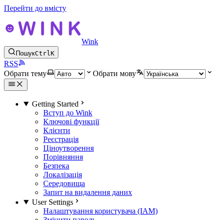
Перейти до вмісту
Wink
Пошук
Ctrl
K
RSS
Обрати тему
Обрати мову
Getting Started
Вступ до Wink
Ключові функції
Клієнти
Реєстрація
Ціноутворення
Порівняння
Безпека
Локалізація
Середовища
Запит на видалення даних
User Settings
Налаштування користувача (IAM)
Змінити пароль