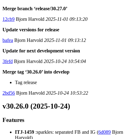
Merge branch ‘release/30.27.0’
12cb9
Bjorn Harvold
2025-11-01 09:13:20
Update versions for release
bafea
Bjorn Harvold
2025-11-01 09:13:12
Update for next development version
3fefd
Bjorn Harvold
2025-10-24 10:54:04
Merge tag ‘30.26.0’ into develop
Tag release
2bd56
Bjorn Harvold
2025-10-24 10:53:22
v30.26.0 (2025-10-24)
Features
ITJ-1459
:sparkles: separated FB and IG (
6d089
Bjorn
Harvold)