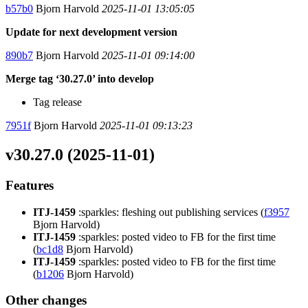
b57b0
Bjorn Harvold
2025-11-01 13:05:05
Update for next development version
890b7
Bjorn Harvold
2025-11-01 09:14:00
Merge tag ‘30.27.0’ into develop
Tag release
7951f
Bjorn Harvold
2025-11-01 09:13:23
v30.27.0 (2025-11-01)
Features
ITJ-1459
:sparkles: fleshing out publishing services (
f3957
Bjorn Harvold)
ITJ-1459
:sparkles: posted video to FB for the first time
(
bc1d8
Bjorn Harvold)
ITJ-1459
:sparkles: posted video to FB for the first time
(
b1206
Bjorn Harvold)
Other changes