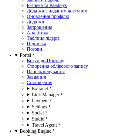
Безпека та Passkeys
Додатки з наданим доступом
Оновлення профілю
Додатки
Запрошення
Аналітика
Таблиця лідерів
Підписка
Позови
Portal
Вступ до Порталу
Створення облікового запису
Панель керування
Завдання
Сповіщення
Extranet
Link Manager
Payment
Settings
Social
Studio
Travel Agent
Booking Engine