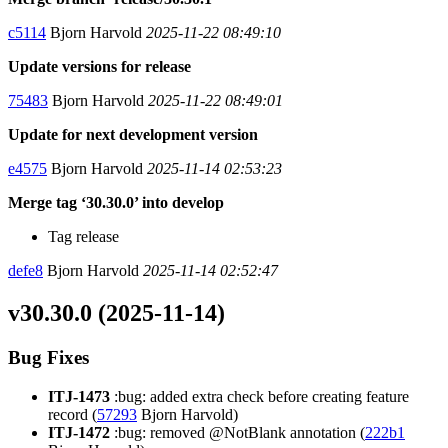
c5114
Bjorn Harvold
2025-11-22 08:49:10
Update versions for release
75483
Bjorn Harvold
2025-11-22 08:49:01
Update for next development version
e4575
Bjorn Harvold
2025-11-14 02:53:23
Merge tag ‘30.30.0’ into develop
Tag release
defe8
Bjorn Harvold
2025-11-14 02:52:47
v30.30.0 (2025-11-14)
Bug Fixes
ITJ-1473
:bug: added extra check before creating feature
record (
57293
Bjorn Harvold)
ITJ-1472
:bug: removed @NotBlank annotation (
222b1