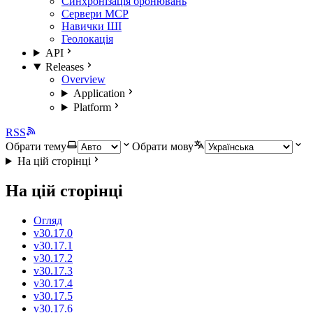
Синхронізація бронювань
Сервери MCP
Навички ШІ
Геолокація
API
Releases
Overview
Application
Platform
RSS
Обрати тему
Обрати мову
На цій сторінці
На цій сторінці
Огляд
v30.17.0
v30.17.1
v30.17.2
v30.17.3
v30.17.4
v30.17.5
v30.17.6