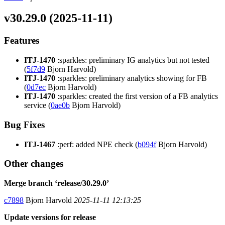
v30.29.0 (2025-11-11)
Features
ITJ-1470
:sparkles: preliminary IG analytics but not tested
(
5f7d9
Bjorn Harvold)
ITJ-1470
:sparkles: preliminary analytics showing for FB
(
0d7ec
Bjorn Harvold)
ITJ-1470
:sparkles: created the first version of a FB analytics
service (
0ae0b
Bjorn Harvold)
Bug Fixes
ITJ-1467
:perf: added NPE check (
b094f
Bjorn Harvold)
Other changes
Merge branch ‘release/30.29.0’
c7898
Bjorn Harvold
2025-11-11 12:13:25
Update versions for release