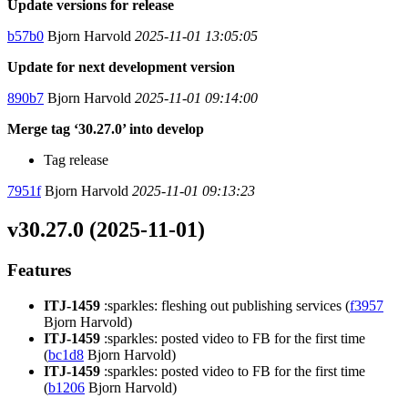
Update versions for release
b57b0
Bjorn Harvold
2025-11-01 13:05:05
Update for next development version
890b7
Bjorn Harvold
2025-11-01 09:14:00
Merge tag ‘30.27.0’ into develop
Tag release
7951f
Bjorn Harvold
2025-11-01 09:13:23
v30.27.0 (2025-11-01)
Features
ITJ-1459
:sparkles: fleshing out publishing services (
f3957
Bjorn Harvold)
ITJ-1459
:sparkles: posted video to FB for the first time
(
bc1d8
Bjorn Harvold)
ITJ-1459
:sparkles: posted video to FB for the first time
(
b1206
Bjorn Harvold)