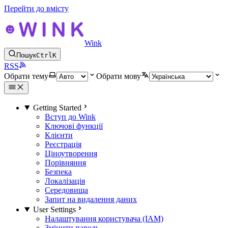
Перейти до вмісту
Wink
Пошук
Ctrl
K
RSS
Обрати тему
Обрати мову
Getting Started
Вступ до Wink
Ключові функції
Клієнти
Реєстрація
Ціноутворення
Порівняння
Безпека
Локалізація
Середовища
Запит на видалення даних
User Settings
Налаштування користувача (IAM)
Змінити пароль