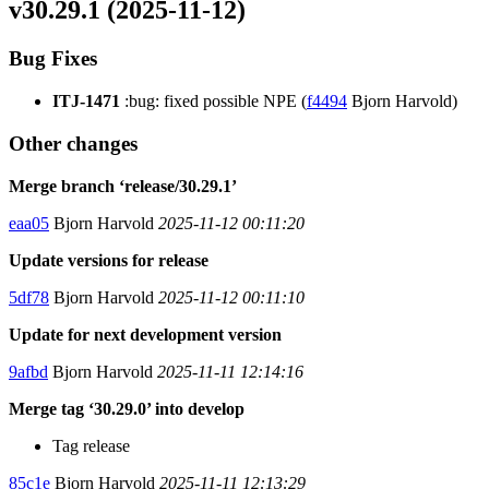
v30.29.1 (2025-11-12)
Bug Fixes
ITJ-1471
:bug: fixed possible NPE (
f4494
Bjorn Harvold)
Other changes
Merge branch ‘release/30.29.1’
eaa05
Bjorn Harvold
2025-11-12 00:11:20
Update versions for release
5df78
Bjorn Harvold
2025-11-12 00:11:10
Update for next development version
9afbd
Bjorn Harvold
2025-11-11 12:14:16
Merge tag ‘30.29.0’ into develop
Tag release
85c1e
Bjorn Harvold
2025-11-11 12:13:29