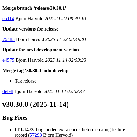
Merge branch ‘release/30.30.1’
c5114
Bjorn Harvold
2025-11-22 08:49:10
Update versions for release
75483
Bjorn Harvold
2025-11-22 08:49:01
Update for next development version
e4575
Bjorn Harvold
2025-11-14 02:53:23
Merge tag ‘30.30.0’ into develop
Tag release
defe8
Bjorn Harvold
2025-11-14 02:52:47
v30.30.0 (2025-11-14)
Bug Fixes
ITJ-1473
:bug: added extra check before creating feature
record (
57293
Bjorn Harvold)