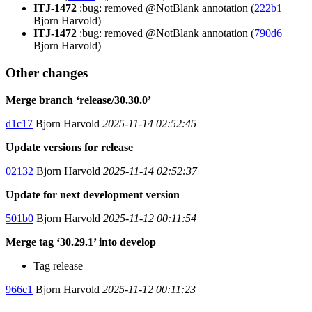
ITJ-1472
:bug: removed @NotBlank annotation (
222b1
Bjorn Harvold)
ITJ-1472
:bug: removed @NotBlank annotation (
790d6
Bjorn Harvold)
Other changes
Merge branch ‘release/30.30.0’
d1c17
Bjorn Harvold
2025-11-14 02:52:45
Update versions for release
02132
Bjorn Harvold
2025-11-14 02:52:37
Update for next development version
501b0
Bjorn Harvold
2025-11-12 00:11:54
Merge tag ‘30.29.1’ into develop
Tag release
966c1
Bjorn Harvold
2025-11-12 00:11:23