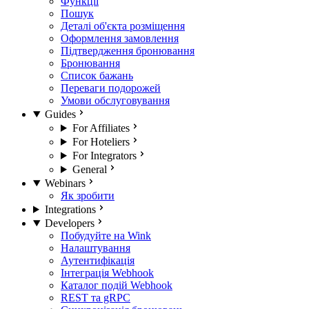
Функції
Пошук
Деталі об'єкта розміщення
Оформлення замовлення
Підтвердження бронювання
Бронювання
Список бажань
Переваги подорожей
Умови обслуговування
Guides
For Affiliates
For Hoteliers
For Integrators
General
Webinars
Як зробити
Integrations
Developers
Побудуйте на Wink
Налаштування
Аутентифікація
Інтеграція Webhook
Каталог подій Webhook
REST та gRPC