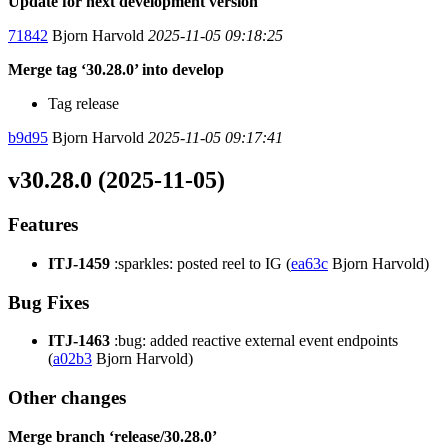
Update for next development version
71842
Bjorn Harvold
2025-11-05 09:18:25
Merge tag ‘30.28.0’ into develop
Tag release
b9d95
Bjorn Harvold
2025-11-05 09:17:41
v30.28.0 (2025-11-05)
Features
ITJ-1459
:sparkles: posted reel to IG (
ea63c
Bjorn Harvold)
Bug Fixes
ITJ-1463
:bug: added reactive external event endpoints
(
a02b3
Bjorn Harvold)
Other changes
Merge branch ‘release/30.28.0’