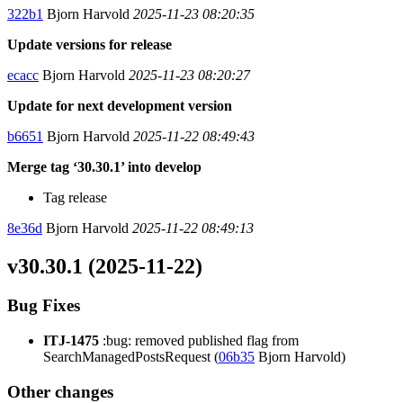
322b1
Bjorn Harvold
2025-11-23 08:20:35
Update versions for release
ecacc
Bjorn Harvold
2025-11-23 08:20:27
Update for next development version
b6651
Bjorn Harvold
2025-11-22 08:49:43
Merge tag ‘30.30.1’ into develop
Tag release
8e36d
Bjorn Harvold
2025-11-22 08:49:13
v30.30.1 (2025-11-22)
Bug Fixes
ITJ-1475
:bug: removed published flag from
SearchManagedPostsRequest (
06b35
Bjorn Harvold)
Other changes