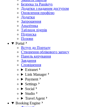
Безпека та Passkeys
Додатки з наданим доступом
Оновлення профілю
Додатки
Запрошення
Аналітика
Таблиця лідерів
Підписка
Позови
Portal
Вступ до Порталу
Створення облікового запису
Панель керування
Завдання
Сповіщення
Extranet
Link Manager
Payment
Settings
Social
Studio
Travel Agent
Booking Engine