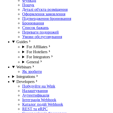
Функції
Пошук
Деталі об'єкта розміщення
Оформлення замовлення
Підтвердження бронювання
Бронювання
Список бажань
Переваги подорожей
Умови обслуговування
Guides
For Affiliates
For Hoteliers
For Integrators
General
Webinars
Як зробити
Integrations
Developers
Побудуйте на Wink
Налаштування
Аутентифікація
Інтеграція Webhook
Каталог подій Webhook
REST та gRPC