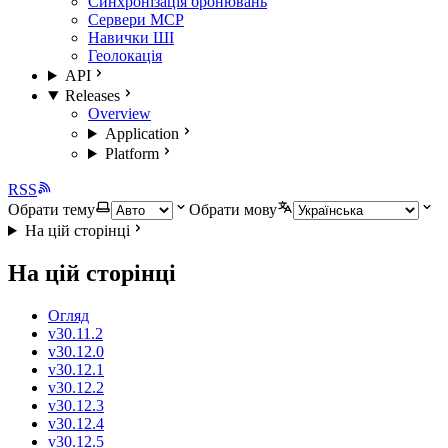
Синхронізація бронювань
Сервери MCP
Навички ШІ
Геолокація
API
Releases
Overview
Application
Platform
RSS
Обрати тему
Обрати мову
На цій сторінці
На цій сторінці
Огляд
v30.11.2
v30.12.0
v30.12.1
v30.12.2
v30.12.3
v30.12.4
v30.12.5