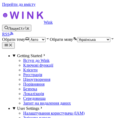
Перейти до вмісту
Wink
Пошук
Ctrl
K
RSS
Обрати тему
Обрати мову
Getting Started
Вступ до Wink
Ключові функції
Клієнти
Реєстрація
Ціноутворення
Порівняння
Безпека
Локалізація
Середовища
Запит на видалення даних
User Settings
Налаштування користувача (IAM)
Змінити пароль