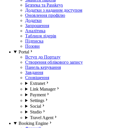
Безпека та Passkeys
Додатки з наданим доступом
Оновлення профілю
Додатки
Запрошення
Аналітика
Таблиця лідерів
Підписка
Позови
Portal
Вступ до Порталу
Створення облікового запису
Панель керування
Завдання
Сповіщення
Extranet
Link Manager
Payment
Settings
Social
Studio
Travel Agent
Booking Engine