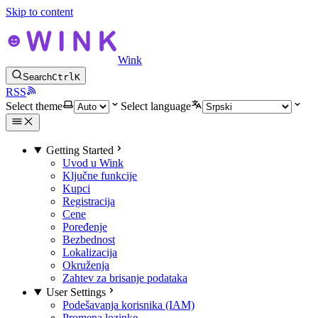
Skip to content
Wink
Search
Ctrl
K
RSS
Select theme
Select language
Getting Started
Uvod u Wink
Ključne funkcije
Kupci
Registracija
Cene
Poređenje
Bezbednost
Lokalizacija
Okruženja
Zahtev za brisanje podataka
User Settings
Podešavanja korisnika (IAM)
Promena lozinke