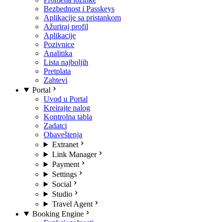
Bezbednost i Passkeys
Aplikacije sa pristankom
Ažuriraj profil
Aplikacije
Pozivnice
Analitika
Lista najboljih
Pretplata
Zahtevi
Portal
Uvod u Portal
Kreirajte nalog
Kontrolna tabla
Zadatci
Obaveštenja
Extranet
Link Manager
Payment
Settings
Social
Studio
Travel Agent
Booking Engine