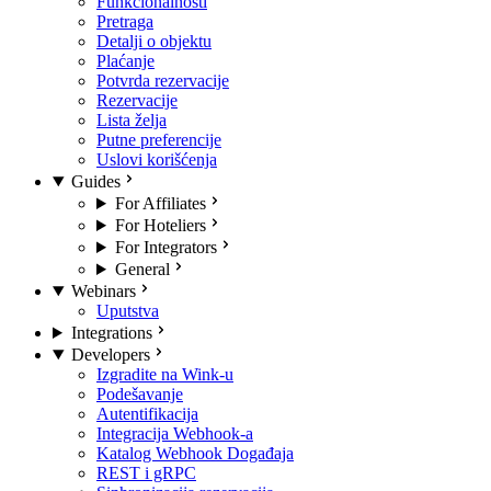
Funkcionalnosti
Pretraga
Detalji o objektu
Plaćanje
Potvrda rezervacije
Rezervacije
Lista želja
Putne preferencije
Uslovi korišćenja
Guides
For Affiliates
For Hoteliers
For Integrators
General
Webinars
Uputstva
Integrations
Developers
Izgradite na Wink-u
Podešavanje
Autentifikacija
Integracija Webhook-a
Katalog Webhook Događaja
REST i gRPC