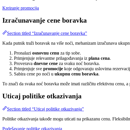
Kreiranje promocija
Izračunavanje cene boravka
Section titled “Izračunavanje cene boravka”
Kada putnik traži boravak na više noći, mehanizam izračunava ukupnu
Pronalazi
osnovnu cenu
za tip sobe.
Primjenjuje relevantne prilagođavanja iz
plana cena
.
Proverava
dnevne cene
za svaku noć boravka.
Primjenjuje sve
promocije
koje odgovaraju uslovima rezervacij
Sabira cene po noći u
ukupnu cenu boravka
.
To znači da svaka noć boravka može imati različitu efektivnu cenu, a 
Uticaj politike otkazivanja
Section titled “Uticaj politike otkazivanja”
Politike otkazivanja takođe mogu uticati na prikazanu cenu. Fleksibil
Podešavanje politike otkazivanja