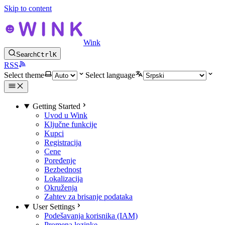
Skip to content
Wink
Search
Ctrl
K
RSS
Select theme
Select language
Getting Started
Uvod u Wink
Ključne funkcije
Kupci
Registracija
Cene
Poređenje
Bezbednost
Lokalizacija
Okruženja
Zahtev za brisanje podataka
User Settings
Podešavanja korisnika (IAM)
Promena lozinke