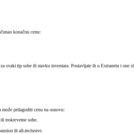
računao konačnu cenu:
svaki tip sobe ili stavku inventara. Postavljate ih u Extranetu i one s
a može prilagoditi cenu na osnovu:
li trokrevetne sobe.
ion ili all-inclusive.