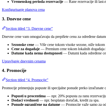
Vremenskog perioda rezervacije
— Rane rezervacije ili last-
Konfigurisanje planova cena
3. Dnevne cene
Section titled “3. Dnevne cene”
Dnevne cene vam omogućavaju da prepišete cenu za određene datume. 
Sezonske cene
— Više cene tokom visoke sezone, niže tokom 
Cene za događaje
— Premium cene tokom lokalnih događaja il
Datume kada nema dostupnosti
— Datumi kada određene cen
Upravljanje dnevnim cenama
4. Promocije
Section titled “4. Promocije”
Promocije primenjuju popuste ili specijalne ponude preko izračunate 
Popusti u procentima
— npr. 20% popusta za ranu rezervaciju
Dodaci vrednosti
— npr. besplatan doručak, kredit za spa.
Ponude ograničene na datume
— Promocije važe samo za odre