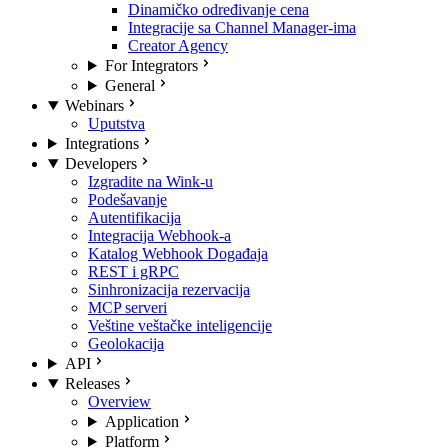
Dinamičko određivanje cena
Integracije sa Channel Manager-ima
Creator Agency
For Integrators
General
Webinars
Uputstva
Integrations
Developers
Izgradite na Wink-u
Podešavanje
Autentifikacija
Integracija Webhook-a
Katalog Webhook Događaja
REST i gRPC
Sinhronizacija rezervacija
MCP serveri
Veštine veštačke inteligencije
Geolokacija
API
Releases
Overview
Application
Platform