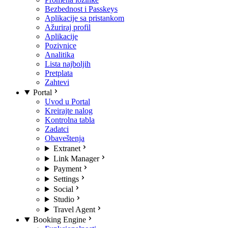
Bezbednost i Passkeys
Aplikacije sa pristankom
Ažuriraj profil
Aplikacije
Pozivnice
Analitika
Lista najboljih
Pretplata
Zahtevi
Portal
Uvod u Portal
Kreirajte nalog
Kontrolna tabla
Zadatci
Obaveštenja
Extranet
Link Manager
Payment
Settings
Social
Studio
Travel Agent
Booking Engine