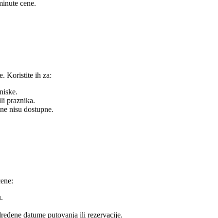
minute cene.
Koristite ih za:
niske.
i praznika.
e nisu dostupne.
cene:
.
đene datume putovanja ili rezervacije.