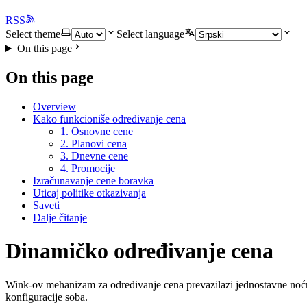
RSS
Select theme
Select language
On this page
On this page
Overview
Kako funkcioniše određivanje cena
1. Osnovne cene
2. Planovi cena
3. Dnevne cene
4. Promocije
Izračunavanje cene boravka
Uticaj politike otkazivanja
Saveti
Dalje čitanje
Dinamičko određivanje cena
Wink-ov mehanizam za određivanje cena prevazilazi jednostavne noćn
konfiguracije soba.