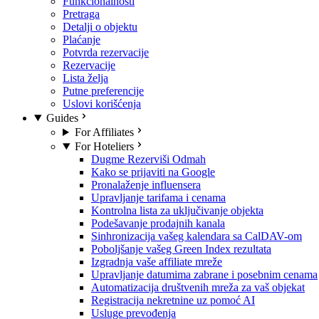
Funkcionalnosti
Pretraga
Detalji o objektu
Plaćanje
Potvrda rezervacije
Rezervacije
Lista želja
Putne preferencije
Uslovi korišćenja
Guides
For Affiliates
For Hoteliers
Dugme Rezerviši Odmah
Kako se prijaviti na Google
Pronalaženje influensera
Upravljanje tarifama i cenama
Kontrolna lista za uključivanje objekta
Podešavanje prodajnih kanala
Sinhronizacija vašeg kalendara sa CalDAV-om
Poboljšanje vašeg Green Index rezultata
Izgradnja vaše affiliate mreže
Upravljanje datumima zabrane i posebnim cenama
Automatizacija društvenih mreža za vaš objekat
Registracija nekretnine uz pomoć AI
Usluge prevođenja