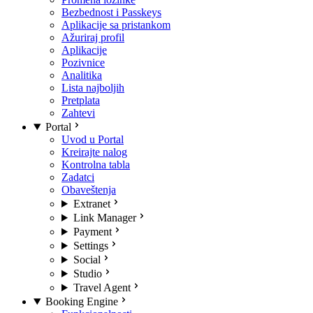
Bezbednost i Passkeys
Aplikacije sa pristankom
Ažuriraj profil
Aplikacije
Pozivnice
Analitika
Lista najboljih
Pretplata
Zahtevi
Portal
Uvod u Portal
Kreirajte nalog
Kontrolna tabla
Zadatci
Obaveštenja
Extranet
Link Manager
Payment
Settings
Social
Studio
Travel Agent
Booking Engine