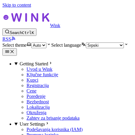
Skip to content
Wink
Search
Ctrl
K
RSS
Select theme
Select language
Getting Started
Uvod u Wink
Ključne funkcije
Kupci
Registracija
Cene
Poređenje
Bezbednost
Lokalizacija
Okruženja
Zahtev za brisanje podataka
User Settings
Podešavanja korisnika (IAM)
Promena lozinke