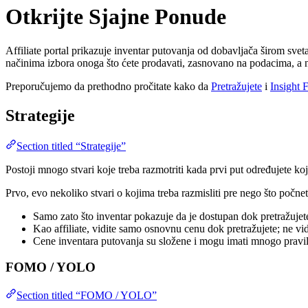
Otkrijte Sjajne Ponude
Affiliate portal prikazuje inventar putovanja od dobavljača širom sve
načinima izbora onoga što ćete prodavati, zasnovano na podacima, a 
Preporučujemo da prethodno pročitate kako da
Pretražujete
i
Insight
Strategije
Section titled “Strategije”
Postoji mnogo stvari koje treba razmotriti kada prvi put određujete k
Prvo, evo nekoliko stvari o kojima treba razmisliti pre nego što počnet
Samo zato što inventar pokazuje da je dostupan dok pretražujete,
Kao affiliate, vidite samo osnovnu cenu dok pretražujete; ne vi
Cene inventara putovanja su složene i mogu imati mnogo pravil
FOMO / YOLO
Section titled “FOMO / YOLO”