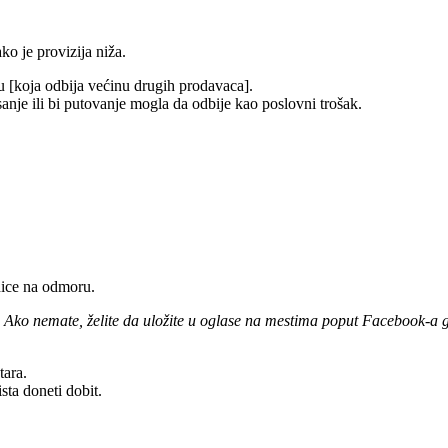
ko je provizija niža.
u [koja odbija većinu drugih prodavaca].
sanje ili bi putovanje mogla da odbije kao poslovni trošak.
dice na odmoru.
Ako nemate, želite da uložite u oglase na mestima poput Facebook-a gd
tara.
sta doneti dobit.