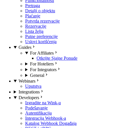
Funkcionalnosti
Pretraga
Detalji o objektu
Plaćanje
Potvrda rezervacije
Rezervacije
Lista želja
Putne preferencije
Uslovi korišćenja
Guides
For Affiliates
Otkrijte Sjajne Ponude
For Hoteliers
For Integrators
General
Webinars
Uputstva
Integrations
Developers
Izgradite na Wink-u
Podešavanje
Autentifikacija
Integracija Webhook-a
Katalog Webhook Događaja