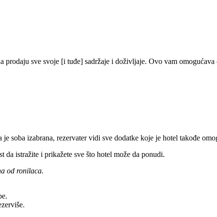
da prodaju sve svoje [i tuđe] sadržaje i doživljaje. Ovo vam omogućava
 je soba izabrana, rezervater vidi sve dodatke koje je hotel takođe omo
 istražite i prikažete sve što hotel može da ponudi.
a od ronilaca.
be.
ezerviše.