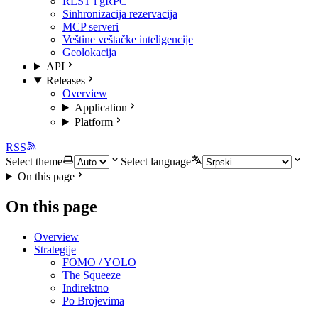
REST i gRPC
Sinhronizacija rezervacija
MCP serveri
Veštine veštačke inteligencije
Geolokacija
API
Releases
Overview
Application
Platform
RSS
Select theme
Select language
On this page
On this page
Overview
Strategije
FOMO / YOLO
The Squeeze
Indirektno
Po Brojevima