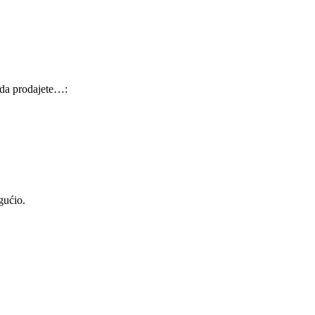
 da prodajete…:
gućio.