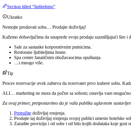
Section titled “Indirektno”
Ukratko
Nemojte prodavati sobu… Prodajte doživljaj!
Kažemo dobavljačima da unaprede svoju prodaju razmišljajući šire i 
Sale za sastanke korporativnim putnicima.
Restorane ljubiteljima hrane.
Spa centre fanatičnim obožavaocima opuštanja.
…i mnogo više.
Tip
Proces rezervacije uvek zahteva da rezervater prvo izabere sobu. Kada
ALI… marketing ne mora da počne sa sobom; ostavlja vam mogućnost da
Za ovaj primer, pretpostavimo da je vaša publika uglavnom sastavljen
Pretražite
doživljaj ronjenja.
Prodajte taj doživljaj ronjenja svojoj publici umesto hotelske so
Zaradite proviziju i od sobe i od bilo kojih dodataka koje gost r