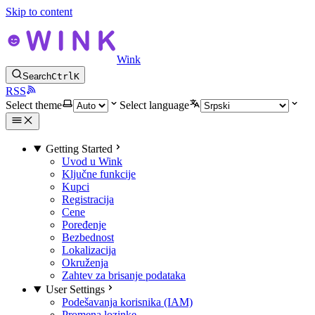
Skip to content
Wink
Search
Ctrl
K
RSS
Select theme
Select language
Getting Started
Uvod u Wink
Ključne funkcije
Kupci
Registracija
Cene
Poređenje
Bezbednost
Lokalizacija
Okruženja
Zahtev za brisanje podataka
User Settings
Podešavanja korisnika (IAM)
Promena lozinke