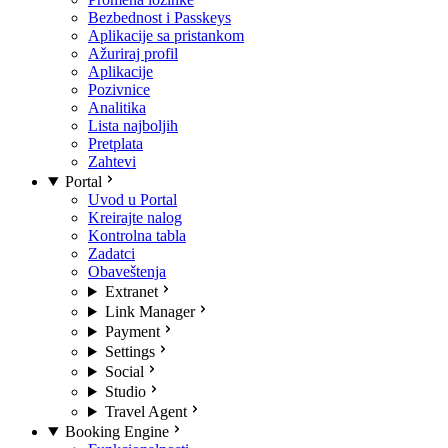
Bezbednost i Passkeys
Aplikacije sa pristankom
Ažuriraj profil
Aplikacije
Pozivnice
Analitika
Lista najboljih
Pretplata
Zahtevi
Portal
Uvod u Portal
Kreirajte nalog
Kontrolna tabla
Zadatci
Obaveštenja
Extranet
Link Manager
Payment
Settings
Social
Studio
Travel Agent
Booking Engine