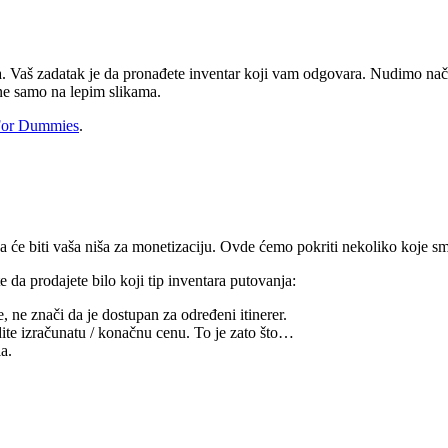
ta. Vaš zadatak je da pronađete inventar koji vam odgovara. Nudimo način
ne samo na lepim slikama.
 For Dummies
.
oja će biti vaša niša za monetizaciju. Ovde ćemo pokriti nekoliko koje 
e da prodajete bilo koji tip inventara putovanja:
 ne znači da je dostupan za određeni itinerer.
dite izračunatu / konačnu cenu. To je zato što…
a.