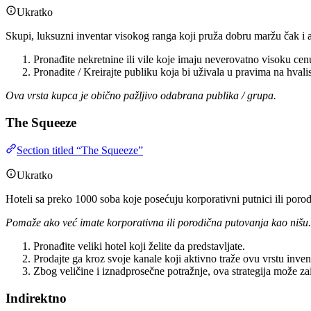
Ukratko
Skupi, luksuzni inventar visokog ranga koji pruža dobru maržu čak i a
Pronađite nekretnine ili vile koje imaju neverovatno visoku cen
Pronađite / Kreirajte publiku koja bi uživala u pravima na hvali
Ova vrsta kupca je obično pažljivo odabrana publika / grupa.
The Squeeze
Section titled “The Squeeze”
Ukratko
Hoteli sa preko 1000 soba koje posećuju korporativni putnici ili poro
Pomaže ako već imate korporativna ili porodična putovanja kao nišu. 
Pronađite veliki hotel koji želite da predstavljate.
Prodajte ga kroz svoje kanale koji aktivno traže ovu vrstu inven
Zbog veličine i iznadprosečne potražnje, ova strategija može zai
Indirektno