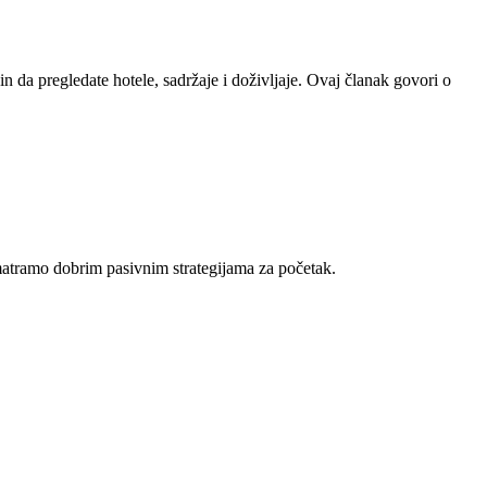
 da pregledate hotele, sadržaje i doživljaje. Ovaj članak govori o
smatramo dobrim pasivnim strategijama za početak.