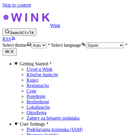
Skip to content
Wink
Search
Ctrl
K
RSS
Select theme
Select language
Getting Started
Uvod u Wink
Ključne funkcije
Kupci
Registracija
Cene
Poređenje
Bezbednost
Lokalizacija
Okruženja
Zahtev za brisanje podataka
User Settings
Podešavanja korisnika (IAM)
Promena lozinke