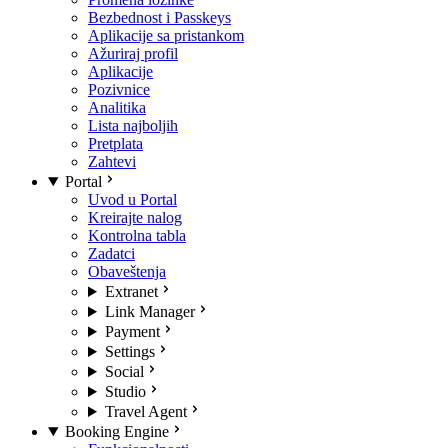
Bezbednost i Passkeys
Aplikacije sa pristankom
Ažuriraj profil
Aplikacije
Pozivnice
Analitika
Lista najboljih
Pretplata
Zahtevi
Portal
Uvod u Portal
Kreirajte nalog
Kontrolna tabla
Zadatci
Obaveštenja
Extranet
Link Manager
Payment
Settings
Social
Studio
Travel Agent
Booking Engine