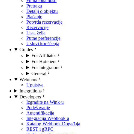
Funkcionalnosti
Pretraga
Detalji o objektu
Plaćanje
Potvrda rezervacije
Rezervacije
Lista želja
Putne preferencije
Uslovi korišćenja
Guides
For Affiliates
For Hoteliers
For Integrators
General
Webinars
Uputstva
Integrations
Developers
Izgradite na Wink-u
Podešavanje
Autentifikacija
Integracija Webhook-a
Katalog Webhook Događaja
REST i gRPC