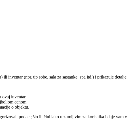
 ili inventar (npr. tip sobe, sala za sastanke, spa itd.) i prikazuje detal
a ovaj inventar.
najboljom cenom.
macije o objektu.
egorizovali podaci; što ih čini lako razumljivim za korisnika i daje vam 