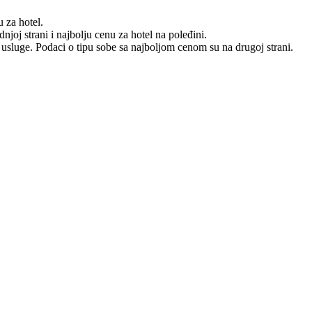
u za hotel.
njoj strani i najbolju cenu za hotel na poleđini.
pa usluge. Podaci o tipu sobe sa najboljom cenom su na drugoj strani.