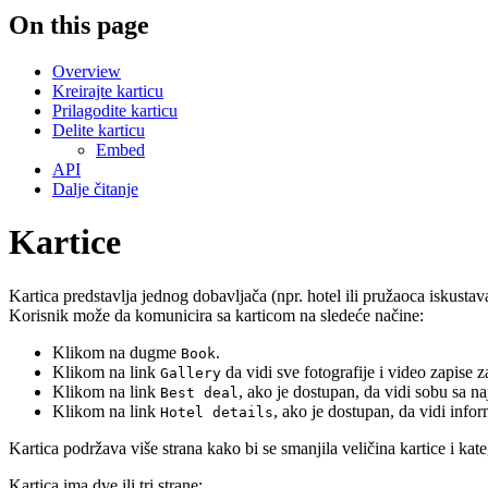
On this page
Overview
Kreirajte karticu
Prilagodite karticu
Delite karticu
Embed
API
Dalje čitanje
Kartice
Kartica predstavlja jednog dobavljača (npr. hotel ili pružaoca iskustava)
Korisnik može da komunicira sa karticom na sledeće načine:
Klikom na dugme
.
Book
Klikom na link
da vidi sve fotografije i video zapise z
Gallery
Klikom na link
, ako je dostupan, da vidi sobu sa 
Best deal
Klikom na link
, ako je dostupan, da vidi infor
Hotel details
Kartica podržava više strana kako bi se smanjila veličina kartice i kat
Kartica ima dve ili tri strane: