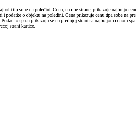
ajbolji tip sobe na poleđini. Cena, na obe strane, prikazuje najbolju cen
ni i podatke o objektu na poleđini. Cena prikazuje cenu tipa sobe na pred
mer: Podaci o spa-u prikazuju se na prednjoj strani sa najboljom cenom s
ćoj strani kartice.