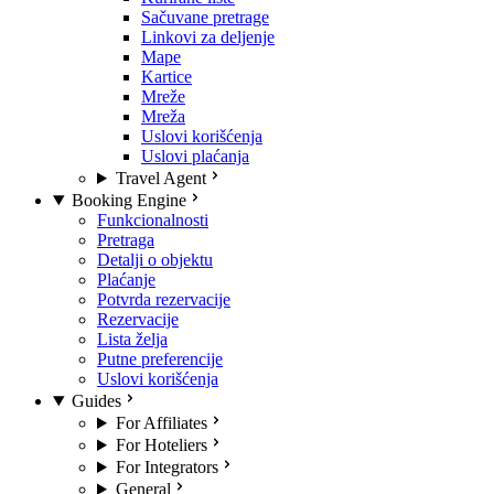
Sačuvane pretrage
Linkovi za deljenje
Mape
Kartice
Mreže
Mreža
Uslovi korišćenja
Uslovi plaćanja
Travel Agent
Booking Engine
Funkcionalnosti
Pretraga
Detalji o objektu
Plaćanje
Potvrda rezervacije
Rezervacije
Lista želja
Putne preferencije
Uslovi korišćenja
Guides
For Affiliates
For Hoteliers
For Integrators
General