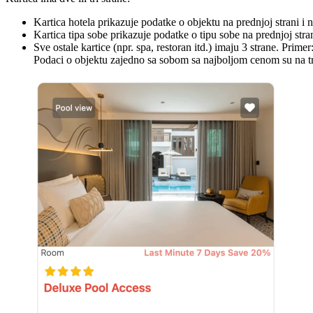
Kartica hotela prikazuje podatke o objektu na prednjoj strani i n
Kartica tipa sobe prikazuje podatke o tipu sobe na prednjoj stra
Sve ostale kartice (npr. spa, restoran itd.) imaju 3 strane. Pri
Podaci o objektu zajedno sa sobom sa najboljom cenom su na tre