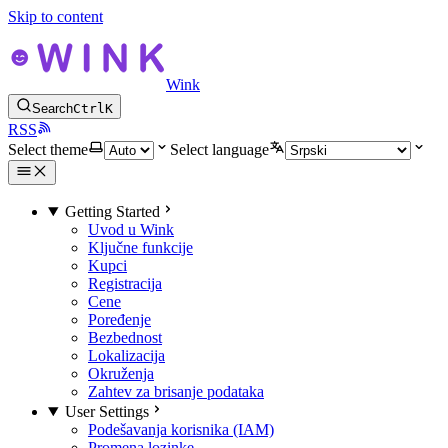
Skip to content
Wink
Search
Ctrl
K
RSS
Select theme
Select language
Getting Started
Uvod u Wink
Ključne funkcije
Kupci
Registracija
Cene
Poređenje
Bezbednost
Lokalizacija
Okruženja
Zahtev za brisanje podataka
User Settings
Podešavanja korisnika (IAM)
Promena lozinke