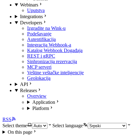
Webinars
Uputstva
Integrations
Developers
Izgradite na Wink-u
Podešavanje
Autentifikacija
Integracija Webhook-a
Katalog Webhook Događaja
REST i gRPC
Sinhronizacija rezervacija
MCP serveri
Veštine veštačke inteligencije
Geolokacija
API
Releases
Overview
Application
Platform
RSS
Select theme
Select language
On this page