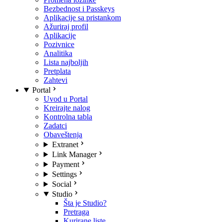
Bezbednost i Passkeys
Aplikacije sa pristankom
Ažuriraj profil
Aplikacije
Pozivnice
Analitika
Lista najboljih
Pretplata
Zahtevi
Portal
Uvod u Portal
Kreirajte nalog
Kontrolna tabla
Zadatci
Obaveštenja
Extranet
Link Manager
Payment
Settings
Social
Studio
Šta je Studio?
Pretraga
Kurirane liste