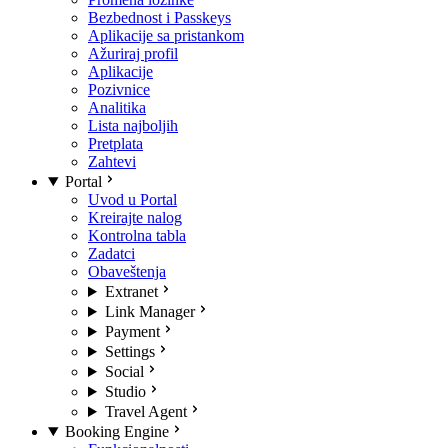
Bezbednost i Passkeys
Aplikacije sa pristankom
Ažuriraj profil
Aplikacije
Pozivnice
Analitika
Lista najboljih
Pretplata
Zahtevi
Portal
Uvod u Portal
Kreirajte nalog
Kontrolna tabla
Zadatci
Obaveštenja
Extranet
Link Manager
Payment
Settings
Social
Studio
Travel Agent
Booking Engine