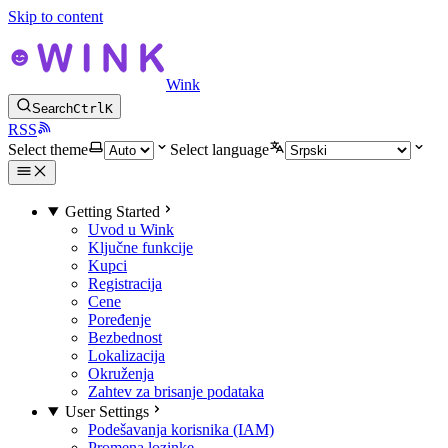
Skip to content
Wink
Search
Ctrl
K
RSS
Select theme
Select language
Getting Started
Uvod u Wink
Ključne funkcije
Kupci
Registracija
Cene
Poređenje
Bezbednost
Lokalizacija
Okruženja
Zahtev za brisanje podataka
User Settings
Podešavanja korisnika (IAM)
Promena lozinke