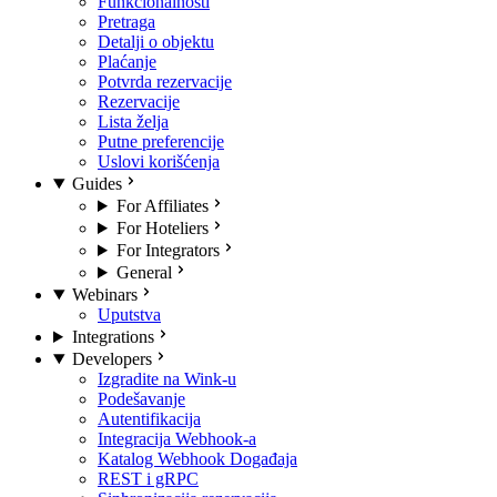
Funkcionalnosti
Pretraga
Detalji o objektu
Plaćanje
Potvrda rezervacije
Rezervacije
Lista želja
Putne preferencije
Uslovi korišćenja
Guides
For Affiliates
For Hoteliers
For Integrators
General
Webinars
Uputstva
Integrations
Developers
Izgradite na Wink-u
Podešavanje
Autentifikacija
Integracija Webhook-a
Katalog Webhook Događaja
REST i gRPC