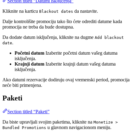
Section titled “Datumi isključenja”
Kliknite na karticu
da nastavite.
Blackout dates
Dalje kontrolišite promociju tako što ćete odrediti datume kada
promocija ne treba da bude dostupna.
Da dodate datum isključenja, kliknite na dugme
Add blackout
.
date
Početni datum
Izaberite početni datum vašeg datuma
isključenja.
Krajnji datum
Izaberite krajnji datum vašeg datuma
isključenja.
Ako datumi rezervacije dodiruju ovaj vremenski period, promocija
neće biti primenjena.
Paketi
Section titled “Paketi”
Da biste upravljali svojim paketima, kliknite na
Monetize >
u glavnom navigacionom meniju.
Bundled Promotions