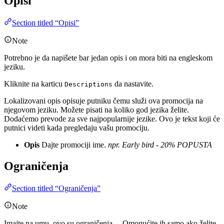
Opisi
Section titled “Opisi”
Note
Potrebno je da napišete bar jedan opis i on mora biti na engleskom
jeziku.
Kliknite na karticu
da nastavite.
Descriptions
Lokalizovani opis opisuje putniku čemu služi ova promocija na
njegovom jeziku. Možete pisati na koliko god jezika želite.
Dodaćemo prevode za sve najpopularnije jezike. Ovo je tekst koji će
putnici videti kada pregledaju vašu promociju.
Opis
Dajte promociji ime.
npr. Early bird - 20% POPUSTA
Ograničenja
Section titled “Ograničenja”
Note
Imajte na umu, ovo su ograničenja… Omogućite ih samo ako želite