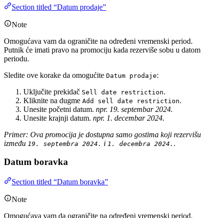
Section titled “Datum prodaje”
Note
Omogućava vam da ograničite na određeni vremenski period.
Putnik će imati pravo na promociju kada rezerviše sobu u datom
periodu.
Sledite ove korake da omogućite
:
Datum prodaje
Uključite prekidač
.
Sell date restriction
Kliknite na dugme
.
Add sell date restriction
Unesite početni datum.
npr. 19. septembar 2024.
Unesite krajnji datum.
npr. 1. decembar 2024.
Primer: Ova promocija je dostupna samo gostima koji rezervišu
između
i
.
19. septembra 2024.
1. decembra 2024.
Datum boravka
Section titled “Datum boravka”
Note
Omogućava vam da ograničite na određeni vremenski period.