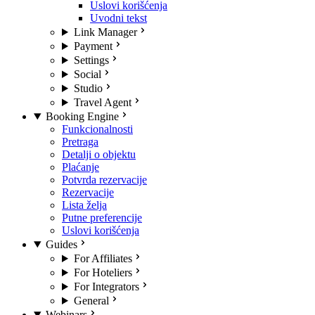
Uslovi korišćenja
Uvodni tekst
Link Manager
Payment
Settings
Social
Studio
Travel Agent
Booking Engine
Funkcionalnosti
Pretraga
Detalji o objektu
Plaćanje
Potvrda rezervacije
Rezervacije
Lista želja
Putne preferencije
Uslovi korišćenja
Guides
For Affiliates
For Hoteliers
For Integrators
General
Webinars