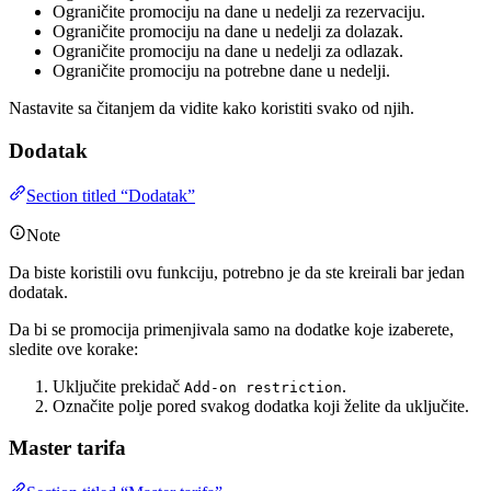
Ograničite promociju na dane u nedelji za rezervaciju.
Ograničite promociju na dane u nedelji za dolazak.
Ograničite promociju na dane u nedelji za odlazak.
Ograničite promociju na potrebne dane u nedelji.
Nastavite sa čitanjem da vidite kako koristiti svako od njih.
Dodatak
Section titled “Dodatak”
Note
Da biste koristili ovu funkciju, potrebno je da ste kreirali bar jedan
dodatak.
Da bi se promocija primenjivala samo na dodatke koje izaberete,
sledite ove korake:
Uključite prekidač
.
Add-on restriction
Označite polje pored svakog dodatka koji želite da uključite.
Master tarifa