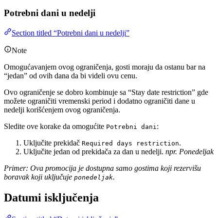
Potrebni dani u nedelji
Section titled “Potrebni dani u nedelji”
Note
Omogućavanjem ovog ograničenja, gosti moraju da ostanu bar na
“jedan” od ovih dana da bi videli ovu cenu.
Ovo ograničenje se dobro kombinuje sa “Stay date restriction” gde
možete ograničiti vremenski period i dodatno ograničiti dane u
nedelji korišćenjem ovog ograničenja.
Sledite ove korake da omogućite
:
Potrebni dani
Uključite prekidač
.
Required days restriction
Uključite jedan od prekidača za dan u nedelji.
npr. Ponedeljak
Primer: Ova promocija je dostupna samo gostima koji rezervišu
boravak koji uključuje
.
ponedeljak
Datumi isključenja