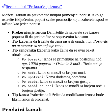
Section titled “Prekoračenje iznosa”
Možete izabrati da prekoračite ukupni primenjeni popust. Ako ga
ostavite isključenim, popust svake promocije koju izaberete ispod se
računa kao jedan popust.
Prekoračenje iznosa
Da li želite da saberete sve iznose
popusta ili da prekoračite sa sopstvenim iznosom.
Tip
Izaberite da li želite da cena raste ili opada.
npr. Postavite
na
za smanjenje cene.
Discount
Tip cenovnika
Izaberite kako želite da se ovaj paket
obračunava.
: Iznos se primenjuje na poslednju noć.
Po boravku
npr. 100% popusta > Ostanite 2 noći - Treća noć je
besplatna.
: Iznos se množi sa brojem noći.
Po noći
: Nema dodatnog obračuna.
Po upotrebi
: Iznos se množi sa brojem gostiju.
Po osobi
: Iznos se množi sa brojem noći +
Po osobi po noći
brojem gostiju.
Tip iznosa
Izaberite da li želite da modifikator iznosa bude
fiksni iznos ili procenat.
Prodajni kanali