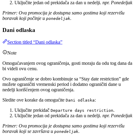
Uključite jedan od prekidača za dan u nedelji.
npr. Ponedeljak
Primer: Ova promocija je dostupna samo gostima koji rezervišu
boravak koji počinje u
.
ponedeljak
Dani odlaska
Section titled “Dani odlaska”
Note
Omogućavanjem ovog ograničenja, gosti moraju da odu tog dana da
bi videli ovu cenu.
Ovo ograničenje se dobro kombinuje sa “Stay date restriction” gde
možete ograničiti vremenski period i dodatno ograničiti dane u
nedelji korišćenjem ovog ograničenja.
Sledite ove korake da omogućite
:
Dani odlaska
Uključite prekidač
.
Departure days restriction
Uključite jedan od prekidača za dan u nedelji.
npr. Ponedeljak
Primer: Ova promocija je dostupna samo gostima koji rezervišu
boravak koji se završava u
.
ponedeljak