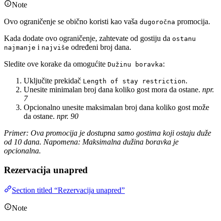
Note
Ovo ograničenje se obično koristi kao vaša
promocija.
dugoročna
Kada dodate ovo ograničenje, zahtevate od gostiju da
ostanu
i
određeni broj dana.
najmanje
najviše
Sledite ove korake da omogućite
:
Dužinu boravka
Uključite prekidač
.
Length of stay restriction
Unesite minimalan broj dana koliko gost mora da ostane.
npr.
7
Opcionalno unesite maksimalan broj dana koliko gost može
da ostane.
npr. 90
Primer: Ova promocija je dostupna samo gostima koji ostaju duže
od 10 dana. Napomena: Maksimalna dužina boravka je
opcionalna.
Rezervacija unapred
Section titled “Rezervacija unapred”
Note