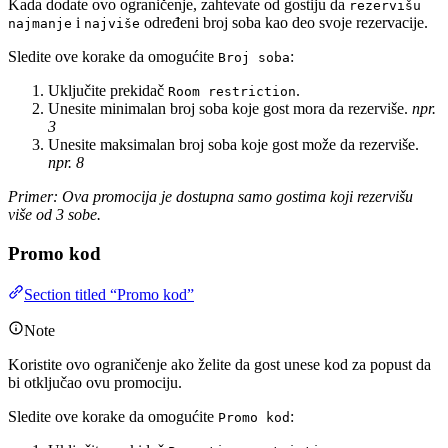
Kada dodate ovo ograničenje, zahtevate od gostiju da
rezervišu
i
određeni broj soba kao deo svoje rezervacije.
najmanje
najviše
Sledite ove korake da omogućite
:
Broj soba
Uključite prekidač
.
Room restriction
Unesite minimalan broj soba koje gost mora da rezerviše.
npr.
3
Unesite maksimalan broj soba koje gost može da rezerviše.
npr. 8
Primer: Ova promocija je dostupna samo gostima koji rezervišu
više od 3 sobe.
Promo kod
Section titled “Promo kod”
Note
Koristite ovo ograničenje ako želite da gost unese kod za popust da
bi otključao ovu promociju.
Sledite ove korake da omogućite
:
Promo kod