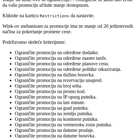
da vašu promociju učinite manje dostupnom.
Kliknite na karticu
da nastavite.
Restrictions
Wink-ov mehanizam za promocije ima ne manje od 20 jedinstvenih
načina za pokretanje promene cene.
Podržavamo sledeće kriterijume:
Ograničite promociju na određene dodatke.
Ograničite promociju na određene master tarife.
Ograničite promociju na određene planove cena.
Ograničite promociju na određene politike otkazivanja.
Ograničite promociju na dužinu boravka.
Ograničite promociju na rezervaciju unapred.
Ograničite promociju na broj soba.
Ograničite promociju na promo kod.
Ograničite promociju na IP opseg putnika.
Ograničite promociju na last minute.
Ograničite promociju na grad putnika.
Ograničite promociju na zemlju putnika.
Ograničite promociju na kontinent putnika.
Ograničite promociju na vremensku zonu putnika.
Ograničite promociju na datume prodaje.
Ograničite promociju na datume boravka.