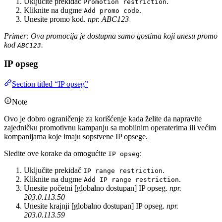
Uključite prekidač
.
Promotion restriction
Kliknite na dugme
.
Add promo code
Unesite promo kod.
npr. ABC123
Primer: Ova promocija je dostupna samo gostima koji unesu promo
kod
.
ABC123
IP opseg
Section titled “IP opseg”
Note
Ovo je dobro ograničenje za korišćenje kada želite da napravite
zajedničku promotivnu kampanju sa mobilnim operaterima ili većim
kompanijama koje imaju sopstvene IP opsege.
Sledite ove korake da omogućite
:
IP opseg
Uključite prekidač
.
IP range restriction
Kliknite na dugme
.
Add IP range restriction
Unesite početni [globalno dostupan] IP opseg.
npr.
203.0.113.50
Unesite krajnji [globalno dostupan] IP opseg.
npr.
203.0.113.59