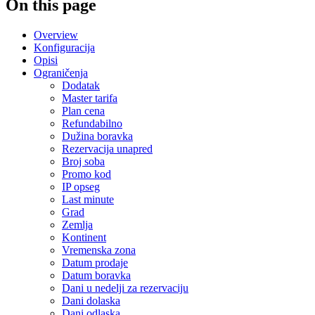
On this page
Overview
Konfiguracija
Opisi
Ograničenja
Dodatak
Master tarifa
Plan cena
Refundabilno
Dužina boravka
Rezervacija unapred
Broj soba
Promo kod
IP opseg
Last minute
Grad
Zemlja
Kontinent
Vremenska zona
Datum prodaje
Datum boravka
Dani u nedelji za rezervaciju
Dani dolaska
Dani odlaska