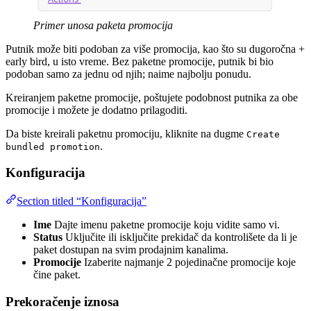
Primer unosa paketa promocija
Putnik može biti podoban za više promocija, kao što su dugoročna +
early bird, u isto vreme. Bez paketne promocije, putnik bi bio
podoban samo za jednu od njih; naime najbolju ponudu.
Kreiranjem paketne promocije, poštujete podobnost putnika za obe
promocije i možete je dodatno prilagoditi.
Da biste kreirali paketnu promociju, kliknite na dugme
Create
.
bundled promotion
Konfiguracija
Section titled “Konfiguracija”
Ime
Dajte imenu paketne promocije koju vidite samo vi.
Status
Uključite ili isključite prekidač da kontrolišete da li je
paket dostupan na svim prodajnim kanalima.
Promocije
Izaberite najmanje 2 pojedinačne promocije koje
čine paket.
Prekoračenje iznosa