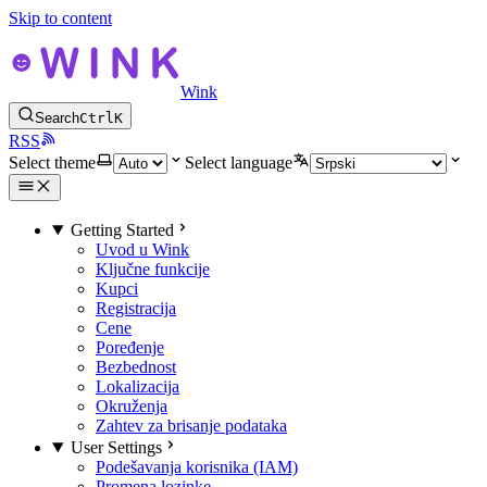
Skip to content
Wink
Search
Ctrl
K
RSS
Select theme
Select language
Getting Started
Uvod u Wink
Ključne funkcije
Kupci
Registracija
Cene
Poređenje
Bezbednost
Lokalizacija
Okruženja
Zahtev za brisanje podataka
User Settings
Podešavanja korisnika (IAM)
Promena lozinke