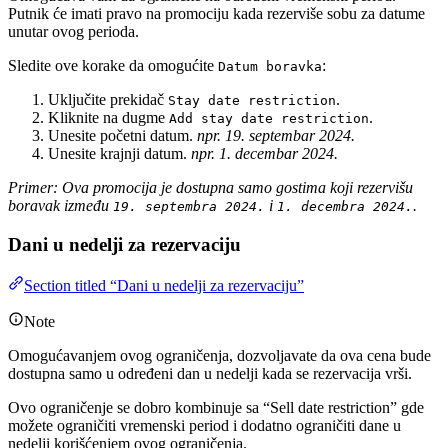
Putnik će imati pravo na promociju kada rezerviše sobu za datume
unutar ovog perioda.
Sledite ove korake da omogućite
:
Datum boravka
Uključite prekidač
.
Stay date restriction
Kliknite na dugme
.
Add stay date restriction
Unesite početni datum.
npr. 19. septembar 2024.
Unesite krajnji datum.
npr. 1. decembar 2024.
Primer: Ova promocija je dostupna samo gostima koji rezervišu
boravak između
i
.
19. septembra 2024.
1. decembra 2024.
Dani u nedelji za rezervaciju
Section titled “Dani u nedelji za rezervaciju”
Note
Omogućavanjem ovog ograničenja, dozvoljavate da ova cena bude
dostupna samo u određeni dan u nedelji kada se rezervacija vrši.
Ovo ograničenje se dobro kombinuje sa “Sell date restriction” gde
možete ograničiti vremenski period i dodatno ograničiti dane u
nedelji korišćenjem ovog ograničenja.