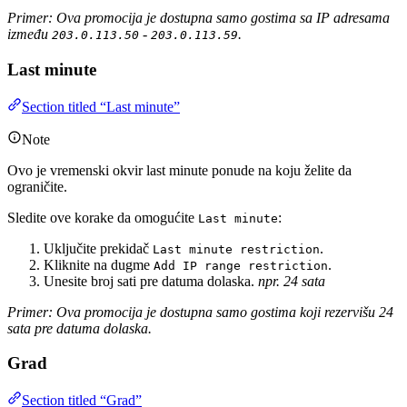
Primer: Ova promocija je dostupna samo gostima sa IP adresama
između
-
.
203.0.113.50
203.0.113.59
Last minute
Section titled “Last minute”
Note
Ovo je vremenski okvir last minute ponude na koju želite da
ograničite.
Sledite ove korake da omogućite
:
Last minute
Uključite prekidač
.
Last minute restriction
Kliknite na dugme
.
Add IP range restriction
Unesite broj sati pre datuma dolaska.
npr. 24 sata
Primer: Ova promocija je dostupna samo gostima koji rezervišu 24
sata pre datuma dolaska.
Grad
Section titled “Grad”