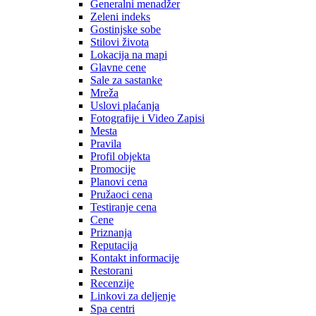
Generalni menadžer
Zeleni indeks
Gostinjske sobe
Stilovi života
Lokacija na mapi
Glavne cene
Sale za sastanke
Mreža
Uslovi plaćanja
Fotografije i Video Zapisi
Mesta
Pravila
Profil objekta
Promocije
Planovi cena
Pružaoci cena
Testiranje cena
Cene
Priznanja
Reputacija
Kontakt informacije
Restorani
Recenzije
Linkovi za deljenje
Spa centri