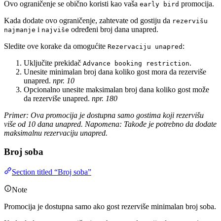
Ovo ograničenje se obično koristi kao vaša
promocija.
early bird
Kada dodate ovo ograničenje, zahtevate od gostiju da
rezervišu
i
određeni broj dana unapred.
najmanje
najviše
Sledite ove korake da omogućite
:
Rezervaciju unapred
Uključite prekidač
.
Advance booking restriction
Unesite minimalan broj dana koliko gost mora da rezerviše
unapred.
npr. 10
Opcionalno unesite maksimalan broj dana koliko gost može
da rezerviše unapred.
npr. 180
Primer: Ova promocija je dostupna samo gostima koji rezervišu
više od 10 dana unapred. Napomena: Takođe je potrebno da dodate
maksimalnu rezervaciju unapred.
Broj soba
Section titled “Broj soba”
Note
Promocija je dostupna samo ako gost rezerviše minimalan broj soba.