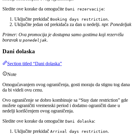
Sledite ove korake da omogućite
:
Dani rezervacije
Uključite prekidač
.
Booking days restriction
Uključite jedan od prekidača za dan u nedelji.
npr. Ponedeljak
Primer: Ova promocija je dostupna samo gostima koji rezervišu
boravak u
.
ponedeljak
Dani dolaska
Section titled “Dani dolaska”
Note
Omogućavanjem ovog ograničenja, gosti moraju da stignu tog dana
da bi videli ovu cenu.
Ovo ograničenje se dobro kombinuje sa “Stay date restriction” gde
možete ograničiti vremenski period i dodatno ograničiti dane u
nedelji korišćenjem ovog ograničenja.
Sledite ove korake da omogućite
:
Dani dolaska
Uključite prekidač
.
Arrival days restriction