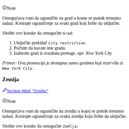
Note
Omogućava vam da ograničite na grad u kome se putnik trenutno
nalazi. Kreirajte ograničenje za svaki grad koji želite da uključite.
Sledite ove korake da omogućite
:
Grad
Uključite prekidač
.
City restriction
Počnite da kucate ime grada.
Izaberite grad iz rezultata pretrage.
npr. New York City
Primer: Ova promocija je dostupna samo gostima koji rezervišu iz
.
New York City
Zemlja
Section titled “Zemlja”
Note
Omogućava vam da ograničite na zemlju u kojoj se putnik trenutno
nalazi. Kreirajte ograničenje za svaku zemlju koju želite da uključite.
Sledite ove korake da omogućite
:
Zemlja