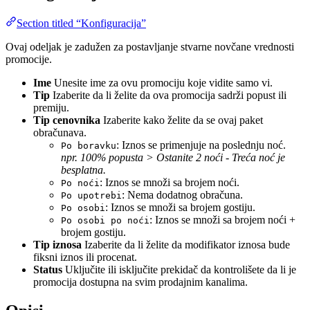
Section titled “Konfiguracija”
Ovaj odeljak je zadužen za postavljanje stvarne novčane vrednosti
promocije.
Ime
Unesite ime za ovu promociju koje vidite samo vi.
Tip
Izaberite da li želite da ova promocija sadrži popust ili
premiju.
Tip cenovnika
Izaberite kako želite da se ovaj paket
obračunava.
: Iznos se primenjuje na poslednju noć.
Po boravku
npr. 100% popusta > Ostanite 2 noći - Treća noć je
besplatna.
: Iznos se množi sa brojem noći.
Po noći
: Nema dodatnog obračuna.
Po upotrebi
: Iznos se množi sa brojem gostiju.
Po osobi
: Iznos se množi sa brojem noći +
Po osobi po noći
brojem gostiju.
Tip iznosa
Izaberite da li želite da modifikator iznosa bude
fiksni iznos ili procenat.
Status
Uključite ili isključite prekidač da kontrolišete da li je
promocija dostupna na svim prodajnim kanalima.