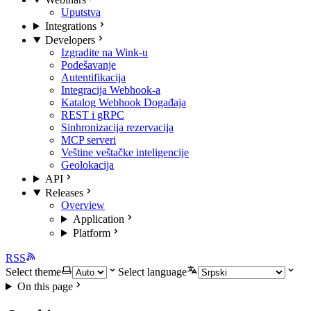
Uputstva
Integrations
Developers
Izgradite na Wink-u
Podešavanje
Autentifikacija
Integracija Webhook-a
Katalog Webhook Događaja
REST i gRPC
Sinhronizacija rezervacija
MCP serveri
Veštine veštačke inteligencije
Geolokacija
API
Releases
Overview
Application
Platform
RSS
Select theme
Select language
On this page