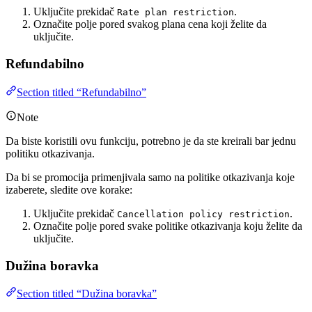
Uključite prekidač
.
Rate plan restriction
Označite polje pored svakog plana cena koji želite da
uključite.
Refundabilno
Section titled “Refundabilno”
Note
Da biste koristili ovu funkciju, potrebno je da ste kreirali bar jednu
politiku otkazivanja.
Da bi se promocija primenjivala samo na politike otkazivanja koje
izaberete, sledite ove korake:
Uključite prekidač
.
Cancellation policy restriction
Označite polje pored svake politike otkazivanja koju želite da
uključite.
Dužina boravka
Section titled “Dužina boravka”