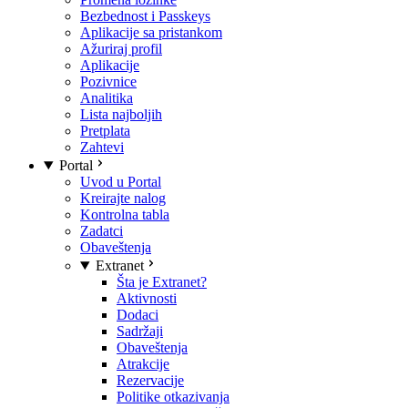
Bezbednost i Passkeys
Aplikacije sa pristankom
Ažuriraj profil
Aplikacije
Pozivnice
Analitika
Lista najboljih
Pretplata
Zahtevi
Portal
Uvod u Portal
Kreirajte nalog
Kontrolna tabla
Zadatci
Obaveštenja
Extranet
Šta je Extranet?
Aktivnosti
Dodaci
Sadržaji
Obaveštenja
Atrakcije
Rezervacije
Politike otkazivanja