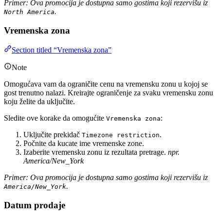
Primer: Ova promocija je dostupna samo gostima koji rezervišu iz
.
North America
Vremenska zona
Section titled “Vremenska zona”
Note
Omogućava vam da ograničite cenu na vremensku zonu u kojoj se
gost trenutno nalazi. Kreirajte ograničenje za svaku vremensku zonu
koju želite da uključite.
Sledite ove korake da omogućite
:
Vremenska zona
Uključite prekidač
.
Timezone restriction
Počnite da kucate ime vremenske zone.
Izaberite vremensku zonu iz rezultata pretrage.
npr.
America/New_York
Primer: Ova promocija je dostupna samo gostima koji rezervišu iz
.
America/New_York
Datum prodaje