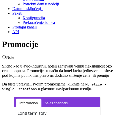
Potrebni dani u nedelji
Datumi isključenja
Paketi
Konfiguracija
Prekoračenje iznosa
Prodajni kanali
API
Promocije
Note
Slično kao u avio-industriji, hoteli zahtevaju veliku fleksibilnost oko
cena i popusta. Promocije su način da hotel kreira jedinstvene uslove
pod kojima putnik ima pravo na dodatno sniženje cene [ili premiju].
Da biste upravljali svojim promocijama, kliknite na
Monetize >
u glavnom navigacionom meniju.
Single Promotions