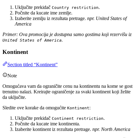
Uključite prekidač
.
Country restriction
Počnite da kucate ime zemlje.
Izaberite zemlju iz rezultata pretrage.
npr. United States of
America
Primer: Ova promocija je dostupna samo gostima koji rezervišu iz
.
United States of America
Kontinent
Section titled “Kontinent”
Note
Omogućava vam da ograničite cenu na kontinentu na kome se gost
trenutno nalazi. Kreirajte ograničenje za svaki kontinent koji želite
da uključite.
Sledite ove korake da omogućite
:
Kontinent
Uključite prekidač
.
Continent restriction
Počnite da kucate ime kontinenta.
Izaberite kontinent iz rezultata pretrage.
npr. North America