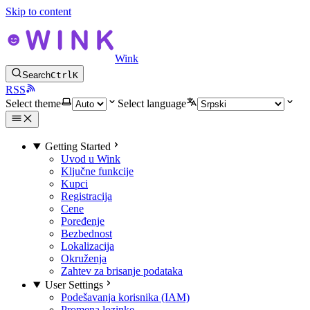
Skip to content
Wink
Search
Ctrl
K
RSS
Select theme
Select language
Getting Started
Uvod u Wink
Ključne funkcije
Kupci
Registracija
Cene
Poređenje
Bezbednost
Lokalizacija
Okruženja
Zahtev za brisanje podataka
User Settings
Podešavanja korisnika (IAM)
Promena lozinke