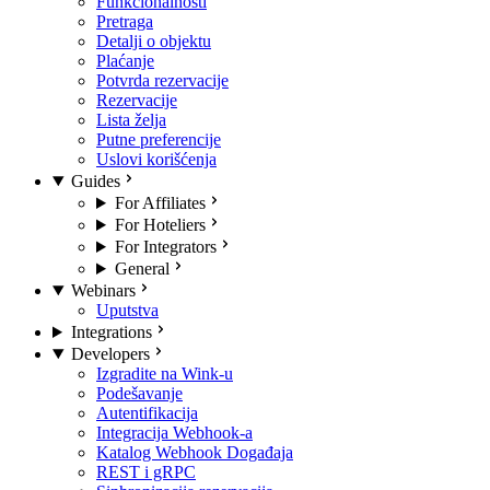
Funkcionalnosti
Pretraga
Detalji o objektu
Plaćanje
Potvrda rezervacije
Rezervacije
Lista želja
Putne preferencije
Uslovi korišćenja
Guides
For Affiliates
For Hoteliers
For Integrators
General
Webinars
Uputstva
Integrations
Developers
Izgradite na Wink-u
Podešavanje
Autentifikacija
Integracija Webhook-a
Katalog Webhook Događaja
REST i gRPC