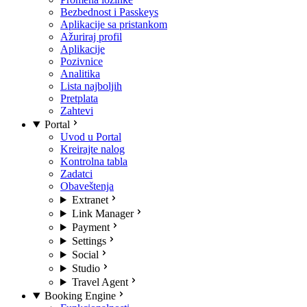
Bezbednost i Passkeys
Aplikacije sa pristankom
Ažuriraj profil
Aplikacije
Pozivnice
Analitika
Lista najboljih
Pretplata
Zahtevi
Portal
Uvod u Portal
Kreirajte nalog
Kontrolna tabla
Zadatci
Obaveštenja
Extranet
Link Manager
Payment
Settings
Social
Studio
Travel Agent
Booking Engine