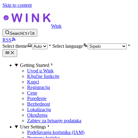
Skip to content
Wink
Search
Ctrl
K
RSS
Select theme
Select language
Getting Started
Uvod u Wink
Ključne funkcije
Kupci
Registracija
Cene
Poređenje
Bezbednost
Lokalizacija
Okruženja
Zahtev za brisanje podataka
User Settings
Podešavanja korisnika (IAM)
Promena lozinke