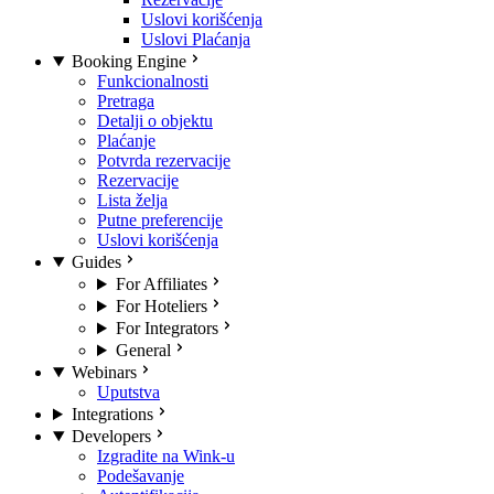
Uslovi korišćenja
Uslovi Plaćanja
Booking Engine
Funkcionalnosti
Pretraga
Detalji o objektu
Plaćanje
Potvrda rezervacije
Rezervacije
Lista želja
Putne preferencije
Uslovi korišćenja
Guides
For Affiliates
For Hoteliers
For Integrators
General
Webinars
Uputstva
Integrations
Developers
Izgradite na Wink-u
Podešavanje