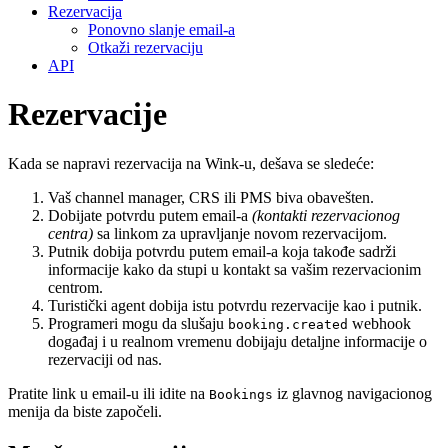
Rezervacija
Ponovno slanje email-a
Otkaži rezervaciju
API
Rezervacije
Kada se napravi rezervacija na Wink-u, dešava se sledeće:
Vaš channel manager, CRS ili PMS biva obavešten.
Dobijate potvrdu putem email-a
(kontakti rezervacionog
centra)
sa linkom za upravljanje novom rezervacijom.
Putnik dobija potvrdu putem email-a koja takođe sadrži
informacije kako da stupi u kontakt sa vašim rezervacionim
centrom.
Turistički agent dobija istu potvrdu rezervacije kao i putnik.
Programeri mogu da slušaju
webhook
booking.created
događaj i u realnom vremenu dobijaju detaljne informacije o
rezervaciji od nas.
Pratite link u email-u ili idite na
iz glavnog navigacionog
Bookings
menija da biste započeli.