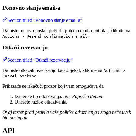
Ponovno slanje email-a
Section titled “Ponovno slanje email-a”
Da biste ponovo poslali potvrdu putem email-a putniku, kliknite na
.
Actions > Resend confirmation email
Otkaži rezervaciju
Section titled “Otkaži rezervaciju”
Da biste otkazali rezervaciju kao objekat, kliknite na
Actions >
.
Cancel booking
Prikazaće se iskačući prozor koji vam omogućava da:
Izaberete tip otkazivanja.
npr. Pogrešni datumi
Unesete razlog otkazivanja.
Ovaj taster prati pravila vaše politike otkazivanja i stoga neće uvek
biti dostupan.
API