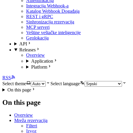
Autentifikacija
Integracija Webhook-a
Katalog Webhook Događaja
REST i gRPC
Sinhronizacija rezervacija
MCP serveri
Veštine veštačke inteligencije
Geolokacija
API
Releases
Overview
Application
Platform
RSS
Select theme
Select language
On this page
On this page
Overview
Mreža rezervacija
Filteri
Izvoz