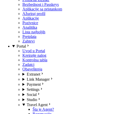
Bezbednost i Passkeys
Aplikacije sa pristankom
Ažuriraj profil
Aplikacije
Pozivnice
Analitika
Lista najboljih
Pretplata
Zahtevi
Portal
Uvod u Portal
Kreirajte nalog
Kontrolna tabla
Zadatci
Obaveštenja
Extranet
Link Manager
Payment
Settings
Social
Studio
Travel Agent
Šta je Agent?
Rezervacije