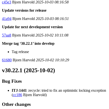
c45e3
Bjorn Harvold
2025-10-03 08:16:58
Update versions for release
41a94
Bjorn Harvold
2025-10-03 08:16:51
Update for next development version
57aa8
Bjorn Harvold
2025-10-02 10:11:08
Merge tag ‘30.22.1’ into develop
Tag release
61680
Bjorn Harvold
2025-10-02 10:10:29
v30.22.1 (2025-10-02)
Bug Fixes
ITJ-1441
:recycle: tried to fix an optimistic locking exception
(
cc186
Bjorn Harvold)
Other changes