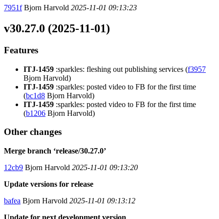
7951f
Bjorn Harvold
2025-11-01 09:13:23
v30.27.0 (2025-11-01)
Features
ITJ-1459
:sparkles: fleshing out publishing services (
f3957
Bjorn Harvold)
ITJ-1459
:sparkles: posted video to FB for the first time
(
bc1d8
Bjorn Harvold)
ITJ-1459
:sparkles: posted video to FB for the first time
(
b1206
Bjorn Harvold)
Other changes
Merge branch ‘release/30.27.0’
12cb9
Bjorn Harvold
2025-11-01 09:13:20
Update versions for release
bafea
Bjorn Harvold
2025-11-01 09:13:12
Update for next development version