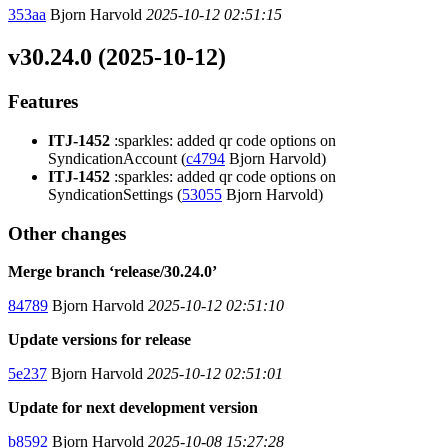
353aa
Bjorn Harvold
2025-10-12 02:51:15
v30.24.0 (2025-10-12)
Features
ITJ-1452
:sparkles: added qr code options on
SyndicationAccount (
c4794
Bjorn Harvold)
ITJ-1452
:sparkles: added qr code options on
SyndicationSettings (
53055
Bjorn Harvold)
Other changes
Merge branch ‘release/30.24.0’
84789
Bjorn Harvold
2025-10-12 02:51:10
Update versions for release
5e237
Bjorn Harvold
2025-10-12 02:51:01
Update for next development version
b8592
Bjorn Harvold
2025-10-08 15:27:28