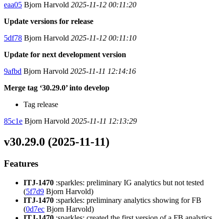
eaa05
Bjorn Harvold
2025-11-12 00:11:20
Update versions for release
5df78
Bjorn Harvold
2025-11-12 00:11:10
Update for next development version
9afbd
Bjorn Harvold
2025-11-11 12:14:16
Merge tag ‘30.29.0’ into develop
Tag release
85c1e
Bjorn Harvold
2025-11-11 12:13:29
v30.29.0 (2025-11-11)
Features
ITJ-1470
:sparkles: preliminary IG analytics but not tested
(
5f7d9
Bjorn Harvold)
ITJ-1470
:sparkles: preliminary analytics showing for FB
(
0d7ec
Bjorn Harvold)
ITJ-1470
:sparkles: created the first version of a FB analytics