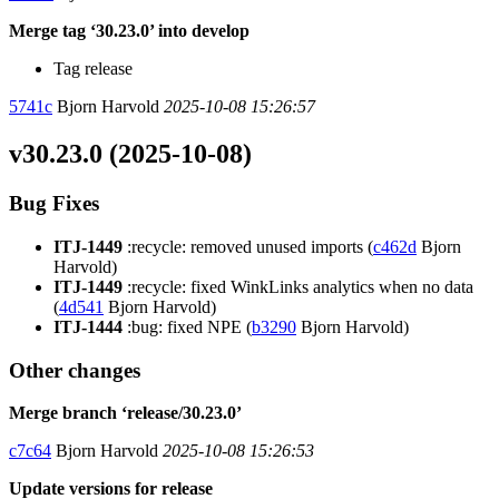
Merge tag ‘30.23.0’ into develop
Tag release
5741c
Bjorn Harvold
2025-10-08 15:26:57
v30.23.0 (2025-10-08)
Bug Fixes
ITJ-1449
:recycle: removed unused imports (
c462d
Bjorn
Harvold)
ITJ-1449
:recycle: fixed WinkLinks analytics when no data
(
4d541
Bjorn Harvold)
ITJ-1444
:bug: fixed NPE (
b3290
Bjorn Harvold)
Other changes
Merge branch ‘release/30.23.0’
c7c64
Bjorn Harvold
2025-10-08 15:26:53
Update versions for release