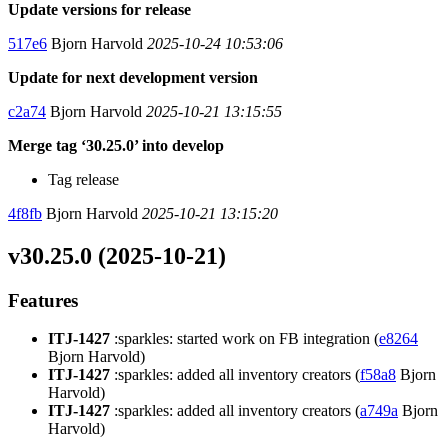
Update versions for release
517e6
Bjorn Harvold
2025-10-24 10:53:06
Update for next development version
c2a74
Bjorn Harvold
2025-10-21 13:15:55
Merge tag ‘30.25.0’ into develop
Tag release
4f8fb
Bjorn Harvold
2025-10-21 13:15:20
v30.25.0 (2025-10-21)
Features
ITJ-1427
:sparkles: started work on FB integration (
e8264
Bjorn Harvold)
ITJ-1427
:sparkles: added all inventory creators (
f58a8
Bjorn
Harvold)
ITJ-1427
:sparkles: added all inventory creators (
a749a
Bjorn
Harvold)