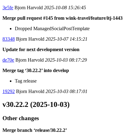
3e5fe
Bjorn Harvold
2025-10-08 15:26:45
Merge pull request #145 from wink-travel/feature/itj-1443
Dropped ManagedSocialPostTemplate
83348
Bjorn Harvold
2025-10-07 14:15:21
Update for next development version
de70e
Bjorn Harvold
2025-10-03 08:17:29
Merge tag ‘30.22.2’ into develop
Tag release
19292
Bjorn Harvold
2025-10-03 08:17:01
v30.22.2 (2025-10-03)
Other changes
Merge branch ‘release/30.22.2’