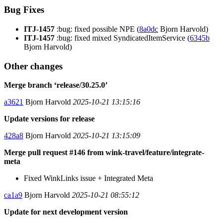
Bug Fixes
ITJ-1457
:bug: fixed possible NPE (
8a0dc
Bjorn Harvold)
ITJ-1457
:bug: fixed mixed SyndicatedItemService (
6345b
Bjorn Harvold)
Other changes
Merge branch ‘release/30.25.0’
a3621
Bjorn Harvold
2025-10-21 13:15:16
Update versions for release
428a8
Bjorn Harvold
2025-10-21 13:15:09
Merge pull request #146 from wink-travel/feature/integrate-
meta
Fixed WinkLinks issue + Integrated Meta
ca1a9
Bjorn Harvold
2025-10-21 08:55:12
Update for next development version