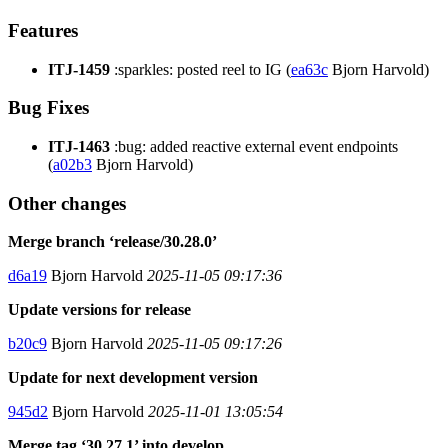
Features
ITJ-1459
:sparkles: posted reel to IG (
ea63c
Bjorn Harvold)
Bug Fixes
ITJ-1463
:bug: added reactive external event endpoints
(
a02b3
Bjorn Harvold)
Other changes
Merge branch ‘release/30.28.0’
d6a19
Bjorn Harvold
2025-11-05 09:17:36
Update versions for release
b20c9
Bjorn Harvold
2025-11-05 09:17:26
Update for next development version
945d2
Bjorn Harvold
2025-11-01 13:05:54
Merge tag ‘30.27.1’ into develop