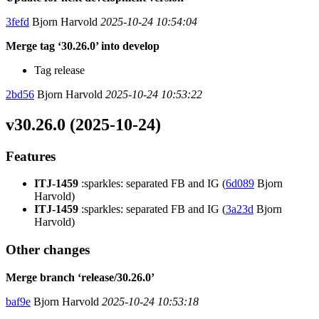
3fefd
Bjorn Harvold
2025-10-24 10:54:04
Merge tag ‘30.26.0’ into develop
Tag release
2bd56
Bjorn Harvold
2025-10-24 10:53:22
v30.26.0 (2025-10-24)
Features
ITJ-1459
:sparkles: separated FB and IG (
6d089
Bjorn
Harvold)
ITJ-1459
:sparkles: separated FB and IG (
3a23d
Bjorn
Harvold)
Other changes
Merge branch ‘release/30.26.0’
baf9e
Bjorn Harvold
2025-10-24 10:53:18