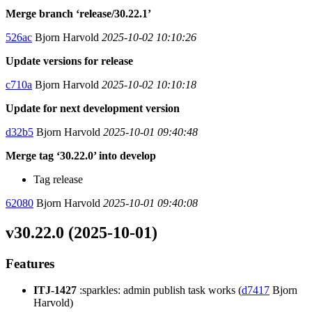
Merge branch ‘release/30.22.1’
526ac
Bjorn Harvold
2025-10-02 10:10:26
Update versions for release
c710a
Bjorn Harvold
2025-10-02 10:10:18
Update for next development version
d32b5
Bjorn Harvold
2025-10-01 09:40:48
Merge tag ‘30.22.0’ into develop
Tag release
62080
Bjorn Harvold
2025-10-01 09:40:08
v30.22.0 (2025-10-01)
Features
ITJ-1427
:sparkles: admin publish task works (
d7417
Bjorn
Harvold)