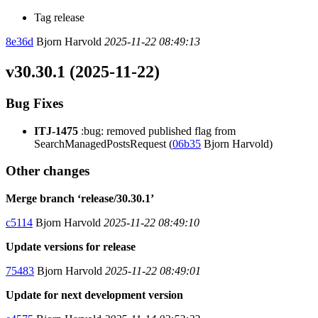
Tag release
8e36d
Bjorn Harvold
2025-11-22 08:49:13
v30.30.1 (2025-11-22)
Bug Fixes
ITJ-1475
:bug: removed published flag from
SearchManagedPostsRequest (
06b35
Bjorn Harvold)
Other changes
Merge branch ‘release/30.30.1’
c5114
Bjorn Harvold
2025-11-22 08:49:10
Update versions for release
75483
Bjorn Harvold
2025-11-22 08:49:01
Update for next development version