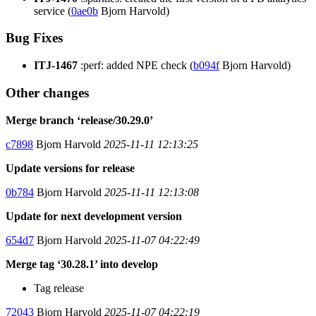
service (
0ae0b
Bjorn Harvold)
Bug Fixes
ITJ-1467
:perf: added NPE check (
b094f
Bjorn Harvold)
Other changes
Merge branch ‘release/30.29.0’
c7898
Bjorn Harvold
2025-11-11 12:13:25
Update versions for release
0b784
Bjorn Harvold
2025-11-11 12:13:08
Update for next development version
654d7
Bjorn Harvold
2025-11-07 04:22:49
Merge tag ‘30.28.1’ into develop
Tag release
72043
Bjorn Harvold
2025-11-07 04:22:19