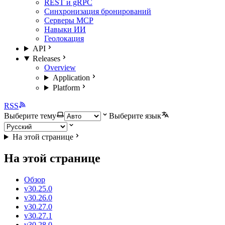
REST и gRPC
Синхронизация бронирований
Серверы MCP
Навыки ИИ
Геолокация
API
Releases
Overview
Application
Platform
RSS
Выберите тему
Выберите язык
На этой странице
На этой странице
Обзор
v30.25.0
v30.26.0
v30.27.0
v30.27.1
v30.28.0