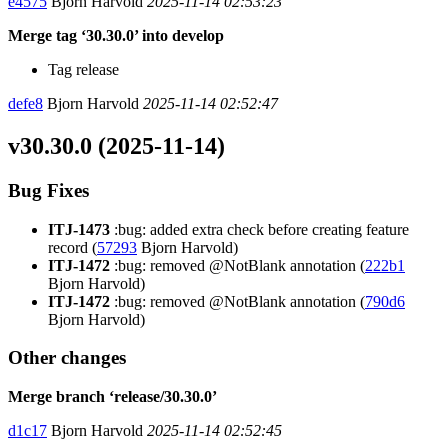
e4575
Bjorn Harvold
2025-11-14 02:53:23
Merge tag ‘30.30.0’ into develop
Tag release
defe8
Bjorn Harvold
2025-11-14 02:52:47
v30.30.0 (2025-11-14)
Bug Fixes
ITJ-1473
:bug: added extra check before creating feature
record (
57293
Bjorn Harvold)
ITJ-1472
:bug: removed @NotBlank annotation (
222b1
Bjorn Harvold)
ITJ-1472
:bug: removed @NotBlank annotation (
790d6
Bjorn Harvold)
Other changes
Merge branch ‘release/30.30.0’
d1c17
Bjorn Harvold
2025-11-14 02:52:45