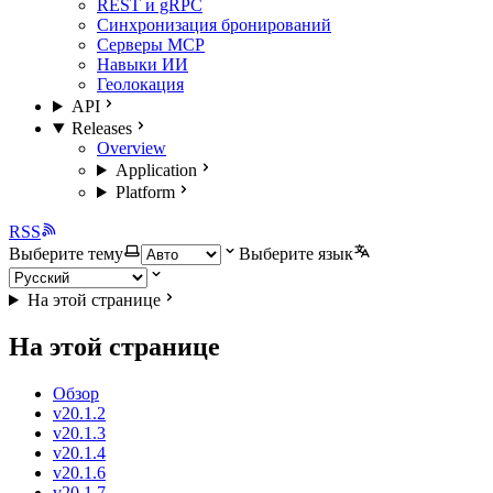
REST и gRPC
Синхронизация бронирований
Серверы MCP
Навыки ИИ
Геолокация
API
Releases
Overview
Application
Platform
RSS
Выберите тему
Выберите язык
На этой странице
На этой странице
Обзор
v20.1.2
v20.1.3
v20.1.4
v20.1.6
v20.1.7