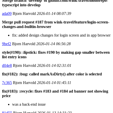
Merge branch ‘develop’ of github.com:wink-travel/monorepo-
typescript into develop
ada09
Bjorn Harvold
2026-01-14 08:07:39
Merge pull request #187 from wink-travel/feature/login-screen-
changes-and-builtin-browser
fix: added design changes for login screen and in app browser
9bef2
Bjorn Harvold
2026-01-14 06:56:28
style(#190): :lipstick: fixes #190 by making gap smaller between
list entry icons
d04e8
Bjorn Harvold
2026-01-14 02:31:01
fix(#182): :bug: called markAsDirty() after color is selected
7c365
Bjorn Harvold
2026-01-14 01:45:11
fix(#183): :recycle: fixes #183 and #184 ad banner not showing
price
was a back-end issue
81d55
Bjorn Harvold
2026-01-13 14:31:23