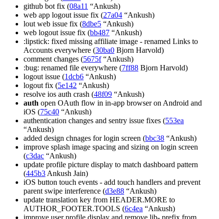
github bot fix (
08a11
“Ankush)
web app logout issue fix (
27a04
“Ankush)
lout web issue fix (
8dbe5
“Ankush)
web logout issue fix (
bb487
“Ankush)
:lipstick: fixed missing affiliate image - renamed Links to
Accounts everywhere (
30ba0
Bjorn Harvold)
comment changes (
5675f
“Ankush)
:bug: renamed file everywhere (
7ff88
Bjorn Harvold)
logout issue (
1dcb6
“Ankush)
logout fix (
5e142
“Ankush)
resolve ios auth crash (
48f09
“Ankush)
auth
open OAuth flow in in-app browser on Android and
iOS (
75c40
“Ankush)
authentication changes and sentry issue fixes (
553ea
“Ankush)
added design chnages for login screen (
bbc38
“Ankush)
improve splash image spacing and sizing on login screen
(
c3dac
“Ankush)
update profile picture display to match dashboard pattern
(
445b3
Ankush Jain)
iOS button touch events - add touch handlers and prevent
parent swipe interference (
d3e88
“Ankush)
update translation key from HEADER.MORE to
AUTHOR_FOOTER.TOOLS (
6c4ea
“Ankush)
improve user profile display and remove lib- prefix from