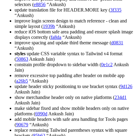
selectors (
e8856
“Ankush)
update translation file for HEADER.MORE key (
3f335
“Ankush)
improve login screen design to match reference - clean and
simple layout (
1939b
“Ankush)
reduce iOS bottom safe area padding and ensure splash image
displays correctly (
fa8da
“Ankush)
improve spacing and update third theme message (
d0831
“Ankush)
styles
update CSS variable syntax to Tailwind v4 format
(
50863
Ankush Jain)
constrain profile dropdown to sidebar width (
0e1c2
Ankush
Jain)
remove excessive top padding after header on mobile app
(
a26b5
“Ankush)
update header sticky positioning to use bracket syntax (
9d126
Ankush Jain)
show merchandise header only on native platforms (
234d1
Ankush Jain)
make sidebar fixed and show mobile headers only on native
platforms (
6990d
Ankush Jain)
add mobile headers with safe area handling for Tools pages
(
90679
“Ankush)
replace remaining Tailwind parentheses syntax with square
brackets (
85b62
“Ankush)