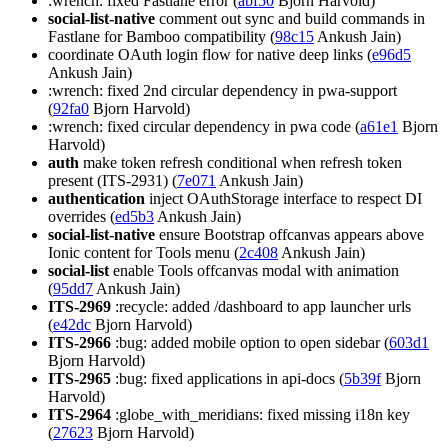
:wrench: fixed Fastlane error (
abf50
Bjorn Harvold)
social-list-native
comment out sync and build commands in
Fastlane for Bamboo compatibility (
98c15
Ankush Jain)
coordinate OAuth login flow for native deep links (
e96d5
Ankush Jain)
:wrench: fixed 2nd circular dependency in pwa-support
(
92fa0
Bjorn Harvold)
:wrench: fixed circular dependency in pwa code (
a61e1
Bjorn
Harvold)
auth
make token refresh conditional when refresh token
present (ITS-2931) (
7e071
Ankush Jain)
authentication
inject OAuthStorage interface to respect DI
overrides (
ed5b3
Ankush Jain)
social-list-native
ensure Bootstrap offcanvas appears above
Ionic content for Tools menu (
2c408
Ankush Jain)
social-list
enable Tools offcanvas modal with animation
(
95dd7
Ankush Jain)
ITS-2969
:recycle: added /dashboard to app launcher urls
(
e42dc
Bjorn Harvold)
ITS-2966
:bug: added mobile option to open sidebar (
603d1
Bjorn Harvold)
ITS-2965
:bug: fixed applications in api-docs (
5b39f
Bjorn
Harvold)
ITS-2964
:globe_with_meridians: fixed missing i18n key
(
27623
Bjorn Harvold)