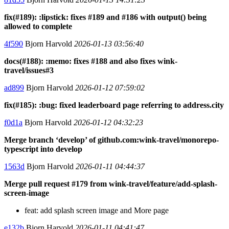
fix(#189): :lipstick: fixes #189 and #186 with output() being
allowed to complete
4f590
Bjorn Harvold
2026-01-13 03:56:40
docs(#188): :memo: fixes #188 and also fixes wink-
travel/issues#3
ad899
Bjorn Harvold
2026-01-12 07:59:02
fix(#185): :bug: fixed leaderboard page referring to address.city
f0d1a
Bjorn Harvold
2026-01-12 04:32:23
Merge branch ‘develop’ of github.com:wink-travel/monorepo-
typescript into develop
1563d
Bjorn Harvold
2026-01-11 04:44:37
Merge pull request #179 from wink-travel/feature/add-splash-
screen-image
feat: add splash screen image and More page
e132b
Bjorn Harvold
2026-01-11 04:41:47