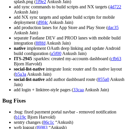
splash.png (
1f9e2
Ankush Jain)
add sync commands to build scripts and NX targets (
4d722
Ankush Jain)
add NX sync targets and update build scripts for mobile
deployment (
d9f4c
Ankush Jain)
add production lanes for App Store and Play Store (
dac35
Ankush Jain)
separate Fastlane DEV and PROD lanes with mobile build
integration (
8f8fd
Ankush Jain)
native
implement OAuth deep linking and update Android
build configuration (
a5f00
Ankush Jain)
ITS-2945
:sparkles: created my-accounts dashboard (
cfb63
Bjorn Harvold)
social-list-native
integrate Ionic router and fix native layout
(
b5a3a
Ankush Jain)
social-list-native
add author dashboard route (
855a0
Ankush
Jain)
add login + linktree-style pages (
33caa
Ankush Jain)
Bug Fixes
:bug: fixed payment portal navbar - removed notification
(
b119c
Bjorn Harvold)
sentry changes (
86c1c
“Ankush)
web logout (
f6983
“Ankush)