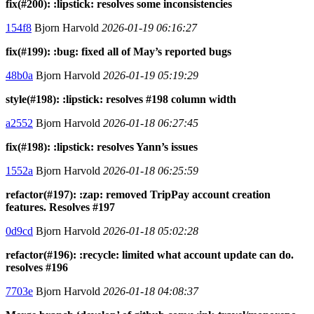
fix(#200): :lipstick: resolves some inconsistencies
154f8
Bjorn Harvold
2026-01-19 06:16:27
fix(#199): :bug: fixed all of May’s reported bugs
48b0a
Bjorn Harvold
2026-01-19 05:19:29
style(#198): :lipstick: resolves #198 column width
a2552
Bjorn Harvold
2026-01-18 06:27:45
fix(#198): :lipstick: resolves Yann’s issues
1552a
Bjorn Harvold
2026-01-18 06:25:59
refactor(#197): :zap: removed TripPay account creation
features. Resolves #197
0d9cd
Bjorn Harvold
2026-01-18 05:02:28
refactor(#196): :recycle: limited what account update can do.
resolves #196
7703e
Bjorn Harvold
2026-01-18 04:08:37