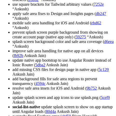
use square brackets for Tailwind arbitrary values (
7252e
“Ankush)
apply safe area fixes to Design and Insights pages (
db247
“Ankush)
mobile safe area handling for iOS and Android (
ebd62
“Ankush)
prevent splash screen purple background from showing on
create account page (native app only) (
59275
“Ankush)
splash screen background color and safe area coverage (
d6eea
“Ankush)
improve safe area handling for native app on all devices
(
fb92b
Ankush Jain)
update native app bootstrap to use Angular Router instead of
Ionic Router (
5dba2
Ankush Jain)
add missing CSS files for design page in native app (
5c129
Ankush Jain)
add background fills for safe area regions to prevent
transparency (
4594c
Ankush Jain)
resolve safe area insets for iOS and Android (
9b752
Ankush
Jain)
update splash screen and app icons to use splash.png (
5cef9
Ankush Jain)
social-list-native
update splash screen to show on app startup
until Angular loads (
80d4a
Ankush Jain)