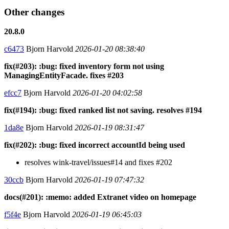
Other changes
20.8.0
c6473
Bjorn Harvold
2026-01-20 08:38:40
fix(#203): :bug: fixed inventory form not using
ManagingEntityFacade. fixes #203
efcc7
Bjorn Harvold
2026-01-20 04:02:58
fix(#194): :bug: fixed ranked list not saving. resolves #194
1da8e
Bjorn Harvold
2026-01-19 08:31:47
fix(#202): :bug: fixed incorrect accountId being used
resolves wink-travel/issues#14 and fixes #202
30ccb
Bjorn Harvold
2026-01-19 07:47:32
docs(#201): :memo: added Extranet video on homepage
f5f4e
Bjorn Harvold
2026-01-19 06:45:03