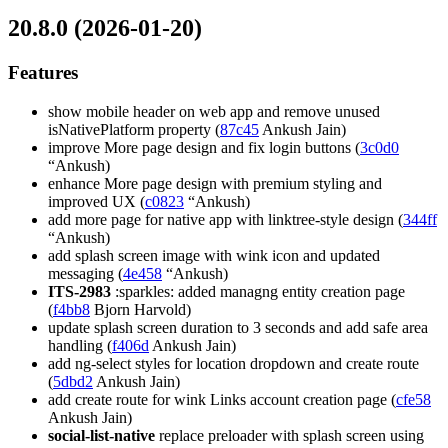
20.8.0 (2026-01-20)
Features
show mobile header on web app and remove unused
isNativePlatform property (
87c45
Ankush Jain)
improve More page design and fix login buttons (
3c0d0
“Ankush)
enhance More page design with premium styling and
improved UX (
c0823
“Ankush)
add more page for native app with linktree-style design (
344ff
“Ankush)
add splash screen image with wink icon and updated
messaging (
4e458
“Ankush)
ITS-2983
:sparkles: added managng entity creation page
(
f4bb8
Bjorn Harvold)
update splash screen duration to 3 seconds and add safe area
handling (
f406d
Ankush Jain)
add ng-select styles for location dropdown and create route
(
5dbd2
Ankush Jain)
add create route for wink Links account creation page (
cfe58
Ankush Jain)
social-list-native
replace preloader with splash screen using