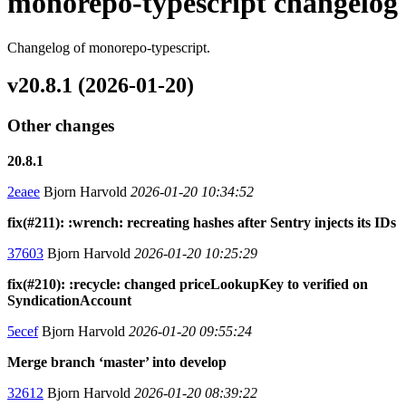
monorepo-typescript changelog
Changelog of monorepo-typescript.
v20.8.1 (2026-01-20)
Other changes
20.8.1
2eaee
Bjorn Harvold
2026-01-20 10:34:52
fix(#211): :wrench: recreating hashes after Sentry injects its IDs
37603
Bjorn Harvold
2026-01-20 10:25:29
fix(#210): :recycle: changed priceLookupKey to verified on
SyndicationAccount
5ecef
Bjorn Harvold
2026-01-20 09:55:24
Merge branch ‘master’ into develop
32612
Bjorn Harvold
2026-01-20 08:39:22