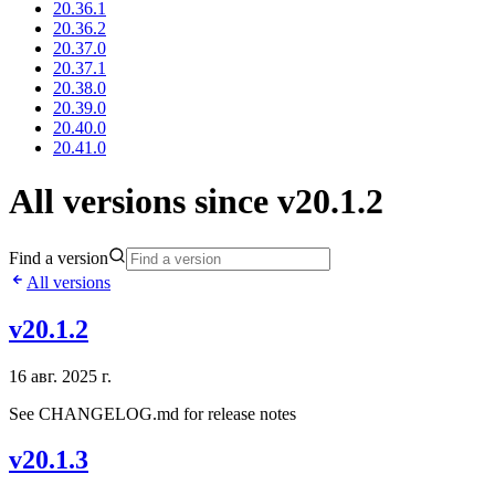
20.36.1
20.36.2
20.37.0
20.37.1
20.38.0
20.39.0
20.40.0
20.41.0
All versions since v20.1.2
Find a version
All versions
v20.1.2
16 авг. 2025 г.
See CHANGELOG.md for release notes
v20.1.3