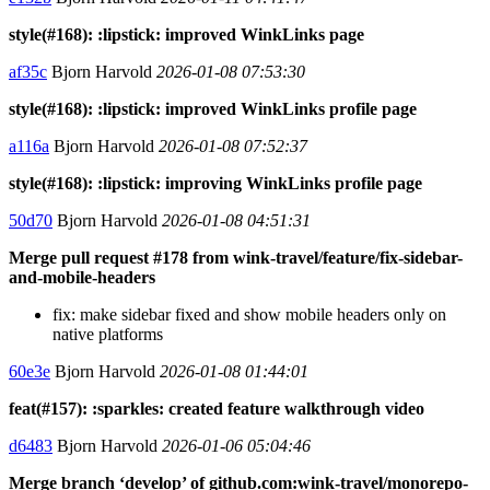
style(#168): :lipstick: improved WinkLinks page
af35c
Bjorn Harvold
2026-01-08 07:53:30
style(#168): :lipstick: improved WinkLinks profile page
a116a
Bjorn Harvold
2026-01-08 07:52:37
style(#168): :lipstick: improving WinkLinks profile page
50d70
Bjorn Harvold
2026-01-08 04:51:31
Merge pull request #178 from wink-travel/feature/fix-sidebar-
and-mobile-headers
fix: make sidebar fixed and show mobile headers only on
native platforms
60e3e
Bjorn Harvold
2026-01-08 01:44:01
feat(#157): :sparkles: created feature walkthrough video
d6483
Bjorn Harvold
2026-01-06 05:04:46
Merge branch ‘develop’ of github.com:wink-travel/monorepo-