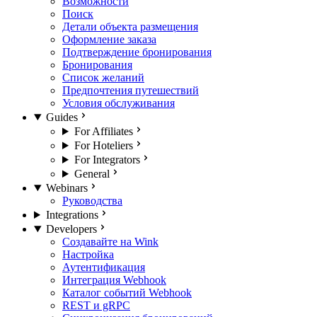
Возможности
Поиск
Детали объекта размещения
Оформление заказа
Подтверждение бронирования
Бронирования
Список желаний
Предпочтения путешествий
Условия обслуживания
Guides
For Affiliates
For Hoteliers
For Integrators
General
Webinars
Руководства
Integrations
Developers
Создавайте на Wink
Настройка
Аутентификация
Интеграция Webhook
Каталог событий Webhook
REST и gRPC