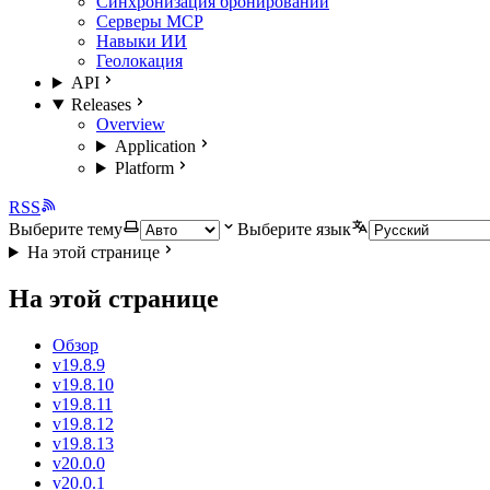
Синхронизация бронирований
Серверы MCP
Навыки ИИ
Геолокация
API
Releases
Overview
Application
Platform
RSS
Выберите тему
Выберите язык
На этой странице
На этой странице
Обзор
v19.8.9
v19.8.10
v19.8.11
v19.8.12
v19.8.13
v20.0.0
v20.0.1