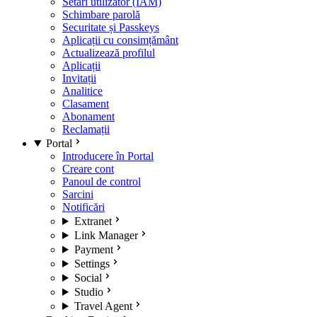
Setări utilizator (IAM)
Schimbare parolă
Securitate și Passkeys
Aplicații cu consimțământ
Actualizează profilul
Aplicații
Invitații
Analitice
Clasament
Abonament
Reclamații
Portal
Introducere în Portal
Creare cont
Panoul de control
Sarcini
Notificări
Extranet
Link Manager
Payment
Settings
Social
Studio
Travel Agent