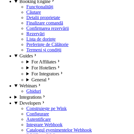
Booking Engine
Funcționalități
Căutare
Detalii proprietate
Finalizare comandă
Confirmarea rezervării
Rezervări
Lista de dorințe
Preferințe de Călătorie
Termeni și condiții
Guides
For Affiliates
For Hoteliers
For Integrators
General
Webinars
Ghiduri
Integrations
Developers
Construiește pe Wink
Configurare
Autentificare
Integrare Webhook
Catalogul evenimentelor Webhook