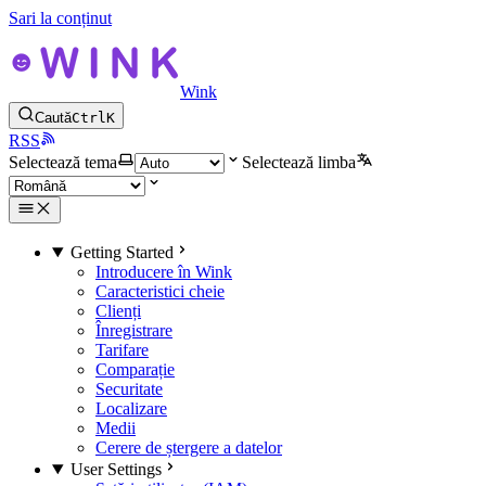
Sari la conținut
Wink
Caută
Ctrl
K
RSS
Selectează tema
Selectează limba
Getting Started
Introducere în Wink
Caracteristici cheie
Clienți
Înregistrare
Tarifare
Comparație
Securitate
Localizare
Medii
Cerere de ștergere a datelor
User Settings