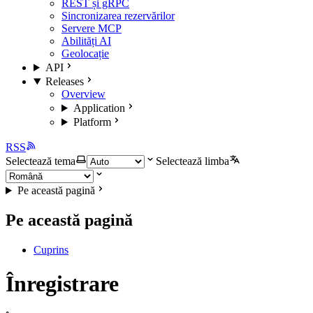
REST și gRPC
Sincronizarea rezervărilor
Servere MCP
Abilități AI
Geolocație
API
Releases
Overview
Application
Platform
RSS
Selectează tema
Selectează limba
Pe această pagină
Pe această pagină
Cuprins
Înregistrare