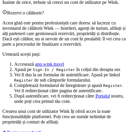
Înainte de orice, trebuie să creezi un cont de utilizator pe Wink.
Rezervi o călătorie?
Acest ghid este pentru profesioniștii care doresc să lucreze cu
inventarul de călătorii Wink — hotelieri, agenți de turism, afiliați și
alți parteneri care gestionează rezervări, proprietăți și distribuție.
Dacă ești călător, nu ai nevoie de un cont în prealabil: îl vei crea ca
parte a procesului de finalizare a rezervării.
Urmează acești pași:
Accesează
app.wink.travel
Apasă pe
în colțul din dreapta sus
Sign-In / Register
Vei fi dus la un formular de autentificare. Apasă pe linkul
de sub câmpurile formularului.
Register
Completează formularul de înregistrare și apasă
.
Register
Vei fi redirecționat către pagina de autentificare.
După autentificare, vei fi redirecționat către
Portalul
nostru,
unde poți crea primul tău cont.
Crearea unui cont de utilizator Wink îți oferă acces la toate
funcționalitățile platformei. Poți crea un număr nelimitat de
proprietăți și conturi de afiliați.