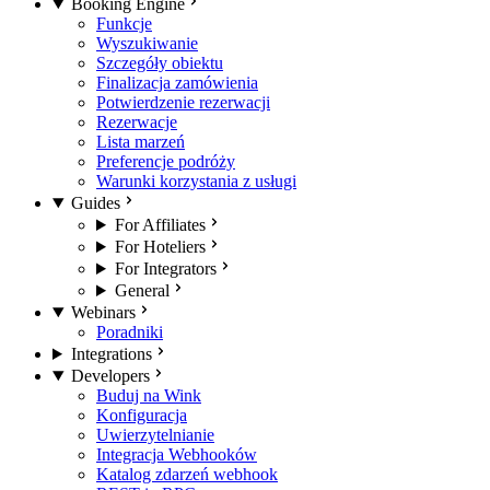
Booking Engine
Funkcje
Wyszukiwanie
Szczegóły obiektu
Finalizacja zamówienia
Potwierdzenie rezerwacji
Rezerwacje
Lista marzeń
Preferencje podróży
Warunki korzystania z usługi
Guides
For Affiliates
For Hoteliers
For Integrators
General
Webinars
Poradniki
Integrations
Developers
Buduj na Wink
Konfiguracja
Uwierzytelnianie
Integracja Webhooków
Katalog zdarzeń webhook