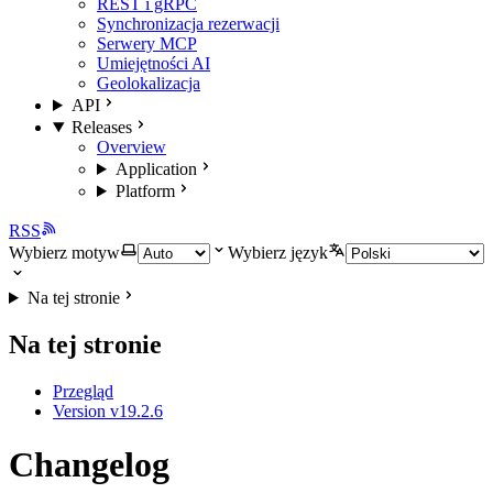
REST i gRPC
Synchronizacja rezerwacji
Serwery MCP
Umiejętności AI
Geolokalizacja
API
Releases
Overview
Application
Platform
RSS
Wybierz motyw
Wybierz język
Na tej stronie
Na tej stronie
Przegląd
Version v19.2.6
Changelog