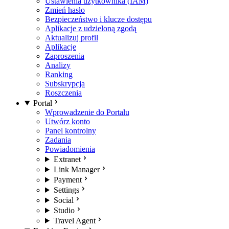
Ustawienia użytkownika (IAM)
Zmień hasło
Bezpieczeństwo i klucze dostępu
Aplikacje z udzieloną zgodą
Aktualizuj profil
Aplikacje
Zaproszenia
Analizy
Ranking
Subskrypcja
Roszczenia
Portal
Wprowadzenie do Portalu
Utwórz konto
Panel kontrolny
Zadania
Powiadomienia
Extranet
Link Manager
Payment
Settings
Social
Studio
Travel Agent