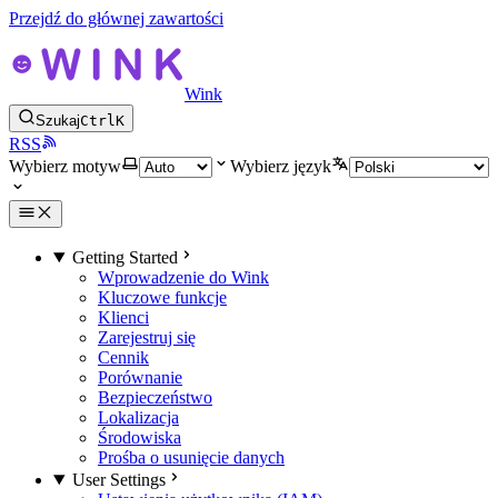
Przejdź do głównej zawartości
Wink
Szukaj
Ctrl
K
RSS
Wybierz motyw
Wybierz język
Getting Started
Wprowadzenie do Wink
Kluczowe funkcje
Klienci
Zarejestruj się
Cennik
Porównanie
Bezpieczeństwo
Lokalizacja
Środowiska
Prośba o usunięcie danych
User Settings