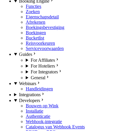
Booking Engine
Functies
Zoeken
Eigenschapsdetail
Afrekenen
Boekingsbevestiging
Boekingen
Bucketlist
Reisvoorkeuren
Servicevoorwaarden
Guides
For Affiliates
For Hoteliers
For Integrators
General
Webinars
Handleidingen
Integrations
Developers
Bouwen op Wink
Installatie
Authenticatie
Webhook-integratie
Catalogus van Webhook Events