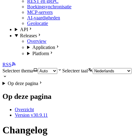
REST en gRPC
Boekingsynchronisatie
MCP-servers
AI-vaardigheden
Geolocatie
API
Releases
Overview
Application
Platform
RSS
Selecteer thema
Selecteer taal
Op deze pagina
Op deze pagina
Overzicht
Version v30.9.11
Changelog