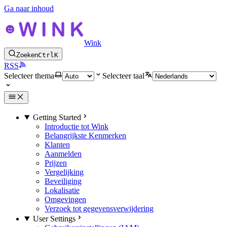
Ga naar inhoud
Wink
Zoeken
Ctrl
K
RSS
Selecteer thema
Selecteer taal
Getting Started
Introductie tot Wink
Belangrijkste Kenmerken
Klanten
Aanmelden
Prijzen
Vergelijking
Beveiliging
Lokalisatie
Omgevingen
Verzoek tot gegevensverwijdering
User Settings