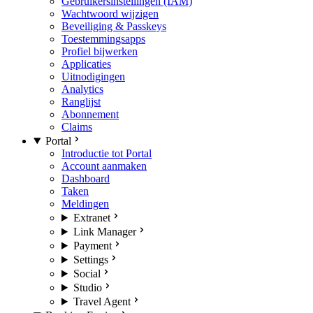
Gebruikersinstellingen (IAM)
Wachtwoord wijzigen
Beveiliging & Passkeys
Toestemmingsapps
Profiel bijwerken
Applicaties
Uitnodigingen
Analytics
Ranglijst
Abonnement
Claims
Portal
Introductie tot Portal
Account aanmaken
Dashboard
Taken
Meldingen
Extranet
Link Manager
Payment
Settings
Social
Studio
Travel Agent