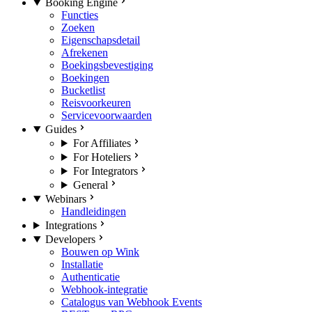
Booking Engine
Functies
Zoeken
Eigenschapsdetail
Afrekenen
Boekingsbevestiging
Boekingen
Bucketlist
Reisvoorkeuren
Servicevoorwaarden
Guides
For Affiliates
For Hoteliers
For Integrators
General
Webinars
Handleidingen
Integrations
Developers
Bouwen op Wink
Installatie
Authenticatie
Webhook-integratie
Catalogus van Webhook Events