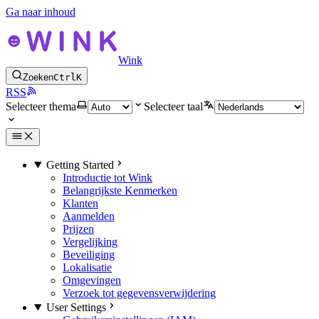
Ga naar inhoud
Wink
Zoeken
Ctrl
K
RSS
Selecteer thema
Selecteer taal
Getting Started
Introductie tot Wink
Belangrijkste Kenmerken
Klanten
Aanmelden
Prijzen
Vergelijking
Beveiliging
Lokalisatie
Omgevingen
Verzoek tot gegevensverwijdering
User Settings