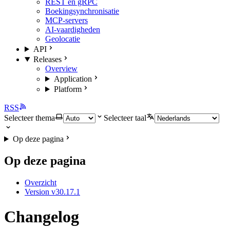
REST en gRPC
Boekingsynchronisatie
MCP-servers
AI-vaardigheden
Geolocatie
API
Releases
Overview
Application
Platform
RSS
Selecteer thema
Selecteer taal
Op deze pagina
Op deze pagina
Overzicht
Version v30.17.1
Changelog