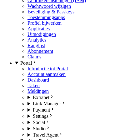
Gebruikersinstellingen (IAM)
Wachtwoord wijzigen
Beveiliging & Passkeys
Toestemmingsapps
Profiel bijwerken
Applicaties
Uitnodigingen
Analytics
Ranglijst
Abonnement
Claims
Portal
Introductie tot Portal
Account aanmaken
Dashboard
Taken
Meldingen
Extranet
Link Manager
Payment
Settings
Social
Studio
Travel Agent