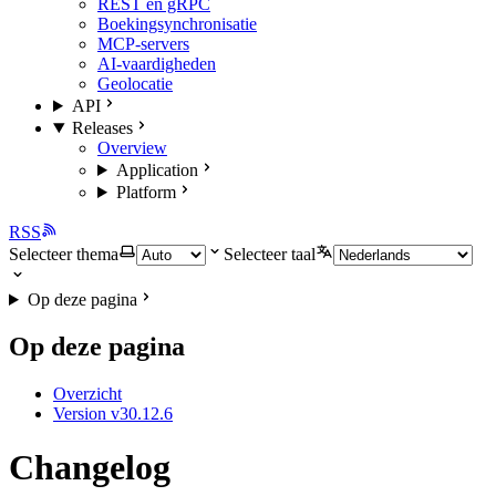
REST en gRPC
Boekingsynchronisatie
MCP-servers
AI-vaardigheden
Geolocatie
API
Releases
Overview
Application
Platform
RSS
Selecteer thema
Selecteer taal
Op deze pagina
Op deze pagina
Overzicht
Version v30.12.6
Changelog