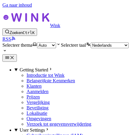
Ga naar inhoud
Wink
Zoeken
Ctrl
K
RSS
Selecteer thema
Selecteer taal
Getting Started
Introductie tot Wink
Belangrijkste Kenmerken
Klanten
Aanmelden
Prijzen
Vergelijking
Beveiliging
Lokalisatie
Omgevingen
Verzoek tot gegevensverwijdering
User Settings