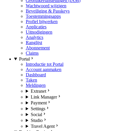
Gebruikersinstellingen (IAM)
Wachtwoord wijzigen
Beveiliging & Passkeys
Toestemmingsapps
Profiel bijwerken
Applicaties
Uitnodigingen
Analytics
Ranglijst
Abonnement
Claims
Portal
Introductie tot Portal
Account aanmaken
Dashboard
Taken
Meldingen
Extranet
Link Manager
Payment
Settings
Social
Studio
Travel Agent