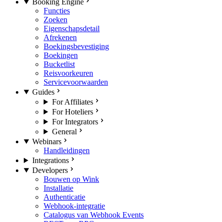
Booking Engine
Functies
Zoeken
Eigenschapsdetail
Afrekenen
Boekingsbevestiging
Boekingen
Bucketlist
Reisvoorkeuren
Servicevoorwaarden
Guides
For Affiliates
For Hoteliers
For Integrators
General
Webinars
Handleidingen
Integrations
Developers
Bouwen op Wink
Installatie
Authenticatie
Webhook-integratie
Catalogus van Webhook Events