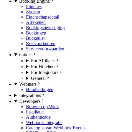
Booking Engine
Functies
Zoeken
Eigenschapsdetail
Afrekenen
Boekingsbevestiging
Boekingen
Bucketlist
Reisvoorkeuren
Servicevoorwaarden
Guides
For Affiliates
For Hoteliers
For Integrators
General
Webinars
Handleidingen
Integrations
Developers
Bouwen op Wink
Installatie
Authenticatie
Webhook-integratie
Catalogus van Webhook Events