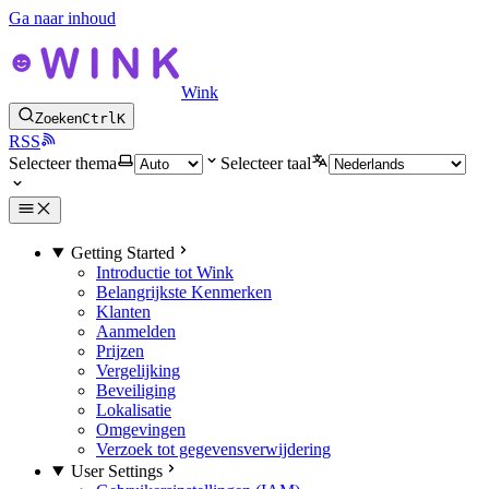
Ga naar inhoud
Wink
Zoeken
Ctrl
K
RSS
Selecteer thema
Selecteer taal
Getting Started
Introductie tot Wink
Belangrijkste Kenmerken
Klanten
Aanmelden
Prijzen
Vergelijking
Beveiliging
Lokalisatie
Omgevingen
Verzoek tot gegevensverwijdering
User Settings