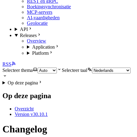
REST en gRPC
Boekingsynchronisatie
MCP-servers
AI-vaardigheden
Geolocatie
API
Releases
Overview
Application
Platform
RSS
Selecteer thema
Selecteer taal
Op deze pagina
Op deze pagina
Overzicht
Version v30.10.1
Changelog