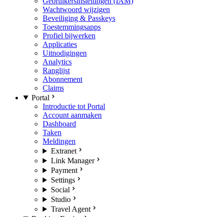
Gebruikersinstellingen (IAM)
Wachtwoord wijzigen
Beveiliging & Passkeys
Toestemmingsapps
Profiel bijwerken
Applicaties
Uitnodigingen
Analytics
Ranglijst
Abonnement
Claims
Portal
Introductie tot Portal
Account aanmaken
Dashboard
Taken
Meldingen
Extranet
Link Manager
Payment
Settings
Social
Studio
Travel Agent