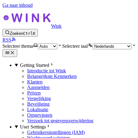
Ga naar inhoud
Wink
Zoeken
Ctrl
K
RSS
Selecteer thema
Selecteer taal
Getting Started
Introductie tot Wink
Belangrijkste Kenmerken
Klanten
Aanmelden
Prijzen
Vergelijking
Beveiliging
Lokalisatie
Omgevingen
Verzoek tot gegevensverwijdering
User Settings
Gebruikersinstellingen (IAM)
Wachtwoord wijzigen