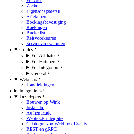
Functies
Zoeken
Eigenschapsdetail
Afrekenen
Boekingsbevestiging
Boekingen
Bucketlist
Reisvoorkeuren
Servicevoorwaarden
Guides
For Affiliates
For Hoteliers
For Integrators
General
Webinars
Handleidingen
Integrations
Developers
Bouwen op Wink
Installatie
Authenticatie
Webhook-integratie
Catalogus van Webhook Events
REST en gRPC