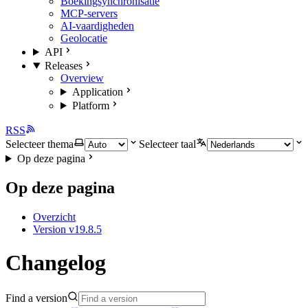
Boekingsynchronisatie
MCP-servers
AI-vaardigheden
Geolocatie
API
Releases
Overview
Application
Platform
RSS
Selecteer thema
Selecteer taal
Op deze pagina
Op deze pagina
Overzicht
Version v19.8.5
Changelog
Find a version