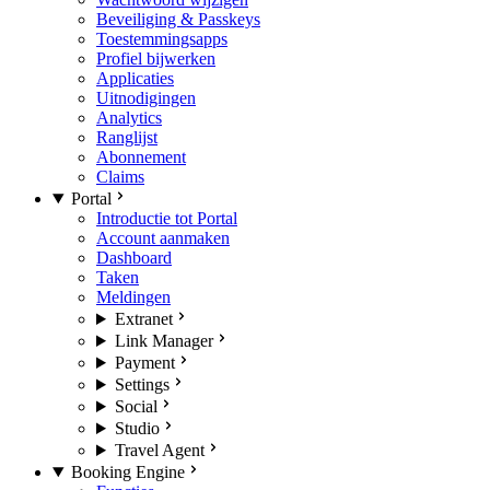
Beveiliging & Passkeys
Toestemmingsapps
Profiel bijwerken
Applicaties
Uitnodigingen
Analytics
Ranglijst
Abonnement
Claims
Portal
Introductie tot Portal
Account aanmaken
Dashboard
Taken
Meldingen
Extranet
Link Manager
Payment
Settings
Social
Studio
Travel Agent
Booking Engine