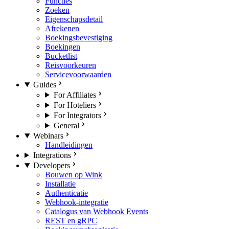
Functies
Zoeken
Eigenschapsdetail
Afrekenen
Boekingsbevestiging
Boekingen
Bucketlist
Reisvoorkeuren
Servicevoorwaarden
Guides
For Affiliates
For Hoteliers
For Integrators
General
Webinars
Handleidingen
Integrations
Developers
Bouwen op Wink
Installatie
Authenticatie
Webhook-integratie
Catalogus van Webhook Events
REST en gRPC