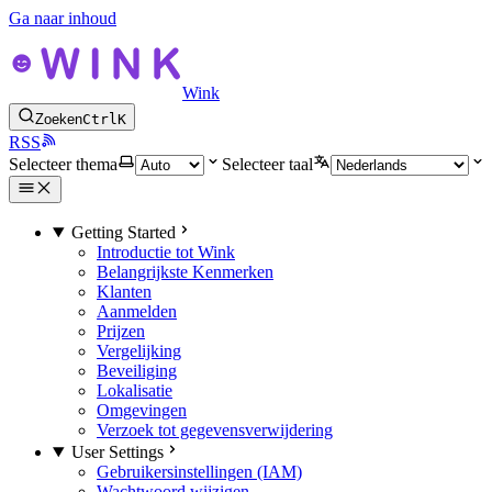
Ga naar inhoud
Wink
Zoeken
Ctrl
K
RSS
Selecteer thema
Selecteer taal
Getting Started
Introductie tot Wink
Belangrijkste Kenmerken
Klanten
Aanmelden
Prijzen
Vergelijking
Beveiliging
Lokalisatie
Omgevingen
Verzoek tot gegevensverwijdering
User Settings
Gebruikersinstellingen (IAM)
Wachtwoord wijzigen