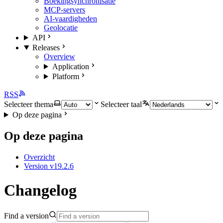
Boekingsynchronisatie
MCP-servers
AI-vaardigheden
Geolocatie
API
Releases
Overview
Application
Platform
RSS
Selecteer thema
Selecteer taal
Op deze pagina
Op deze pagina
Overzicht
Version v19.2.6
Changelog
Find a version