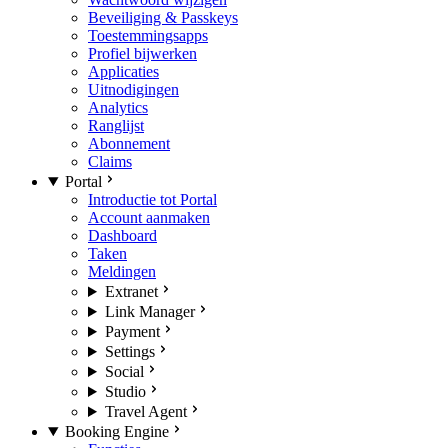
Beveiliging & Passkeys
Toestemmingsapps
Profiel bijwerken
Applicaties
Uitnodigingen
Analytics
Ranglijst
Abonnement
Claims
Portal
Introductie tot Portal
Account aanmaken
Dashboard
Taken
Meldingen
Extranet
Link Manager
Payment
Settings
Social
Studio
Travel Agent
Booking Engine