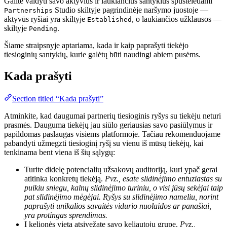
Galite valdyti savo aktyvius ir laukiančius santykius spustelėdami
Studio skiltyje pagrindinėje naršymo juostoje —
Partnerships
aktyvūs ryšiai yra skiltyje
, o laukiančios užklausos —
Established
skiltyje
.
Pending
Šiame straipsnyje aptariama, kada ir kaip paprašyti tiekėjo
tiesioginių santykių, kurie galėtų būti naudingi abiem pusėms.
Kada prašyti
Section titled “Kada prašyti”
Atminkite, kad daugumai partnerių tiesioginis ryšys su tiekėju neturi
prasmės. Dauguma tiekėjų jau siūlo geriausias savo pasiūlymus ir
papildomas paslaugas visiems platformoje. Tačiau rekomenduojame
pabandyti užmegzti tiesioginį ryšį su vienu iš mūsų tiekėjų, kai
tenkinama bent viena iš šių sąlygų:
Turite didelę potencialių užsakovų auditoriją, kuri ypač gerai
atitinka konkretų tiekėją.
Pvz., esate slidinėjimo entuziastas su
puikiu sniegu, kalnų slidinėjimo turiniu, o visi jūsų sekėjai taip
pat slidinėjimo mėgėjai. Ryšys su slidinėjimo nameliu, norint
paprašyti unikalios savaitės vidurio nuolaidos ar panašiai,
yra protingas sprendimas.
Į kelionės vietą atsivežate savo keliautojų grupę.
Pvz.,