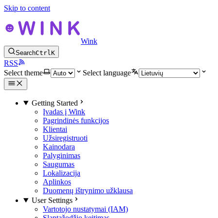
Skip to content
Wink
Search
Ctrl
K
RSS
Select theme
Select language
Getting Started
Įvadas į Wink
Pagrindinės funkcijos
Klientai
Užsiregistruoti
Kainodara
Palyginimas
Saugumas
Lokalizacija
Aplinkos
Duomenų ištrynimo užklausa
User Settings
Vartotojo nustatymai (IAM)
Slaptažodžio keitimas