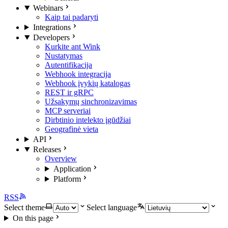
Webinars
Kaip tai padaryti
Integrations
Developers
Kurkite ant Wink
Nustatymas
Autentifikacija
Webhook integracija
Webhook įvykių katalogas
REST ir gRPC
Užsakymų sinchronizavimas
MCP serveriai
Dirbtinio intelekto įgūdžiai
Geografinė vieta
API
Releases
Overview
Application
Platform
RSS
Select theme
Select language
On this page