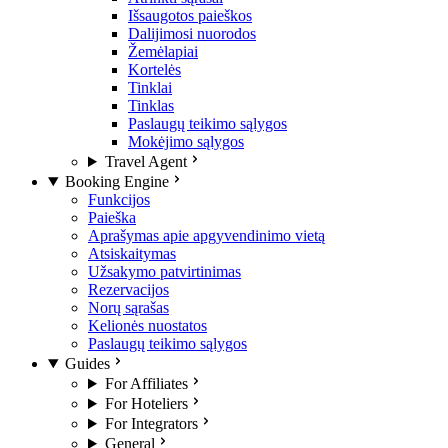
Išsaugotos paieškos
Dalijimosi nuorodos
Žemėlapiai
Kortelės
Tinklai
Tinklas
Paslaugų teikimo sąlygos
Mokėjimo sąlygos
Travel Agent
Booking Engine
Funkcijos
Paieška
Aprašymas apie apgyvendinimo vietą
Atsiskaitymas
Užsakymo patvirtinimas
Rezervacijos
Norų sąrašas
Kelionės nuostatos
Paslaugų teikimo sąlygos
Guides
For Affiliates
For Hoteliers
For Integrators
General