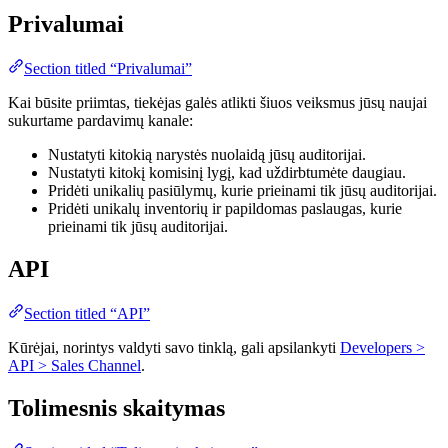
Privalumai
Section titled “Privalumai”
Kai būsite priimtas, tiekėjas galės atlikti šiuos veiksmus jūsų naujai
sukurtame pardavimų kanale:
Nustatyti kitokią narystės nuolaidą jūsų auditorijai.
Nustatyti kitokį komisinį lygį, kad uždirbtumėte daugiau.
Pridėti unikalių pasiūlymų, kurie prieinami tik jūsų auditorijai.
Pridėti unikalų inventorių ir papildomas paslaugas, kurie
prieinami tik jūsų auditorijai.
API
Section titled “API”
Kūrėjai, norintys valdyti savo tinklą, gali apsilankyti
Developers >
API > Sales Channel
.
Tolimesnis skaitymas