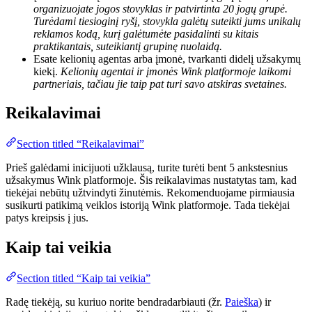
organizuojate jogos stovyklas ir patvirtinta 20 jogų grupė.
Turėdami tiesioginį ryšį, stovykla galėtų suteikti jums unikalų
reklamos kodą, kurį galėtumėte pasidalinti su kitais
praktikantais, suteikiantį grupinę nuolaidą.
Esate kelionių agentas arba įmonė, tvarkanti didelį užsakymų
kiekį.
Kelionių agentai ir įmonės Wink platformoje laikomi
partneriais, tačiau jie taip pat turi savo atskiras svetaines.
Reikalavimai
Section titled “Reikalavimai”
Prieš galėdami inicijuoti užklausą, turite turėti bent 5 ankstesnius
užsakymus Wink platformoje. Šis reikalavimas nustatytas tam, kad
tiekėjai nebūtų užtvindyti žinutėmis. Rekomenduojame pirmiausia
susikurti patikimą veiklos istoriją Wink platformoje. Tada tiekėjai
patys kreipsis į jus.
Kaip tai veikia
Section titled “Kaip tai veikia”
Radę tiekėją, su kuriuo norite bendradarbiauti (žr.
Paieška
) ir