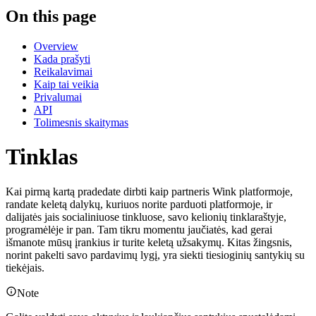
On this page
Overview
Kada prašyti
Reikalavimai
Kaip tai veikia
Privalumai
API
Tolimesnis skaitymas
Tinklas
Kai pirmą kartą pradedate dirbti kaip partneris Wink platformoje,
randate keletą dalykų, kuriuos norite parduoti platformoje, ir
dalijatės jais socialiniuose tinkluose, savo kelionių tinklaraštyje,
programėlėje ir pan. Tam tikru momentu jaučiatės, kad gerai
išmanote mūsų įrankius ir turite keletą užsakymų. Kitas žingsnis,
norint pakelti savo pardavimų lygį, yra siekti tiesioginių santykių su
tiekėjais.
Note