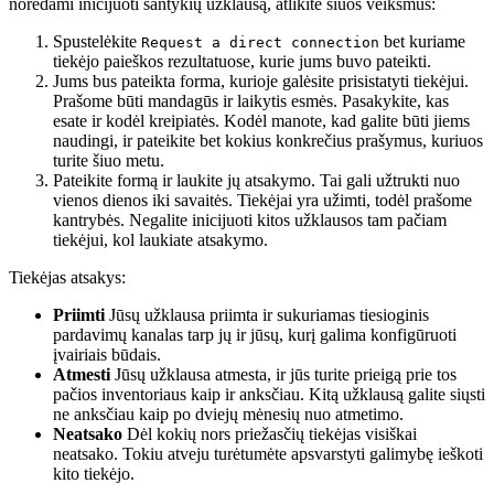
norėdami inicijuoti santykių užklausą, atlikite šiuos veiksmus:
Spustelėkite
bet kuriame
Request a direct connection
tiekėjo paieškos rezultatuose, kurie jums buvo pateikti.
Jums bus pateikta forma, kurioje galėsite prisistatyti tiekėjui.
Prašome būti mandagūs ir laikytis esmės. Pasakykite, kas
esate ir kodėl kreipiatės. Kodėl manote, kad galite būti jiems
naudingi, ir pateikite bet kokius konkrečius prašymus, kuriuos
turite šiuo metu.
Pateikite formą ir laukite jų atsakymo. Tai gali užtrukti nuo
vienos dienos iki savaitės. Tiekėjai yra užimti, todėl prašome
kantrybės. Negalite inicijuoti kitos užklausos tam pačiam
tiekėjui, kol laukiate atsakymo.
Tiekėjas atsakys:
Priimti
Jūsų užklausa priimta ir sukuriamas tiesioginis
pardavimų kanalas tarp jų ir jūsų, kurį galima konfigūruoti
įvairiais būdais.
Atmesti
Jūsų užklausa atmesta, ir jūs turite prieigą prie tos
pačios inventoriaus kaip ir anksčiau. Kitą užklausą galite siųsti
ne anksčiau kaip po dviejų mėnesių nuo atmetimo.
Neatsako
Dėl kokių nors priežasčių tiekėjas visiškai
neatsako. Tokiu atveju turėtumėte apsvarstyti galimybę ieškoti
kito tiekėjo.