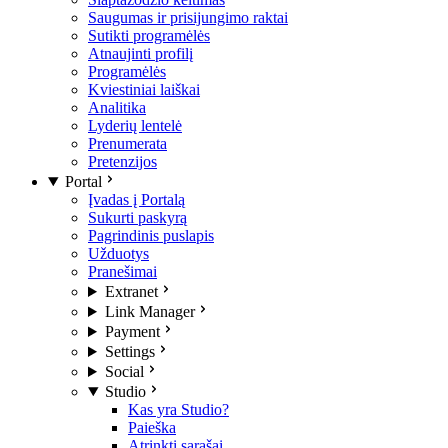
Saugumas ir prisijungimo raktai
Sutikti programėlės
Atnaujinti profilį
Programėlės
Kviestiniai laiškai
Analitika
Lyderių lentelė
Prenumerata
Pretenzijos
Portal
Įvadas į Portalą
Sukurti paskyrą
Pagrindinis puslapis
Užduotys
Pranešimai
Extranet
Link Manager
Payment
Settings
Social
Studio
Kas yra Studio?
Paieška
Atrinkti sąrašai