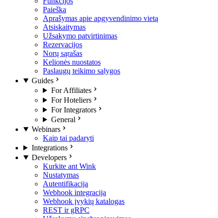
Funkcijos
Paieška
Aprašymas apie apgyvendinimo vietą
Atsiskaitymas
Užsakymo patvirtinimas
Rezervacijos
Norų sąrašas
Kelionės nuostatos
Paslaugų teikimo sąlygos
Guides
For Affiliates
For Hoteliers
For Integrators
General
Webinars
Kaip tai padaryti
Integrations
Developers
Kurkite ant Wink
Nustatymas
Autentifikacija
Webhook integracija
Webhook įvykių katalogas
REST ir gRPC