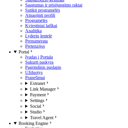
Saugumas ir prisijungimo raktai
Sutikti programėlės
Atnaujinti profilį
Programėlės
Kviestiniai laiškai
Analitika
Lyderių lentelė
Prenumerata
Pretenzijos
Portal
Įvadas į Portalą
Sukurti paskyrą
Pagrindinis puslapis
Užduotys
Pranešimai
Extranet
Link Manager
Payment
Settings
Social
Studio
Travel Agent
Booking Engine