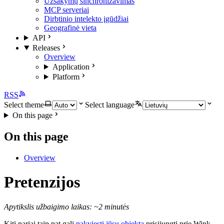
Užsakymų sinchronizavimas
MCP serveriai
Dirbtinio intelekto įgūdžiai
Geografinė vieta
API
Releases
Overview
Application
Platform
RSS
Select theme
Select language
On this page
On this page
Overview
Pretenzijos
Apytikslis užbaigimo laikas: ~2 minutės
Kiti nariai taip pat gali
pakviesti jūsų objektą
prisijungti prie Wink.