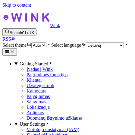
Skip to content
Wink
Search
Ctrl
K
RSS
Select theme
Select language
Getting Started
Įvadas į Wink
Pagrindinės funkcijos
Klientai
Užsiregistruoti
Kainodara
Palyginimas
Saugumas
Lokalizacija
Aplinkos
Duomenų ištrynimo užklausa
User Settings
Vartotojo nustatymai (IAM)
Slaptažodžio keitimas