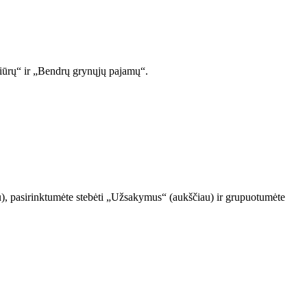
ržiūrų“ ir „Bendrų grynųjų pajamų“.
iau), pasirinktumėte stebėti „Užsakymus“ (aukščiau) ir grupuotumėte