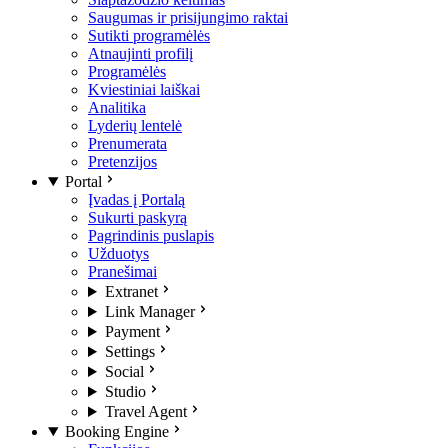
Saugumas ir prisijungimo raktai
Sutikti programėlės
Atnaujinti profilį
Programėlės
Kviestiniai laiškai
Analitika
Lyderių lentelė
Prenumerata
Pretenzijos
Portal
Įvadas į Portalą
Sukurti paskyrą
Pagrindinis puslapis
Užduotys
Pranešimai
Extranet
Link Manager
Payment
Settings
Social
Studio
Travel Agent
Booking Engine