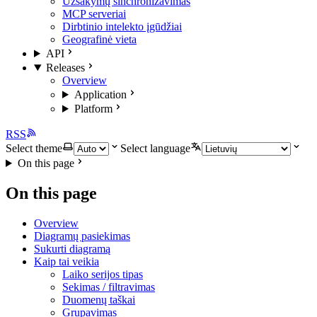
Užsakymų sinchronizavimas
MCP serveriai
Dirbtinio intelekto įgūdžiai
Geografinė vieta
API
Releases
Overview
Application
Platform
RSS
Select theme
Select language
On this page
On this page
Overview
Diagramų pasiekimas
Sukurti diagramą
Kaip tai veikia
Laiko serijos tipas
Sekimas / filtravimas
Duomenų taškai
Grupavimas