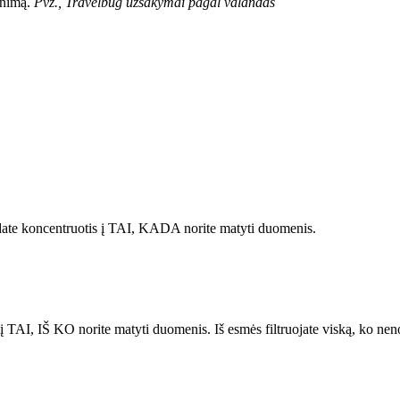
inimą.
Pvz., Travelbug užsakymai pagal valandas
dedate koncentruotis į TAI, KADA norite matyti duomenis.
į TAI, IŠ KO norite matyti duomenis. Iš esmės filtruojate viską, ko neno