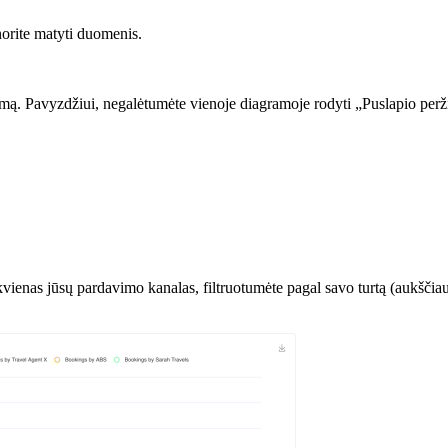
orite matyti duomenis.
agramą. Pavyzdžiui, negalėtumėte vienoje diagramoje rodyti „Puslapio pe
iekvienas jūsų pardavimo kanalas, filtruotumėte pagal savo turtą (aukšč