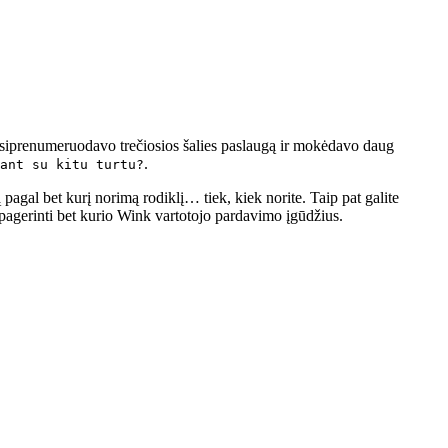
 užsiprenumeruodavo trečiosios šalies paslaugą ir mokėdavo daug
.
ant su kitu turtu?
 pagal bet kurį norimą rodiklį… tiek, kiek norite. Taip pat galite
 pagerinti bet kurio Wink vartotojo pardavimo įgūdžius.