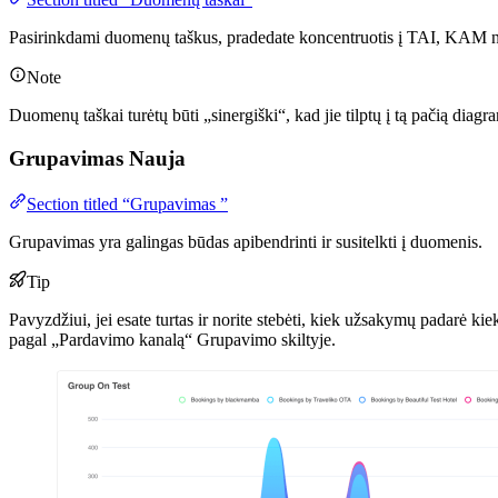
Pasirinkdami duomenų taškus, pradedate koncentruotis į TAI, KAM n
Note
Duomenų taškai turėtų būti „sinergiški“, kad jie tilptų į tą pačią di
Grupavimas
Nauja
Section titled “Grupavimas ”
Grupavimas yra galingas būdas apibendrinti ir susitelkti į duomenis.
Tip
Pavyzdžiui, jei esate turtas ir norite stebėti, kiek užsakymų padarė k
pagal „Pardavimo kanalą“ Grupavimo skiltyje.