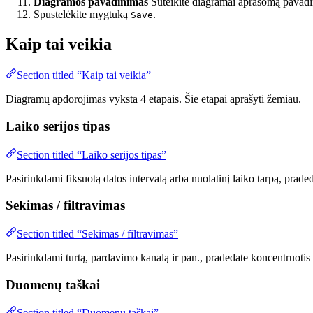
Diagramos pavadinimas
Suteikite diagramai aprašomą pavad
Spustelėkite mygtuką
.
Save
Kaip tai veikia
Section titled “Kaip tai veikia”
Diagramų apdorojimas vyksta 4 etapais. Šie etapai aprašyti žemiau.
Laiko serijos tipas
Section titled “Laiko serijos tipas”
Pasirinkdami fiksuotą datos intervalą arba nuolatinį laiko tarpą, pra
Sekimas / filtravimas
Section titled “Sekimas / filtravimas”
Pasirinkdami turtą, pardavimo kanalą ir pan., pradedate koncentruotis 
Duomenų taškai
Section titled “Duomenų taškai”