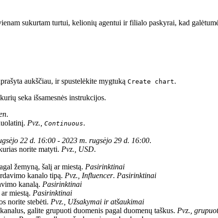
am sukurtam turtui, kelionių agentui ir filialo paskyrai, kad galėtumėt
 aprašyta aukščiau, ir spustelėkite mygtuką
.
Create chart
 kurių seka išsamesnės instrukcijos.
ien
.
nuolatinį.
Pvz.,
.
Continuous
ugsėjo 22 d. 16:00 - 2023 m. rugsėjo 29 d. 16:00
.
kurias norite matyti.
Pvz., USD
.
agal žemyną, šalį ar miestą.
Pasirinktinai
ardavimo kanalo tipą.
Pvz., Influencer
.
Pasirinktinai
avimo kanalą.
Pasirinktinai
 ar miestą.
Pasirinktinai
s norite stebėti.
Pvz., Užsakymai ir atšaukimai
o kanalus, galite grupuoti duomenis pagal duomenų taškus.
Pvz., grupuo