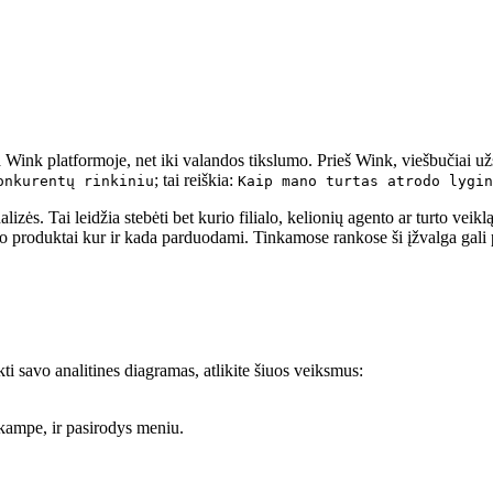
kia Wink platformoje, net iki valandos tikslumo. Prieš Wink, viešbučiai
; tai reiškia:
onkurentų rinkiniu
Kaip mano turtas atrodo lygin
s. Tai leidžia stebėti bet kurio filialo, kelionių agento ar turto veiklą
po produktai kur ir kada parduodami. Tinkamose rankose ši įžvalga gali
ti savo analitines diagramas, atlikite šiuos veiksmus:
 kampe, ir pasirodys meniu.