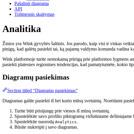
Pašalinti diagramą
API
Tolimesnis skaitymas
Analitika
Žinios yra Wink gyvybės šaltinis. Jos parodo, kaip visi ir viskas vei
pinigų, kad galėtų pasiekti tai, ką pajamų valdymo komanda vadina
k
Wink platformoje turite nemokamą prieigą prie platformos lygmens analizė
pasiekti platesnes regionines tendencijas, kad pamatytumėte, kokio ti
Diagramų pasiekimas
Section titled “Diagramų pasiekimas”
Diagramas galite pasiekti iš bet kurio mūsų svetainių. Norėdami pasiek
Turite būti prisijungę prie vienos iš mūsų svetainių.
Spustelėkite savo profilio piktogramą viršutiniame dešiniajame
Spustelėkite nuorodą
.
Analytics
Būsite nukreipti į savo diagramas.