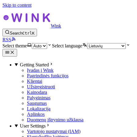
Skip to content
Wink
Search
Ctrl
K
RSS
Select theme
Select language
Getting Started
Įvadas į Wink
Pagrindinės funkcijos
Klientai
Užsiregistruoti
Kainodara
Palyginimas
Saugumas
Lokalizacija
Aplinkos
Duomenų ištrynimo užklausa
User Settings
Vartotojo nustatymai (IAM)
Slaptažodžio keitimas