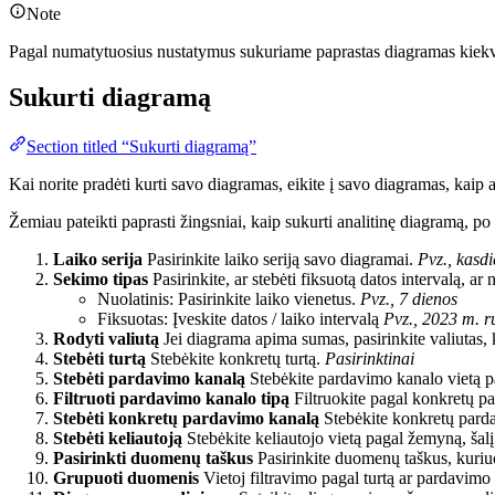
Note
Pagal numatytuosius nustatymus sukuriame paprastas diagramas kiekvien
Sukurti diagramą
Section titled “Sukurti diagramą”
Kai norite pradėti kurti savo diagramas, eikite į savo diagramas, kaip
Žemiau pateikti paprasti žingsniai, kaip sukurti analitinę diagramą, po
Laiko serija
Pasirinkite laiko seriją savo diagramai.
Pvz., kasd
Sekimo tipas
Pasirinkite, ar stebėti fiksuotą datos intervalą, ar 
Nuolatinis: Pasirinkite laiko vienetus.
Pvz., 7 dienos
Fiksuotas: Įveskite datos / laiko intervalą
Pvz., 2023 m. r
Rodyti valiutą
Jei diagrama apima sumas, pasirinkite valiutas, 
Stebėti turtą
Stebėkite konkretų turtą.
Pasirinktinai
Stebėti pardavimo kanalą
Stebėkite pardavimo kanalo vietą p
Filtruoti pardavimo kanalo tipą
Filtruokite pagal konkretų p
Stebėti konkretų pardavimo kanalą
Stebėkite konkretų pard
Stebėti keliautoją
Stebėkite keliautojo vietą pagal žemyną, šalį
Pasirinkti duomenų taškus
Pasirinkite duomenų taškus, kuriuo
Grupuoti duomenis
Vietoj filtravimo pagal turtą ar pardavim