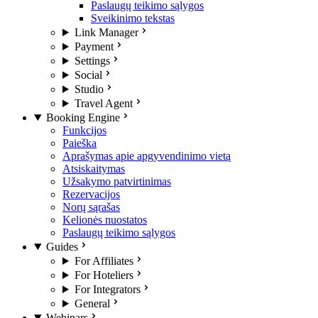
Paslaugų teikimo sąlygos
Sveikinimo tekstas
Link Manager
Payment
Settings
Social
Studio
Travel Agent
Booking Engine
Funkcijos
Paieška
Aprašymas apie apgyvendinimo vietą
Atsiskaitymas
Užsakymo patvirtinimas
Rezervacijos
Norų sąrašas
Kelionės nuostatos
Paslaugų teikimo sąlygos
Guides
For Affiliates
For Hoteliers
For Integrators
General
Webinars