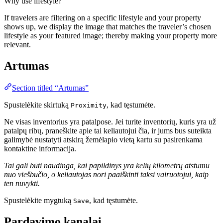
Why use lifestyle?
If travelers are filtering on a specific lifestyle and your property
shows up, we display the image that matches the traveler’s chosen
lifestyle as your featured image; thereby making your property more
relevant.
Artumas
Section titled “Artumas”
Spustelėkite skirtuką
, kad tęstumėte.
Proximity
Ne visas inventorius yra patalpose. Jei turite inventorių, kuris yra už
patalpų ribų, praneškite apie tai keliautojui čia, ir jums bus suteikta
galimybė nustatyti atskirą žemėlapio vietą kartu su pasirenkama
kontaktine informacija.
Tai gali būti naudinga, kai papildinys yra kelių kilometrų atstumu
nuo viešbučio, o keliautojas nori paaiškinti taksi vairuotojui, kaip
ten nuvykti.
Spustelėkite mygtuką
, kad tęstumėte.
Save
Pardavimo kanalai