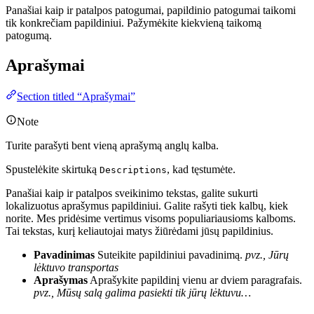
Panašiai kaip ir patalpos patogumai, papildinio patogumai taikomi
tik konkrečiam papildiniui. Pažymėkite kiekvieną taikomą
patogumą.
Aprašymai
Section titled “Aprašymai”
Note
Turite parašyti bent vieną aprašymą anglų kalba.
Spustelėkite skirtuką
, kad tęstumėte.
Descriptions
Panašiai kaip ir patalpos sveikinimo tekstas, galite sukurti
lokalizuotus aprašymus papildiniui. Galite rašyti tiek kalbų, kiek
norite. Mes pridėsime vertimus visoms populiariausioms kalboms.
Tai tekstas, kurį keliautojai matys žiūrėdami jūsų papildinius.
Pavadinimas
Suteikite papildiniui pavadinimą.
pvz., Jūrų
lėktuvo transportas
Aprašymas
Aprašykite papildinį vienu ar dviem paragrafais.
pvz., Mūsų salą galima pasiekti tik jūrų lėktuvu…