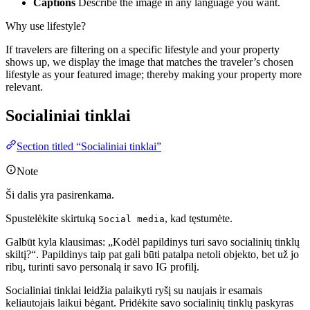
Captions
Describe the image in any language you want.
Why use lifestyle?
If travelers are filtering on a specific lifestyle and your property
shows up, we display the image that matches the traveler’s chosen
lifestyle as your featured image; thereby making your property more
relevant.
Socialiniai tinklai
Section titled “Socialiniai tinklai”
Note
Ši dalis yra pasirenkama.
Spustelėkite skirtuką
, kad tęstumėte.
Social media
Galbūt kyla klausimas: „Kodėl papildinys turi savo socialinių tinklų
skiltį?“. Papildinys taip pat gali būti patalpa netoli objekto, bet už jo
ribų, turinti savo personalą ir savo IG profilį.
Socialiniai tinklai leidžia palaikyti ryšį su naujais ir esamais
keliautojais laikui bėgant. Pridėkite savo socialinių tinklų paskyras