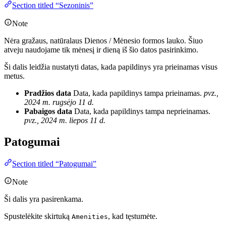
Section titled “Sezoninis”
Note
Nėra gražaus, natūralaus Dienos / Mėnesio formos lauko. Šiuo
atveju naudojame tik mėnesį ir dieną iš šio datos pasirinkimo.
Ši dalis leidžia nustatyti datas, kada papildinys yra prieinamas visus
metus.
Pradžios data
Data, kada papildinys tampa prieinamas.
pvz.,
2024 m. rugsėjo 11 d.
Pabaigos data
Data, kada papildinys tampa neprieinamas.
pvz., 2024 m. liepos 11 d.
Patogumai
Section titled “Patogumai”
Note
Ši dalis yra pasirenkama.
Spustelėkite skirtuką
, kad tęstumėte.
Amenities