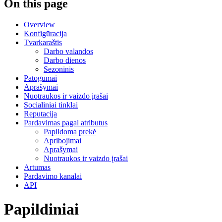
On this page
Overview
Konfigūracija
Tvarkaraštis
Darbo valandos
Darbo dienos
Sezoninis
Patogumai
Aprašymai
Nuotraukos ir vaizdo įrašai
Socialiniai tinklai
Reputacija
Pardavimas pagal atributus
Papildoma prekė
Apribojimai
Aprašymai
Nuotraukos ir vaizdo įrašai
Artumas
Pardavimo kanalai
API
Papildiniai