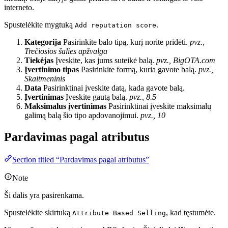
interneto.
Spustelėkite mygtuką
.
Add reputation score
Kategorija
Pasirinkite balo tipą, kurį norite pridėti.
pvz.,
Trečiosios šalies apžvalga
Tiekėjas
Įveskite, kas jums suteikė balą.
pvz., BigOTA.com
Įvertinimo tipas
Pasirinkite formą, kuria gavote balą.
pvz.,
Skaitmeninis
Data
Pasirinktinai įveskite datą, kada gavote balą.
Įvertinimas
Įveskite gautą balą.
pvz., 8.5
Maksimalus įvertinimas
Pasirinktinai įveskite maksimalų
galimą balą šio tipo apdovanojimui.
pvz., 10
Pardavimas pagal atributus
Section titled “Pardavimas pagal atributus”
Note
Ši dalis yra pasirenkama.
Spustelėkite skirtuką
, kad tęstumėte.
Attribute Based Selling