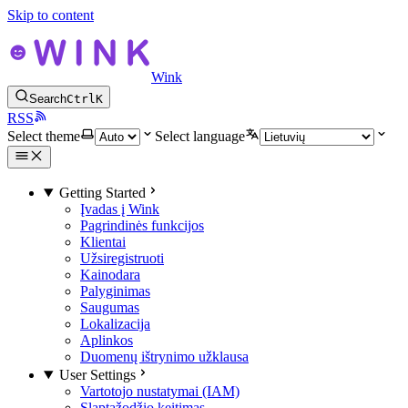
Skip to content
Wink
Search
Ctrl
K
RSS
Select theme
Select language
Getting Started
Įvadas į Wink
Pagrindinės funkcijos
Klientai
Užsiregistruoti
Kainodara
Palyginimas
Saugumas
Lokalizacija
Aplinkos
Duomenų ištrynimo užklausa
User Settings
Vartotojo nustatymai (IAM)
Slaptažodžio keitimas