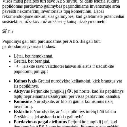
Visos mūsų patalpos turi savo ABS skyrių. Ši dalis leidžia sukurti
papildomas pardavimo galimybes pagrindiniame inventoriuje arba
paversti nekomercinį inventoriaus tipą komerciniu. Labai
rekomenduojame sukurti šias galimybes, kad galėtumėte potencialiai
susisiekti su užsakovu už aukštesnę kainą užsakymo metu.
Tip
Papildinys gali būti parduodamas per ABS. Jis gali būti
parduodamas įvairiais būdais:
Lėtai, bet nemokamai.
Greitai, bet brangiai.
+++ leiskite savo vaizduotei laisvai skleistis ir uždirbkite
papildomų pinigų!!
Kainos lygis
Greitai nurodykite keliautojui, kiek brangus yra
šis papildinys.
Aktyvus
Perjunkite jungiklį į 🛑, jei norite, kad šis papildinys
taptų neprieinamas užsakymui per visas pardavimo kanalus.
Komisinis
Nurodykite, ar filialai gauna komisinius už šį
inventorių.
Išskirtinis
Nurodykite, ar šis papildinys turėtų būti labiau
išryškintas, jei atsiranda tokia galimybė.
Pardavimas pagal atributus
Perjunkite jungiklį į ✅, kad
įjungtumėte ABS šiame inventoriuje.
Įjungus, turite pridėti