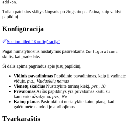
.
add-on
Toliau pateiktos skiltys žingsnis po žingsnio paaiškina, kaip valdyti
papildinį.
Konfigūracija
Section titled “Konfigūracija”
Pagal numatytuosius nustatymus pasirenkama
Configurations
skiltis, kai pradedate.
Ši dalis apima pagrindus apie jūsų papildinį.
Vidinis pavadinimas
Papildinio pavadinimas, kaip jį vadinate
viduje.
pvz., Vaiduoklių namas
Vienetų skaičius
Nustatykite turimą kiekį.
pvz., 10
Privalomas
Ar šis papildinys yra privalomas kartu su
kambario užsakymu.
pvz., Ne
Kainų planas
Pasirinktinai nustatykite kainų planą, kad
galėtumėte naudoti jo apribojimus.
Tvarkaraštis