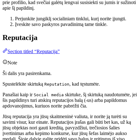
prie profilio, kad svečiai galėtų lengvai susisiekti su jumis ir sužinoti
apie šį papildinį.
Perjunkite jungiklį socialiniam tinklui, kurį norite įjungti.
Įveskite savo paskyros pavadinimą tame tinkle.
Reputacija
Section titled “Reputacija”
Note
Ši dalis yra pasirenkama.
Spustelėkite skirtuką
, kad tęstumėte.
Reputation
Panašiai kaip ir
skirtuke, šį skirtuką naudotumėte, jei
Social media
šis papildinys turi atskirą reputacijos balą (-us) arba papildomus
apdovanojimus, kuriuos norite pabrėžti čia.
Jūsų reputacija yra jūsų skaitmeninė valiuta, ir norite ją turėti su
savimi visur, kur einate. Reputacijos įrašas gali būti bet kas, už ką
jūsų objektas nori gauti kreditą, pavyzdžiui, trečiosios šalies
įvertinimas arba kepimo konkurse, kur jūsų šefas laimėjo aukso
medalį. Šioje dalyje galite pridėti savo balus ir reitingus iš viso