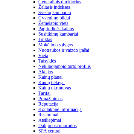
Generalinis direktorius
Žaliasis indeksas
Svečių kambariai
Gyvenimo būdai
Žemėlapio vieta
Pagrindinės kainos
Susitikimų kambariai
Tinklas
Mokėjimo sąlygos
Nuotraukos ir vaizdo įrašai
Vieta
Taisyklės
Nekilnojamojo turto profilis
Akcijos
Kainų planai
Kainų tiekėjai
Kainų tikrintuvas
Tarifai
Pripažinimas
Reputacija
Kontaktinė informacija
Restoranai
Atsiliepimai
Dalijimosi nuorodos
SPA centrai