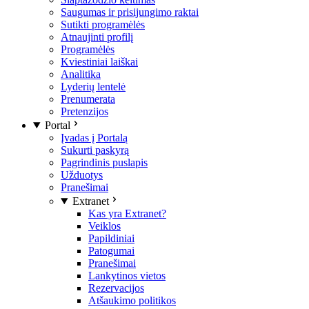
Saugumas ir prisijungimo raktai
Sutikti programėlės
Atnaujinti profilį
Programėlės
Kviestiniai laiškai
Analitika
Lyderių lentelė
Prenumerata
Pretenzijos
Portal
Įvadas į Portalą
Sukurti paskyrą
Pagrindinis puslapis
Užduotys
Pranešimai
Extranet
Kas yra Extranet?
Veiklos
Papildiniai
Patogumai
Pranešimai
Lankytinos vietos
Rezervacijos
Atšaukimo politikos