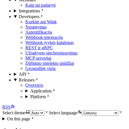
Kaip tai padaryti
Integrations
Developers
Kurkite ant Wink
Nustatymas
Autentifikacija
Webhook integracija
Webhook įvykių katalogas
REST ir gRPC
Užsakymų sinchronizavimas
MCP serveriai
Dirbtinio intelekto įgūdžiai
Geografinė vieta
API
Releases
Overview
Application
Platform
RSS
Select theme
Select language
On this page