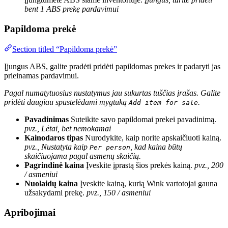
bent 1 ABS prekę pardavimui
Papildoma prekė
Section titled “Papildoma prekė”
Įjungus ABS, galite pradėti pridėti papildomas prekes ir padaryti jas
prieinamas pardavimui.
Pagal numatytuosius nustatymus jau sukurtas tuščias įrašas. Galite
pridėti daugiau spustelėdami mygtuką
.
Add item for sale
Pavadinimas
Suteikite savo papildomai prekei pavadinimą.
pvz., Lėtai, bet nemokamai
Kainodaros tipas
Nurodykite, kaip norite apskaičiuoti kainą.
pvz., Nustatyta kaip
, kad kaina būtų
Per person
skaičiuojama pagal asmenų skaičių.
Pagrindinė kaina
Įveskite įprastą šios prekės kainą.
pvz., 200
/ asmeniui
Nuolaidų kaina
Įveskite kainą, kurią Wink vartotojai gauna
užsakydami prekę.
pvz., 150 / asmeniui
Apribojimai