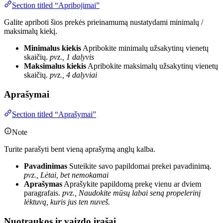
Section titled “Apribojimai”
Galite apriboti šios prekės prieinamumą nustatydami minimalų /
maksimalų kiekį.
Minimalus kiekis
Apribokite minimalų užsakytinų vienetų
skaičių.
pvz., 1 dalyvis
Maksimalus kiekis
Apribokite maksimalų užsakytinų vienetų
skaičių.
pvz., 4 dalyviai
Aprašymai
Section titled “Aprašymai”
Note
Turite parašyti bent vieną aprašymą anglų kalba.
Pavadinimas
Suteikite savo papildomai prekei pavadinimą.
pvz., Lėtai, bet nemokamai
Aprašymas
Aprašykite papildomą prekę vienu ar dviem
paragrafais.
pvz., Naudokite mūsų labai seną propelerinį
lėktuvą, kuris jus ten nuveš.
Nuotraukos ir vaizdo įrašai