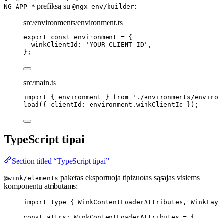
prefiksą su
:
NG_APP_*
@ngx-env/builder
src/environments/environment.ts
export const 
environment
 = {
winkClientId: 
'
YOUR_CLIENT_ID
'
,
}
;
src/main.ts
import
 { environment } 
from
'
./environments/enviro
load
({ clientId: environment
.
winkClientId
 });
TypeScript tipai
Section titled “TypeScript tipai”
paketas eksportuoja tipizuotas sąsajas visiems
@wink/elements
komponentų atributams:
import
type
 { WinkContentLoaderAttributes, WinkLay
const 
attrs
:
WinkContentLoaderAttributes
 = {