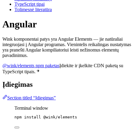
TypeScript tipai
Tolimesnė literatūra
Angular
Wink komponentai patys yra Angular Elements — jie natūraliai
integruojasi į Angular programas. Vienintelis reikalingas nustatymas
yra pranešti Angular kompiliatoriui leisti nežinomus elementų
pavadinimus.
@wink/elements npm paketas
Įdiekite ir įkelkite CDN paketą su
TypeScript tipais.
Įdiegimas
Section titled “Įdiegimas”
Terminal window
npm
install
@wink/elements