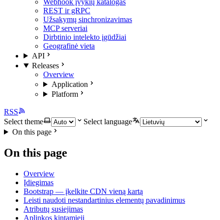
Webhook įvykių katalogas
REST ir gRPC
Užsakymų sinchronizavimas
MCP serveriai
Dirbtinio intelekto įgūdžiai
Geografinė vieta
API
Releases
Overview
Application
Platform
RSS
Select theme
Select language
On this page
On this page
Overview
Įdiegimas
Bootstrap — įkelkite CDN vieną kartą
Leisti naudoti nestandartinius elementų pavadinimus
Atributų susiejimas
Aplinkos kintamieji