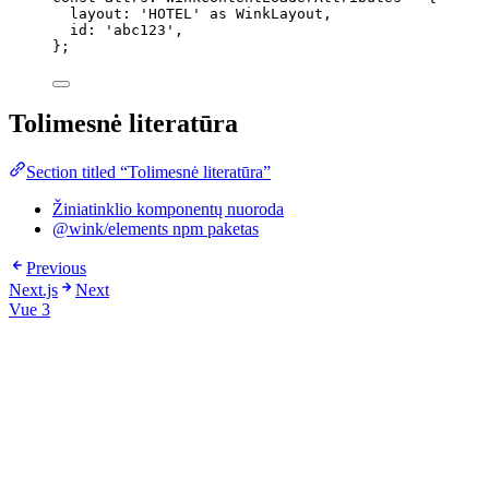
layout: 
'
HOTEL
'
 as 
WinkLayout
,
id: 
'
abc123
'
,
}
;
Tolimesnė literatūra
Section titled “Tolimesnė literatūra”
Žiniatinklio komponentų nuoroda
@wink/elements npm paketas
Previous
Next.js
Next
Vue 3