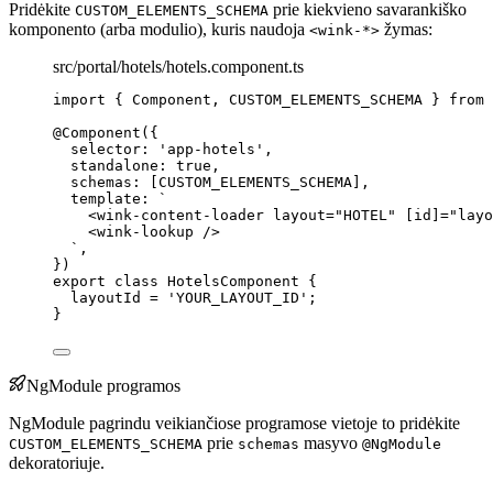
Pridėkite
prie kiekvieno savarankiško
CUSTOM_ELEMENTS_SCHEMA
komponento (arba modulio), kuris naudoja
žymas:
<wink-*>
src/portal/hotels/hotels.component.ts
import
 { Component, CUSTOM_ELEMENTS_SCHEMA } 
from
@Component
({
selector: 
'
app-hotels
'
,
standalone: 
true
,
schemas: [
CUSTOM_ELEMENTS_SCHEMA
],
template: 
`
<wink-content-loader layout="HOTEL" [id]="layo
<wink-lookup />
`
,
})
export
class
HotelsComponent
 {
layoutId 
=
'
YOUR_LAYOUT_ID
'
;
}
NgModule programos
NgModule pagrindu veikiančiose programose vietoje to pridėkite
prie
masyvo
CUSTOM_ELEMENTS_SCHEMA
schemas
@NgModule
dekoratoriuje.