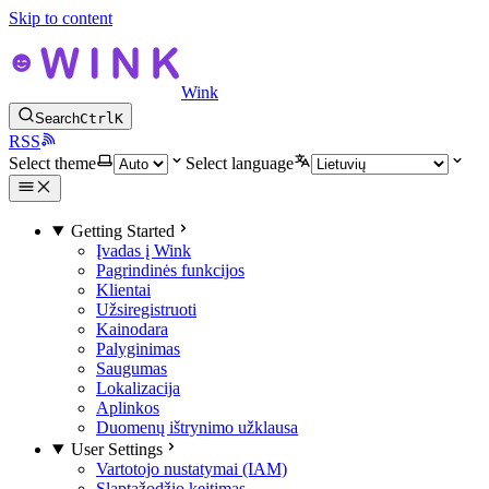
Skip to content
Wink
Search
Ctrl
K
RSS
Select theme
Select language
Getting Started
Įvadas į Wink
Pagrindinės funkcijos
Klientai
Užsiregistruoti
Kainodara
Palyginimas
Saugumas
Lokalizacija
Aplinkos
Duomenų ištrynimo užklausa
User Settings
Vartotojo nustatymai (IAM)
Slaptažodžio keitimas