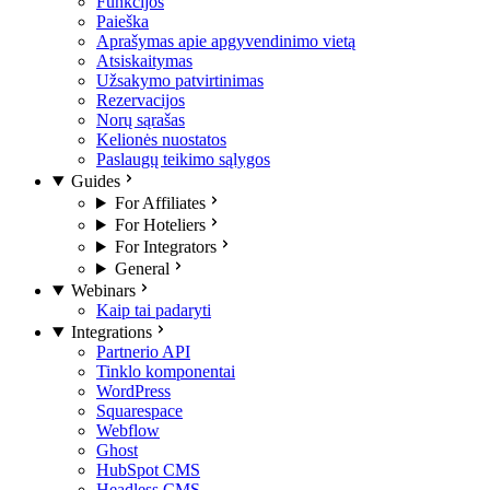
Funkcijos
Paieška
Aprašymas apie apgyvendinimo vietą
Atsiskaitymas
Užsakymo patvirtinimas
Rezervacijos
Norų sąrašas
Kelionės nuostatos
Paslaugų teikimo sąlygos
Guides
For Affiliates
For Hoteliers
For Integrators
General
Webinars
Kaip tai padaryti
Integrations
Partnerio API
Tinklo komponentai
WordPress
Squarespace
Webflow
Ghost
HubSpot CMS
Headless CMS