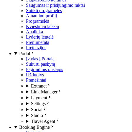
Saugumas ir prisijungimo raktai
Sutikti programėlės
Atnaujinti profilį
Programėlės
Kviestiniai laiškai
Analitika
Lyderių lentelė
Prenumerata
Pretenzijos
Portal
Įvadas į Portalą
Sukurti paskyrą
Pagrindinis puslapis
Užduotys
Pranešimai
Extranet
Link Manager
Payment
Settings
Social
Studio
Travel Agent
Booking Engine