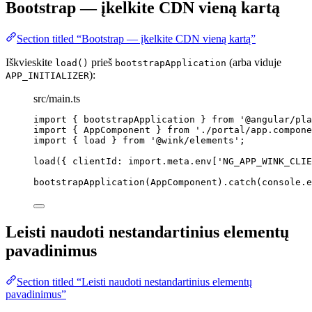
Bootstrap — įkelkite CDN vieną kartą
Section titled “Bootstrap — įkelkite CDN vieną kartą”
Iškvieskite
prieš
(arba viduje
load()
bootstrapApplication
):
APP_INITIALIZER
src/main.ts
import
 { bootstrapApplication } 
from
'
@angular/pla
import
 { AppComponent } 
from
'
./portal/app.compone
import
 { load } 
from
'
@wink/elements
'
;
load
({ clientId: 
import.
meta
.
env
[
'
NG_APP_WINK_CLIE
bootstrapApplication
(AppComponent)
.
catch
(console
.
e
Leisti naudoti nestandartinius elementų
pavadinimus
Section titled “Leisti naudoti nestandartinius elementų
pavadinimus”