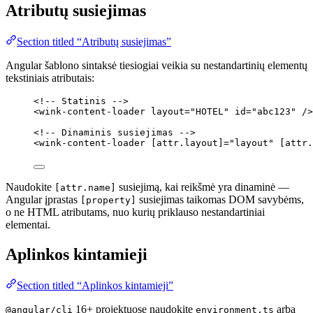
Atributų susiejimas
Section titled “Atributų susiejimas”
Angular šablono sintaksė tiesiogiai veikia su nestandartinių elementų
tekstiniais atributais:
<!-- Statinis -->
<
wink-content-loader
layout
=
"
HOTEL
"
id
=
"
abc123
"
 />
<!-- Dinaminis susiejimas -->
<
wink-content-loader
[attr.layout]
=
"
layout
"
[attr.
Naudokite
susiejimą, kai reikšmė yra dinaminė —
[attr.name]
Angular įprastas
susiejimas taikomas DOM savybėms,
[property]
o ne HTML atributams, nuo kurių priklauso nestandartiniai
elementai.
Aplinkos kintamieji
Section titled “Aplinkos kintamieji”
16+ projektuose naudokite
arba
@angular/cli
environment.ts