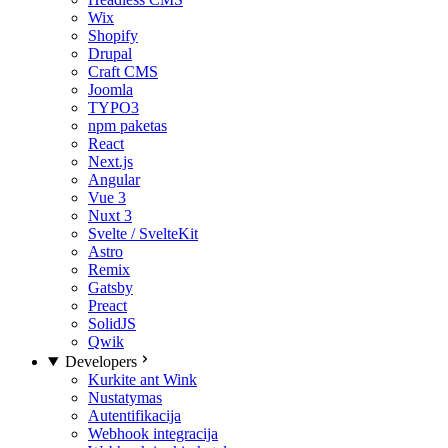
Wix
Shopify
Drupal
Craft CMS
Joomla
TYPO3
npm paketas
React
Next.js
Angular
Vue 3
Nuxt 3
Svelte / SvelteKit
Astro
Remix
Gatsby
Preact
SolidJS
Qwik
Developers
Kurkite ant Wink
Nustatymas
Autentifikacija
Webhook integracija